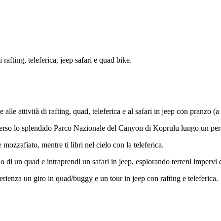
afting, teleferica, jeep safari e quad bike.
alle attività di rafting, quad, teleferica e al safari in jeep con pranzo (a
raverso lo splendido Parco Nazionale del Canyon di Koprulu lungo un pe
ozzafiato, mentre ti libri nel cielo con la teleferica.
o di un quad e intraprendi un safari in jeep, esplorando terreni impervi e
perienza un giro in quad/buggy e un tour in jeep con rafting e teleferica.