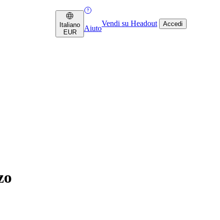
Vendi su Headout
Accedi
Italiano
Aiuto
EUR
zo