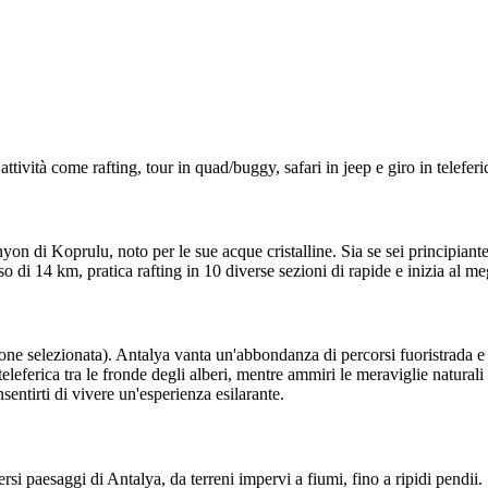
ttività come rafting, tour in quad/buggy, safari in jeep e giro in telefer
n di Koprulu, noto per le sue acque cristalline. Sia se sei principiante 
o di 14 km, pratica rafting in 10 diverse sezioni di rapide e inizia al me
zione selezionata). Antalya vanta un'abbondanza di percorsi fuoristrada 
eleferica tra le fronde degli alberi, mentre ammiri le meraviglie naturali
nsentirti di vivere un'esperienza esilarante.
versi paesaggi di Antalya, da terreni impervi a fiumi, fino a ripidi pendi