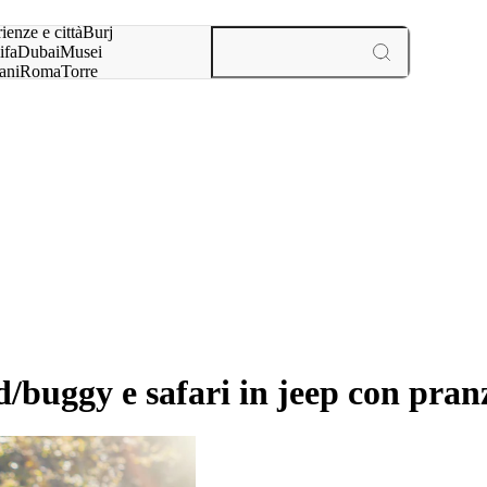
a:
ienze e città
Burj
ifa
Dubai
Musei
ani
Roma
Torre
l
Parigi
esperienze e città
ad/buggy e safari in jeep con pran