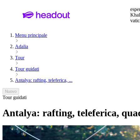
Cerc
esper
Khal
vatic
Eiffe
Menu principale
Adalia
Tour
Tour guidati
Antalya: rafting, teleferica, ...
Nuovo
Tour guidati
Antalya: rafting, teleferica, qu