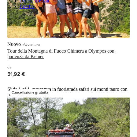
Offerte speciali
Combo
Nuovo
Avventura
Tour della Montagna di Fuoco Chimera a Olympos con 
partenza da Kemer
da
51,92 €
Slide 1 of 1, avventura in fuoristrada safari sui monti tauro con
Cancellazione gratuita
partenza da kemer-1