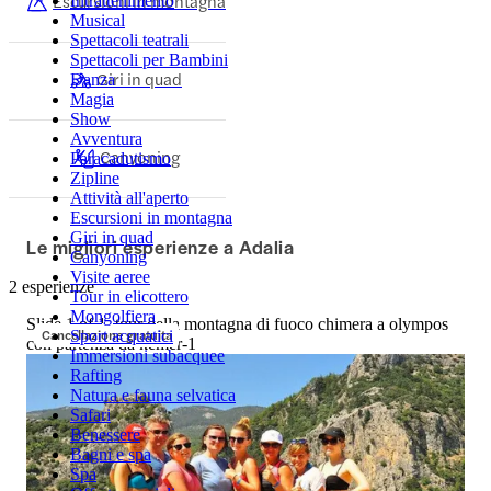
Escursioni in montagna
Intrattenimento
Musical
Spettacoli teatrali
Spettacoli per Bambini
Giri in quad
Danza
Magia
Show
Avventura
Canyoning
Paracadutismo
Zipline
Attività all'aperto
Escursioni in montagna
Giri in quad
Le migliori esperienze a Adalia
Canyoning
Visite aeree
2 esperienze
Tour in elicottero
Mongolfiera
Slide 1 of 1, tour della montagna di fuoco chimera a olympos
Cancellazione gratuita
Sport acquatici
con partenza da kemer-1
Immersioni subacquee
Rafting
Natura e fauna selvatica
Safari
Benessere
Bagni e spa
Spa