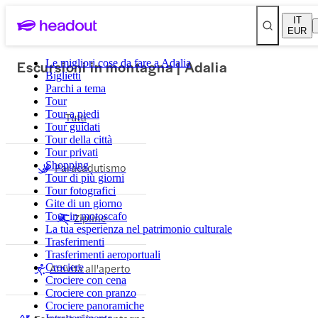
IT
EUR
Escursioni in montagna | Adalia
Le migliori cose da fare a Adalia
Biglietti
Parchi a tema
Tour
Tour a piedi
Tutti
Tour guidati
Tour della città
Tour privati
Shopping
Paracadutismo
Tour di più giorni
Tour fotografici
Gite di un giorno
Tour in motoscafo
Zipline
La tua esperienza nel patrimonio culturale
Trasferimenti
Trasferimenti aeroportuali
Attività all'aperto
Crociere
Crociere con cena
Crociere con pranzo
Crociere panoramiche