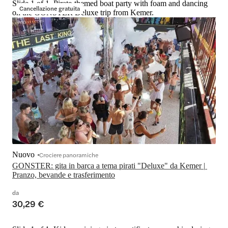
Slide 1 of 1, Pirate-themed boat party with foam and dancing
Cancellazione gratuita
on the GONSTER Deluxe trip from Kemer.
Nuovo
Crociere panoramiche
GONSTER: gita in barca a tema pirati "Deluxe" da Kemer | 
Pranzo, bevande e trasferimento
da
30,29 €