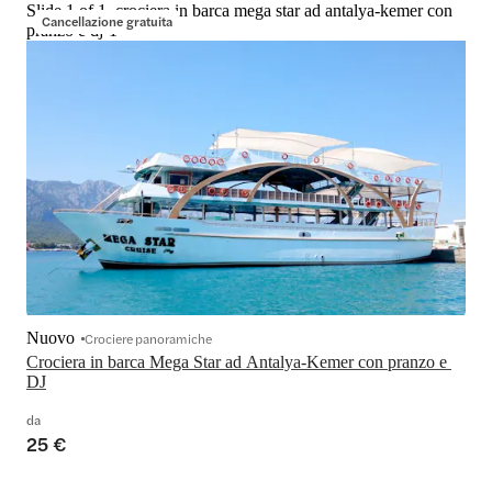
Slide 1 of 1, crociera in barca mega star ad antalya-kemer con
Cancellazione gratuita
pranzo e dj-1
Nuovo
Crociere panoramiche
Crociera in barca Mega Star ad Antalya-Kemer con pranzo e 
DJ
da
25 €