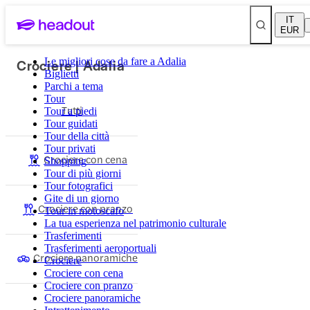
IT
EUR
Crociere | Adalia
Le migliori cose da fare a Adalia
Biglietti
Parchi a tema
Tour
Tutti
Tour a piedi
Tour guidati
Tour della città
Tour privati
Crociere con cena
Shopping
Tour di più giorni
Tour fotografici
Gite di un giorno
Crociere con pranzo
Tour in motoscafo
La tua esperienza nel patrimonio culturale
Trasferimenti
Trasferimenti aeroportuali
Crociere panoramiche
Crociere
Crociere con cena
Crociere con pranzo
Crociere panoramiche