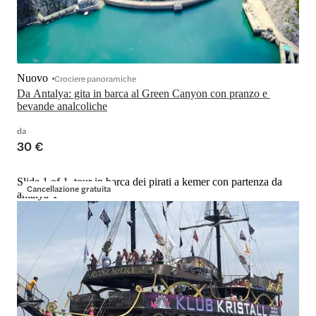
Nuovo
Crociere panoramiche
Da Antalya: gita in barca al Green Canyon con pranzo e 
bevande analcoliche
da
30 €
Slide 1 of 1, tour in barca dei pirati a kemer con partenza da
Cancellazione gratuita
antalya-1