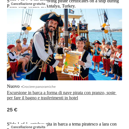
Slide 1 of 1, Kids receiving pirate certificates on a ship during
Cancellazione gratuita
Pirate Ship Cruise in Antalya, Turkey.
Nuovo
Crociere panoramiche
Escursione in barca a forma di nave pirata con pranzo, soste 
per fare il bagno e trasferimenti in hotel
25 €
Slide 1 of 1, antalya: gita in barca a tema piratesco a lara con
Cancellazione gratuita