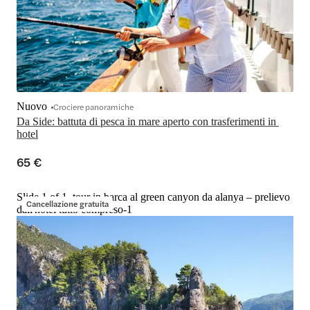
Nuovo
Crociere panoramiche
Da Side: battuta di pesca in mare aperto con trasferimenti in 
hotel
65 €
Slide 1 of 1, tour in barca al green canyon da alanya – prelievo
Cancellazione gratuita
dall'hotel tutto compreso-1