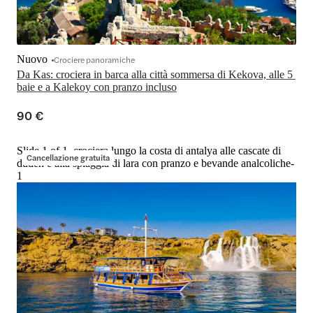
Nuovo
Crociere panoramiche
Da Kas: crociera in barca alla città sommersa di Kekova, alle 5 
baie e a Kalekoy con pranzo incluso
90 €
Slide 1 of 1, crociera lungo la costa di antalya alle cascate di
Cancellazione gratuita
duden e alla spiaggia di lara con pranzo e bevande analcoliche-
1