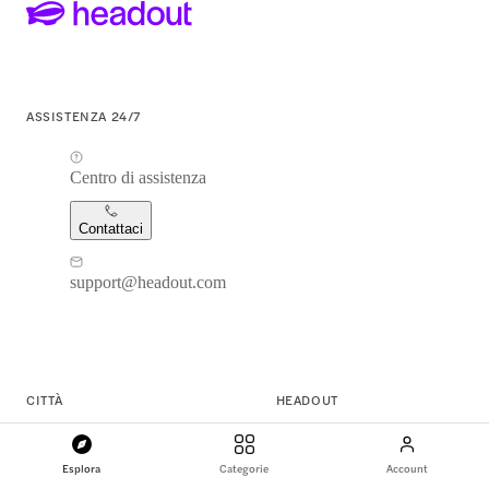
ASSISTENZA 24/7
Centro di assistenza
Contattaci
support@headout.com
CITTÀ
HEADOUT
New York
La nostra storia
Esplora
Categorie
Account
Las Vegas
Lavora con noi