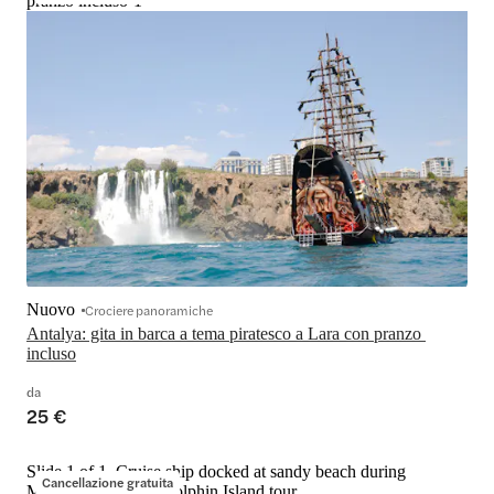
pranzo incluso-1
Nuovo
Crociere panoramiche
Antalya: gita in barca a tema piratesco a Lara con pranzo 
incluso
da
25 €
Slide 1 of 1, Cruise ship docked at sandy beach during
Cancellazione gratuita
Manavgat River to Dolphin Island tour.