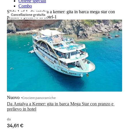
Offerte speciali
Combo
Slide 1 of 1, da antalya a kemer: gita in barca mega star con
Cancellazione gratuita
pranzo e prelievo in hotel-1
Nuovo
Crociere panoramiche
Da Antalya a Kemer: gita in barca Mega Star con pranzo e 
prelievo in hotel
da
34,61 €