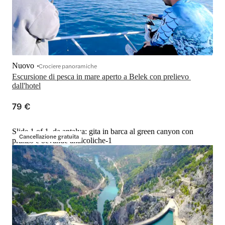
Nuovo
Crociere panoramiche
Escursione di pesca in mare aperto a Belek con prelievo 
dall'hotel
79 €
Slide 1 of 1, da antalya: gita in barca al green canyon con
Cancellazione gratuita
pranzo e bevande analcoliche-1