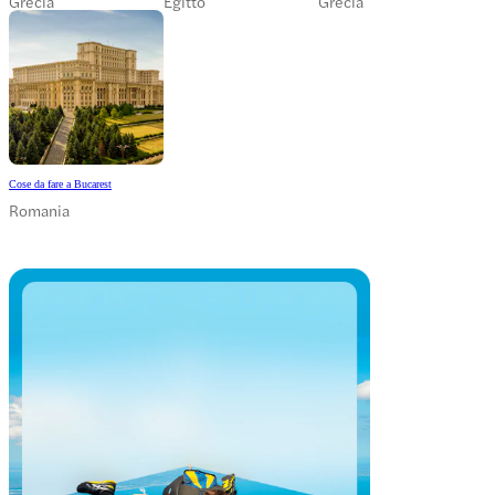
Grecia
Egitto
Grecia
Cose da fare a Bucarest
Romania