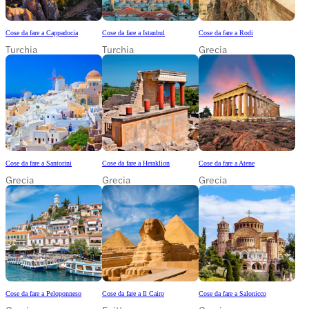
Cose da fare a Cappadocia
Cose da fare a Istanbul
Cose da fare a Rodi
Turchia
Turchia
Grecia
Cose da fare a Santorini
Cose da fare a Heraklion
Cose da fare a Atene
Grecia
Grecia
Grecia
Cose da fare a Peloponneso
Cose da fare a Il Cairo
Cose da fare a Salonicco