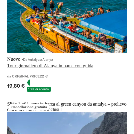
Nuovo
Da Antalya a Alanya
Tour giornaliero di Alanya in barca con guida
da
ORIGINAL PRICE
22 €
19,80 €
10% di sconto
Slide 1 of 1, tour in barca al green canyon da antalya – prelievo
Cancellazione gratuita
dall'hotel con servizi inclusi-1