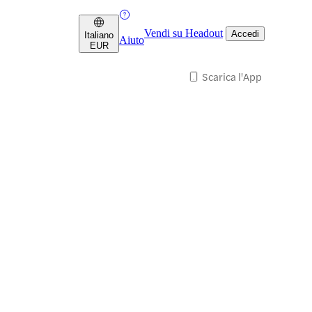
Vendi su Headout
Accedi
Italiano
Aiuto
EUR
Scarica l'App