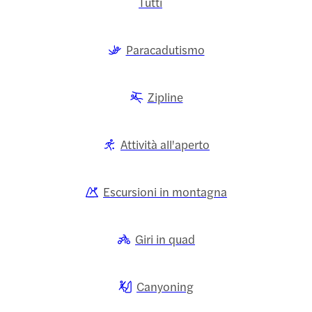
Tutti
Paracadutismo
Zipline
Attività all'aperto
Escursioni in montagna
Giri in quad
Canyoning