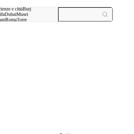
a:
ienze e città
Burj
ifa
Dubai
Musei
ani
Roma
Torre
l
Parigi
esperienze e città