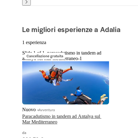
Le migliori esperienze a Adalia
1 esperienza
Slide 1 of 1, paracadutismo in tandem ad
Cancellazione gratuita
antalya sul mar mediterraneo-1
Nuovo
Avventura
Paracadutismo in tandem ad Antalya sul 
Mar Mediterraneo
da