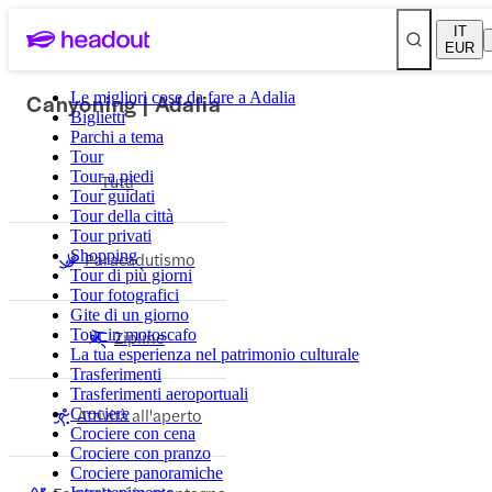
IT
EUR
Canyoning | Adalia
Le migliori cose da fare a Adalia
Biglietti
Parchi a tema
Tour
Tour a piedi
Tutti
Tour guidati
Tour della città
Tour privati
Shopping
Paracadutismo
Tour di più giorni
Tour fotografici
Gite di un giorno
Tour in motoscafo
Zipline
La tua esperienza nel patrimonio culturale
Trasferimenti
Trasferimenti aeroportuali
Attività all'aperto
Crociere
Crociere con cena
Crociere con pranzo
Crociere panoramiche