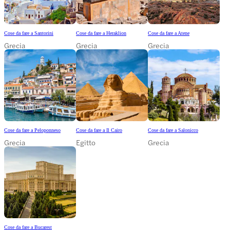
Cose da fare a Santorini
Cose da fare a Heraklion
Cose da fare a Atene
Grecia
Grecia
Grecia
Cose da fare a Peloponneso
Cose da fare a Il Cairo
Cose da fare a Salonicco
Grecia
Egitto
Grecia
Cose da fare a Bucarest