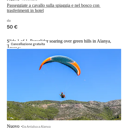
Passeggiate a cavallo sulla spiaggia e nel bosco con 
trasferimenti in hotel
da
50 €
Slide 1 of 1, Paraglider soaring over green hills in Alanya,
Cancellazione gratuita
Turkey.
Nuovo
Da Antalya a Alanya