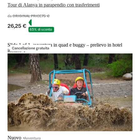
Tour di Alanya in parapendio con trasferimenti
da
ORIGINAL PRICE
75 €
26,25 €
65% di sconto
Slide 1 of 1, avventura in quad e buggy – prelievo in hotel
Cancellazione gratuita
incluso-1
Nuovo
Avventura