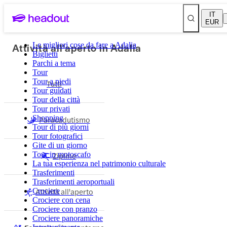
IT
EUR
Attività all'aperto in Adalia
Le migliori cose da fare a Adalia
Biglietti
Parchi a tema
Tour
Tour a piedi
Tutti
Tour guidati
Tour della città
Tour privati
Shopping
Paracadutismo
Tour di più giorni
Tour fotografici
Gite di un giorno
Tour in motoscafo
Zipline
La tua esperienza nel patrimonio culturale
Trasferimenti
Trasferimenti aeroportuali
Attività all'aperto
Crociere
Crociere con cena
Crociere con pranzo
Crociere panoramiche