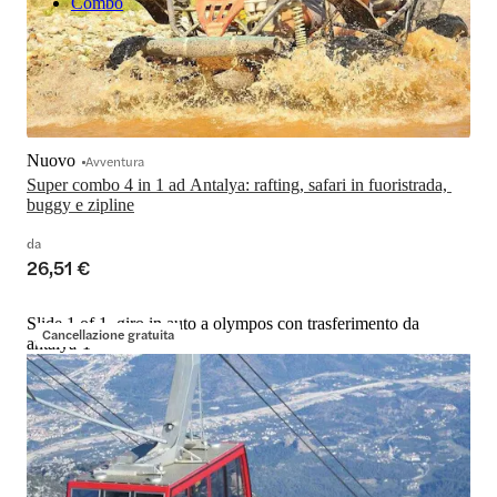
Combo
Nuovo
Avventura
Super combo 4 in 1 ad Antalya: rafting, safari in fuoristrada, 
buggy e zipline
da
26,51 €
Slide 1 of 1, giro in auto a olympos con trasferimento da
Cancellazione gratuita
antalya-1