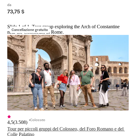
da
73,75 $
Slide 1 of 1, Tour group exploring the Arch of Constantine
Cancellazione gratuita
near the Colosseum in Rome.
Colosseo
4,5
(
3.508
)
Tour per piccoli gruppi del Colosseo, del Foro Romano e del 
Colle Palatino