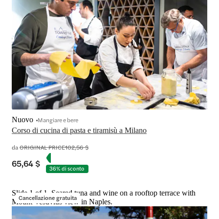
Nuovo
Mangiare e bere
Corso di cucina di pasta e tiramisù a Milano
da
ORIGINAL PRICE
102,56 $
65,64 $
36% di sconto
Slide 1 of 1, Seared tuna and wine on a rooftop terrace with
Cancellazione gratuita
Mount Vesuvius view in Naples.