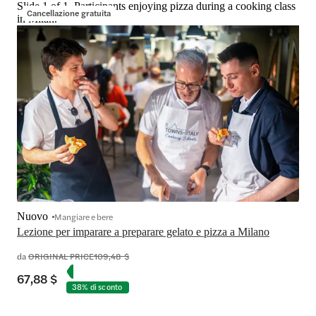
Slide 1 of 1, Participants enjoying pizza during a cooking class
Cancellazione gratuita
in Milan.
Nuovo
Mangiare e bere
Lezione per imparare a preparare gelato e pizza a Milano
da
ORIGINAL PRICE
109,48 $
67,88 $
38% di sconto