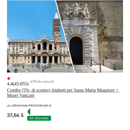
Offerte speciali
4,4
(
43.055
)
Combo (5%  di sconto): biglietti per Santa Maria Maggiore + 
Musei Vaticani
da
ORIGINAL PRICE
39,62 $
37,64 $
5% di sconto