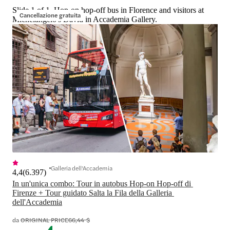
Slide 1 of 1, Hop-on hop-off bus in Florence and visitors at
Cancellazione gratuita
Michelangelo's David in Accademia Gallery.
Galleria dell'Accademia
4,4
(
6.397
)
In un'unica combo: Tour in autobus Hop-on Hop-off di 
Firenze + Tour guidato Salta la Fila della Galleria 
dell'Accademia
da
ORIGINAL PRICE
66,44 $