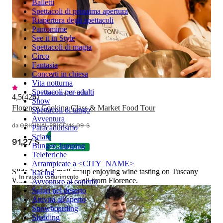
Balletti
Spettacoli di prossima apertura
Riapertura degli spettacoli
Pantomime
See it in Style
Spettacoli di magia
Circo
Fantasia
Concerti in chiesa
Vita notturna
Spettacoli per adulti
Mercato Centrale
4,5
(
426
)
Show
Florence Cooking Class & Market Food Tour
Spettacoli di tango
Avventura
da
ORIGINAL PRICE
114,09 $
Paracadutismo
Sciare
91,27 $
Bungee Jumping
20% di sconto
Teleferiche
Arrampicate a <CITY_NAME>
Slide 1 of 1, Small group enjoying wine tasting on Tuscany
Racing
In rapido esaurimento
Wine and Olive Oil Trail from Florence.
Avventure al coperto
Safari nel deserto
Attività all'aperto
Snowboarding
Sledding