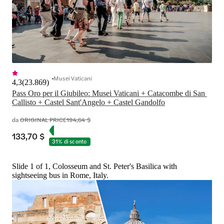
Musei Vaticani
4,3
(
23.869
)
Pass Oro per il Giubileo: Musei Vaticani + Catacombe di San 
Callisto + Castel Sant'Angelo + Castel Gandolfo
da
ORIGINAL PRICE
194,64 $
133,70 $
31% di sconto
Slide 1 of 1, Colosseum and St. Peter's Basilica with
sightseeing bus in Rome, Italy.