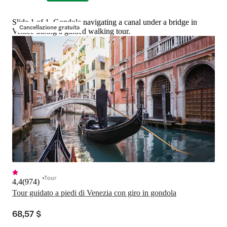
Slide 1 of 1, Gondola navigating a canal under a bridge in
Cancellazione gratuita
Venice during a guided walking tour.
Tour
4,4
(
974
)
Tour guidato a piedi di Venezia con giro in gondola
68,57 $