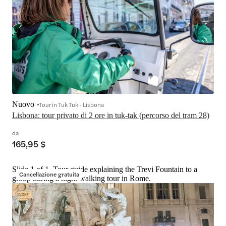
Nuovo
Tour in Tuk Tuk - Lisbona
Lisbona: tour privato di 2 ore in tuk-tak (percorso del tram 28)
da
165,95 $
Slide 1 of 1, Tour guide explaining the Trevi Fountain to a
Cancellazione gratuita
group during a night walking tour in Rome.