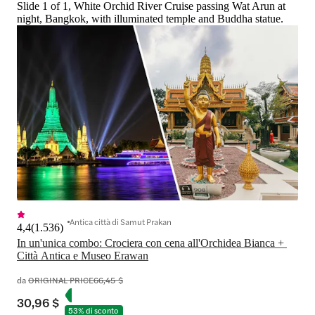
Slide 1 of 1, White Orchid River Cruise passing Wat Arun at
night, Bangkok, with illuminated temple and Buddha statue.
Antica città di Samut Prakan
4,4
(
1.536
)
In un'unica combo: Crociera con cena all'Orchidea Bianca + 
Città Antica e Museo Erawan
da
ORIGINAL PRICE
66,45 $
30,96 $
53% di sconto