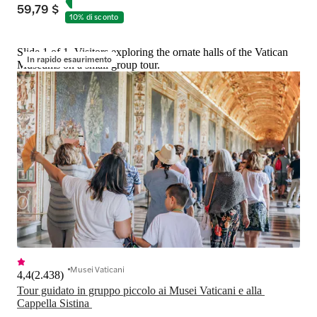
59,79 $
10% di sconto
Slide 1 of 1, Visitors exploring the ornate halls of the Vatican
In rapido esaurimento
Museums on a small group tour.
Musei Vaticani
4,4
(
2.438
)
Tour guidato in gruppo piccolo ai Musei Vaticani e alla 
Cappella Sistina 