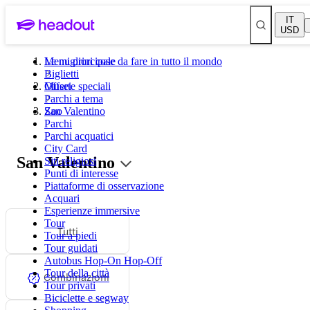
IT
USD
Le migliori cose da fare in tutto il mondo
Menu principale
Biglietti
Musei
Offerte speciali
Parchi a tema
Zoo
San Valentino
Parchi
Parchi acquatici
City Card
San Valentino
Siti religiosi
Punti di interesse
Piattaforme di osservazione
Acquari
Esperienze immersive
Tour
Tutti
Tour a piedi
Tour guidati
Autobus Hop-On Hop-Off
Tour della città
Combinazioni
Tour privati
Biciclette e segway