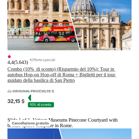
Offerte speciali
4,4
(
5.643
)
Combo (10%  di sconto) (Risparmio del 10%): Tour in 
autobus Hop-on Hop-off di Roma + Biglietti per il tour 
guidato della basilica di San Pietro
da
ORIGINAL PRICE
35,72 $
32,15 $
10% di sconto
Slide 1 of 1, Vatican Museums Pinecone Courtyard with
Cancellazione gratuita
bronze sphere sculpture in Rome.