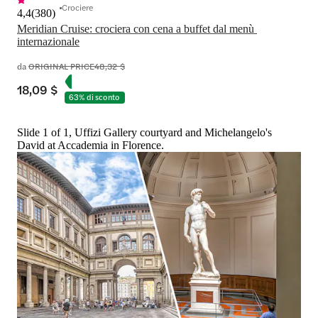
Crociere
4,4
(
380
)
Meridian Cruise: crociera con cena a buffet dal menù 
internazionale
da
ORIGINAL PRICE
48,32 $
18,09 $
63% di sconto
Slide 1 of 1, Uffizi Gallery courtyard and Michelangelo's
David at Accademia in Florence.