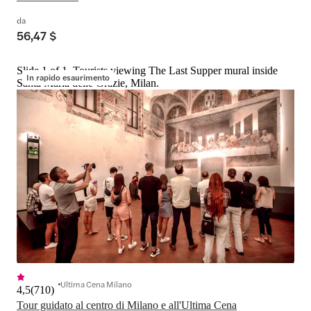
da
56,47 $
Slide 1 of 1, Tourists viewing The Last Supper mural inside
In rapido esaurimento
Santa Maria delle Grazie, Milan.
Ultima Cena Milano
4,5
(
710
)
Tour guidato al centro di Milano e all'Ultima Cena