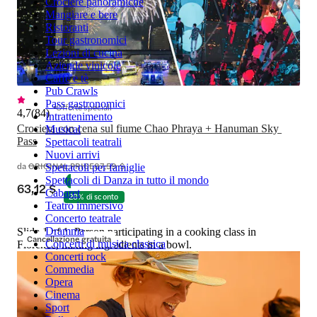
Crociere panoramiche
Mangiare e bere
Ristoranti
Tour gastronomici
Lezioni di cucina
Aziende vinicole
Caffè e tè
Pub Crawls
Pass gastronomici
Offerte speciali
4,7
(
84
)
Intrattenimento
Crociera con cena sul fiume Chao Phraya + Hanuman Sky 
Musical
Pass
Spettacoli teatrali
Nuovi arrivi
da
ORIGINAL PRICE
87,59 $
Spettacoli per famiglie
Spettacoli di Danza in tutto il mondo
63,12 $
Cabaret
28% di sconto
Teatro immersivo
Concerto teatrale
Dramma
Slide 1 of 1, Person participating in a cooking class in
Cancellazione gratuita
Concerti di musica classica
Florence, mixing ingredients in a bowl.
Concerti rock
Commedia
Opera
Cinema
Sport