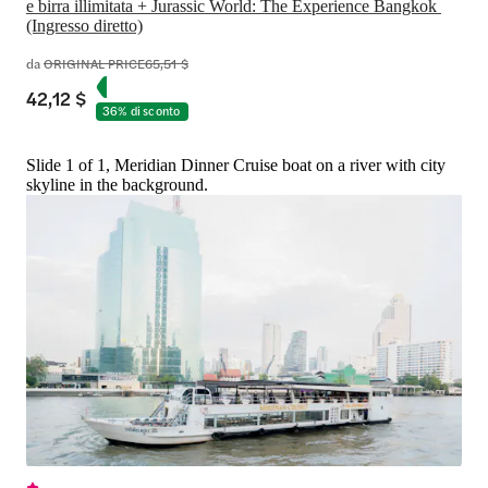
e birra illimitata + Jurassic World: The Experience Bangkok 
(Ingresso diretto)
da
ORIGINAL PRICE
65,51 $
42,12 $
36% di sconto
Slide 1 of 1, Meridian Dinner Cruise boat on a river with city
skyline in the background.