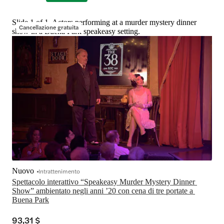
Slide 1 of 1, Actors performing at a murder mystery dinner
Cancellazione gratuita
show in a Buena Park speakeasy setting.
Nuovo
Intrattenimento
Spettacolo interattivo “Speakeasy Murder Mystery Dinner 
Show” ambientato negli anni ’20 con cena di tre portate a 
Buena Park
93,31 $