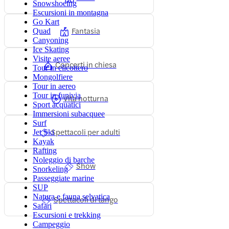
Snowshoeing
Escursioni in montagna
Go Kart
Fantasia
Quad
Canyoning
Ice Skating
Visite aeree
Concerti in chiesa
Tour in elicottero
Mongolfiere
Tour in aereo
Tour in funivia
Vita notturna
Sport acquatici
Immersioni subacquee
Surf
Spettacoli per adulti
Jet Ski
Kayak
Rafting
Noleggio di barche
Show
Snorkeling
Passeggiate marine
SUP
Natura e fauna selvatica
Spettacoli di tango
Safari
Escursioni e trekking
Campeggio