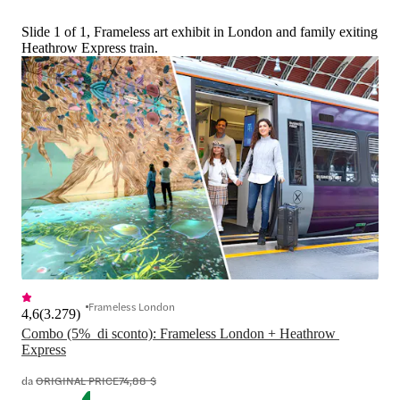
Slide 1 of 1, Frameless art exhibit in London and family exiting
Heathrow Express train.
Frameless London
4,6
(
3.279
)
Combo (5%  di sconto): Frameless London + Heathrow 
Express
da
ORIGINAL PRICE
74,88 $