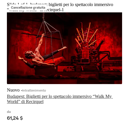
Slide 1 of 1, budapest: biglietti per lo spettacolo immersivo
Cancellazione gratuita
“walk my world” di recirquel-1
Nuovo
Intrattenimento
Budapest: Biglietti per lo spettacolo immersivo “Walk My 
World” di Recirquel
da
61,24 $