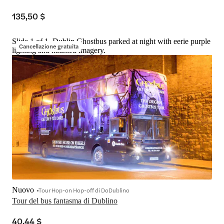
135,50 $
Slide 1 of 1, Dublin Ghostbus parked at night with eerie purple
Cancellazione gratuita
lighting and haunted imagery.
Nuovo
Tour Hop-on Hop-off di DoDublino
Tour del bus fantasma di Dublino
40,44 $