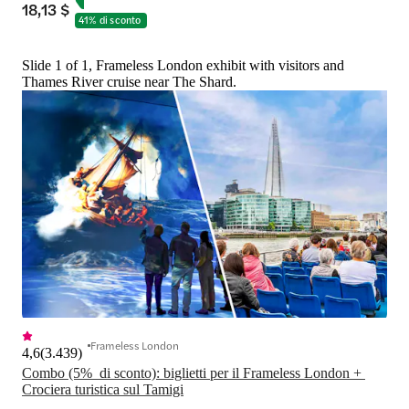
18,13 $
41% di sconto
Slide 1 of 1, Frameless London exhibit with visitors and
Thames River cruise near The Shard.
Frameless London
4,6
(
3.439
)
Combo (5%  di sconto): biglietti per il Frameless London + 
Crociera turistica sul Tamigi