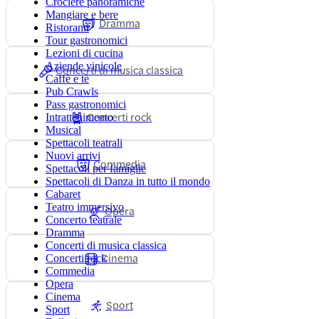
Crociere panoramiche
Mangiare e bere
Dramma
Ristoranti
Tour gastronomici
Lezioni di cucina
Aziende vinicole
Concerti di musica classica
Caffè e tè
Pub Crawls
Pass gastronomici
Concerti rock
Intrattenimento
Musical
Spettacoli teatrali
Nuovi arrivi
Commedia
Spettacoli per famiglie
Spettacoli di Danza in tutto il mondo
Cabaret
Teatro immersivo
Opera
Concerto teatrale
Dramma
Concerti di musica classica
Cinema
Concerti rock
Commedia
Opera
Cinema
Sport
Sport