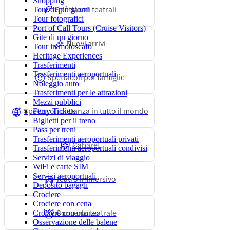
Shopping
Spettacoli teatrali
Tour di più giorni
Tour fotografici
Port of Call Tours (Cruise Visitors)
Gite di un giorno
Nuovi arrivi
Tour in motoscafo
Heritage Experiences
Trasferimenti
Trasferimenti aeroportuali
Spettacoli per famiglie
Noleggio auto
Trasferimenti per le attrazioni
Mezzi pubblici
Spettacoli di Danza in tutto il mondo
Ferry Tickets
Biglietti per il treno
Pass per treni
Trasferimenti aeroportuali privati
Cabaret
Trasferimenti aeroportuali condivisi
Servizi di viaggio
WiFi e carte SIM
Servizi aeroportuali
Teatro immersivo
Deposito bagagli
Crociere
Crociere con cena
Concerto teatrale
Crociere con pranzo
Osservazione delle balene