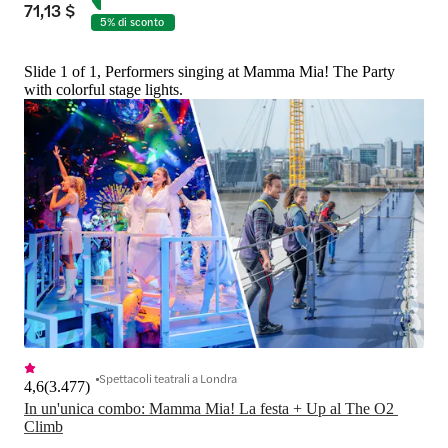
71,13 $
5% di sconto
Slide 1 of 1, Performers singing at Mamma Mia! The Party
with colorful stage lights.
Spettacoli teatrali a Londra
4,6
(
3.477
)
In un'unica combo: Mamma Mia! La festa + Up al The O2 
Climb