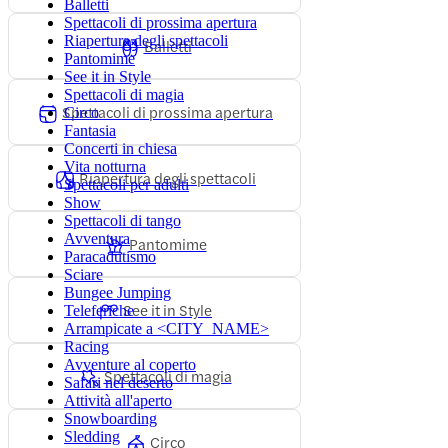
Balletti
Spettacoli di prossima apertura
Riapertura degli spettacoli
Balletti
Pantomime
See it in Style
Spettacoli di magia
Spettacoli di prossima apertura
Circo
Fantasia
Concerti in chiesa
Vita notturna
Riapertura degli spettacoli
Spettacoli per adulti
Show
Spettacoli di tango
Avventura
Pantomime
Paracadutismo
Sciare
Bungee Jumping
See it in Style
Teleferiche
Arrampicate a <CITY_NAME>
Racing
Avventure al coperto
Spettacoli di magia
Safari nel deserto
Attività all'aperto
Snowboarding
Sledding
Circo