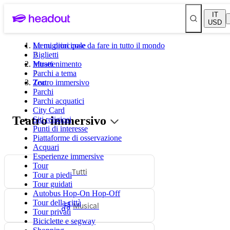
IT
USD
Le migliori cose da fare in tutto il mondo
Menu principale
Biglietti
Musei
Intrattenimento
Parchi a tema
Zoo
Teatro immersivo
Parchi
Parchi acquatici
City Card
Teatro immersivo
Siti religiosi
Punti di interesse
Piattaforme di osservazione
Acquari
Esperienze immersive
Tour
Tutti
Tour a piedi
Tour guidati
Autobus Hop-On Hop-Off
Tour della città
Musical
Tour privati
Biciclette e segway