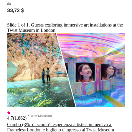
da
33,72 $
Slide 1 of 1, Guests exploring immersive art installations at the
Twist Museum in London.
Twist Museum
4,7
(
1.862
)
Combo (3%  di sconto): esperienza artistica immersiva a 
Frameless London e biglietto d'ingresso al Twist Museum