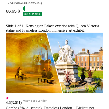
da
ORIGINAL PRICE
70,16 $
66,65 $
5% di sconto
Slide 1 of 1, Kensington Palace exterior with Queen Victoria
statue and Frameless London immersive art exhibit.
Frameless London
4,6
(
3.611
)
Combo (5%  di sconto): Frameless London + Biglietti per 