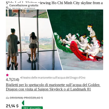
Slide 1 of 1, Visitors viewing Ho Chi Minh City skyline from a
Cancellazione gratuita
sky deck, Vietnam.
Il teatro delle marionette sull'acqua del Drago d'Oro
4,7
(
214
)
Biglietti per lo spettacolo di marionette sull’acqua del Golden 
Dragon con visita al Saigon Skydeck o al Landmark 81
da
ORIGINAL PRICE
29,45 $
21,14 $
28% di sconto