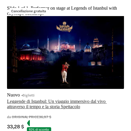
Slide 1 of 1, Performer on stage at Legends of Istanbul with
Cancellazione gratuita
cityscape backdrop.
Nuovo
Biglietti
Leggende di Istanbul: Un viaggio immersivo dal vivo 
attraverso il tempo e la storia Spettacolo
da
ORIGINAL PRICE
36,97 $
33,28 $
10% di sconto