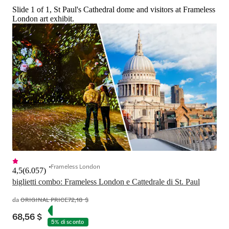
Slide 1 of 1, St Paul's Cathedral dome and visitors at Frameless
London art exhibit.
Frameless London
4,5
(
6.057
)
biglietti combo: Frameless London e Cattedrale di St. Paul
da
ORIGINAL PRICE
72,18 $
68,56 $
5% di sconto