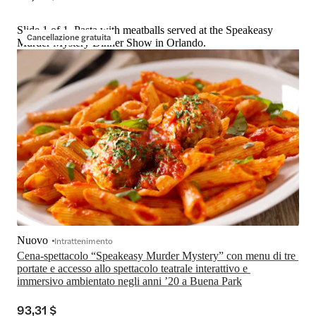
Slide 1 of 1, Pasta with meatballs served at the Speakeasy
Cancellazione gratuita
Murder Mystery Dinner Show in Orlando.
Nuovo
Intrattenimento
Cena-spettacolo “Speakeasy Murder Mystery” con menu di tre 
portate e accesso allo spettacolo teatrale interattivo e 
immersivo ambientato negli anni ’20 a Buena Park
93,31 $