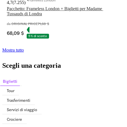
Frameless London
4,7
(
7.255
)
Pacchetto: Frameless London + Biglietti per Madame 
Tussauds di Londra
da
ORIGINAL PRICE
71,68 $
68,09 $
5% di sconto
Mostra tutto
Scegli una categoria
Biglietti
Tour
Trasferimenti
Servizi di viaggio
Crociere