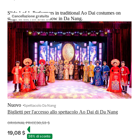
Slide 1 of 1, Performers in traditional Ao Dai costumes on
Cancellazione gratuita
stage at the Ao Dai Show in Da Nang.
Nuovo
Spettacolo Da Nang
Biglietti per l'accesso allo spettacolo Ao Dai di Da Nang
ORIGINAL PRICE
30,53 $
19,08 $
38% di sconto