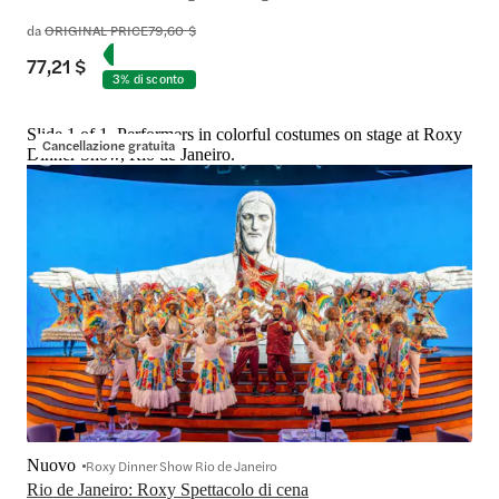
da
ORIGINAL PRICE
79,60 $
77,21 $
3% di sconto
Slide 1 of 1, Performers in colorful costumes on stage at Roxy
Cancellazione gratuita
Dinner Show, Rio de Janeiro.
Nuovo
Roxy Dinner Show Rio de Janeiro
Rio de Janeiro: Roxy Spettacolo di cena