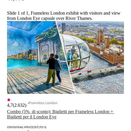
Slide 1 of 1, Frameless London exhibit with visitors and view
from London Eye capsule over River Thames.
Frameless London
4,7
(
2.632
)
Combo (5%  di sconto): Biglietti per Frameless London + 
Biglietti per il London Eye
ORIGINAL PRICE
87,73 $