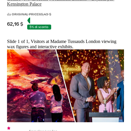
Kensington Palace
da
ORIGINAL PRICE
65,43 $
62,16 $
5% di sconto
Slide 1 of 1, Visitors at Madame Tussauds London viewing
wax figures and interactive exhibits.