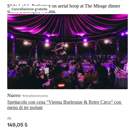
Slide 1 of 1, Performer on aerial hoop at The Mirage dinner
Cancellazione gratuita
show, Burlesque, Vienna.
Nuovo
Intrattenimento
Spettacolo con cena “Vienna Burlesque & Retro Circo” con 
menu di tre portate
da
149,05 $