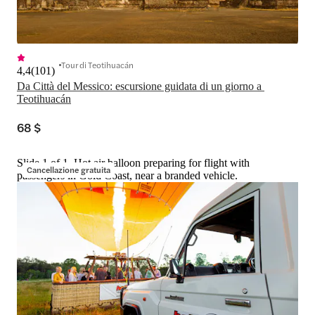
Tour di Teotihuacán
4,4
(
101
)
Da Città del Messico: escursione guidata di un giorno a 
Teotihuacán
68 $
Slide 1 of 1, Hot air balloon preparing for flight with
Cancellazione gratuita
passengers in Gold Coast, near a branded vehicle.