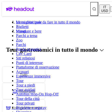
IT
USD
Le migliori cose da fare in tutto il mondo
Menu principale
Biglietti
Musei
Mangiare e bere
Parchi a tema
Zoo
Parchi
Tour gastronomici in tutto il mondo
Parchi acquatici
City Card
Siti religiosi
Punti di interesse
Piattaforme di osservazione
Acquari
Tutti
Esperienze immersive
Tour
Tour a piedi
Tour guidati
Ristoranti
Autobus Hop-On Hop-Off
Tour della città
Tour privati
Tour gastronomici
Biciclette e segway