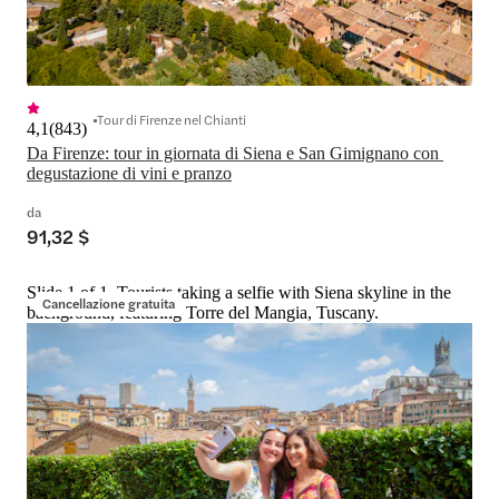
Tour di Firenze nel Chianti
4,1
(
843
)
Da Firenze: tour in giornata di Siena e San Gimignano con 
degustazione di vini e pranzo
da
91,32 $
Slide 1 of 1, Tourists taking a selfie with Siena skyline in the
Cancellazione gratuita
background, featuring Torre del Mangia, Tuscany.