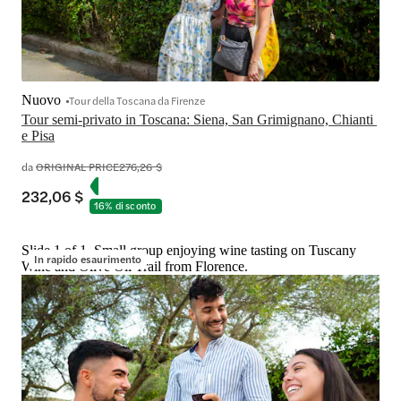
Nuovo
Tour della Toscana da Firenze
Tour semi-privato in Toscana: Siena, San Grimignano, Chianti 
e Pisa
da
ORIGINAL PRICE
276,26 $
232,06 $
16% di sconto
Slide 1 of 1, Small group enjoying wine tasting on Tuscany
In rapido esaurimento
Wine and Olive Oil Trail from Florence.