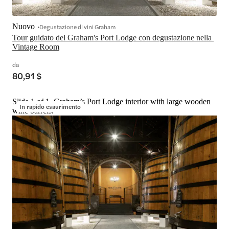
Nuovo
Degustazione di vini Graham
Tour guidato del Graham's Port Lodge con degustazione nella 
Vintage Room
da
80,91 $
Slide 1 of 1, Graham’s Port Lodge interior with large wooden
In rapido esaurimento
wine barrels.