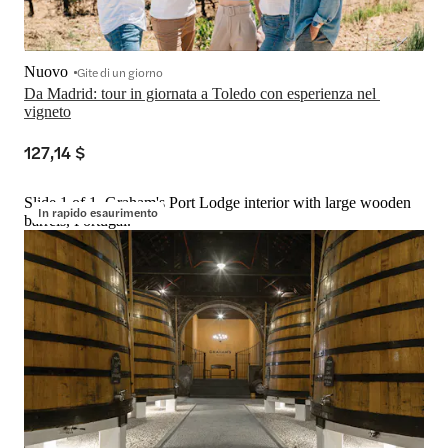
Nuovo
Gite di un giorno
Da Madrid: tour in giornata a Toledo con esperienza nel 
vigneto
127,14 $
Slide 1 of 1, Graham's Port Lodge interior with large wooden
In rapido esaurimento
barrels, Portugal.