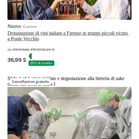
Nuovo
Cantine
Degustazione di vini italiani a Firenze in gruppi piccoli vicino 
a Ponte Vecchio
da
ORIGINAL PRICE
46,24 $
36,99 $
20% di sconto
Slide 1 of 1, tour guidato e degustazione alla birreria di sake
Cancellazione gratuita
obata sull’isola di sado-1