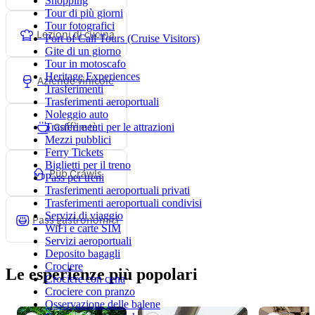
Shopping
Tour di più giorni
Tour fotografici
Lezioni di cucina
Port of Call Tours (Cruise Visitors)
Gite di un giorno
Tour in motoscafo
Heritage Experiences
Aziende vinicole
Trasferimenti
Trasferimenti aeroportuali
Noleggio auto
Caffè e tè
Trasferimenti per le attrazioni
Mezzi pubblici
Ferry Tickets
Biglietti per il treno
Pub Crawls
Pass per treni
Trasferimenti aeroportuali privati
Trasferimenti aeroportuali condivisi
Servizi di viaggio
Pass gastronomici
WiFi e carte SIM
Servizi aeroportuali
Deposito bagagli
Crociere
Le esperienze più popolari
Crociere con cena
Crociere con pranzo
Osservazione delle balene