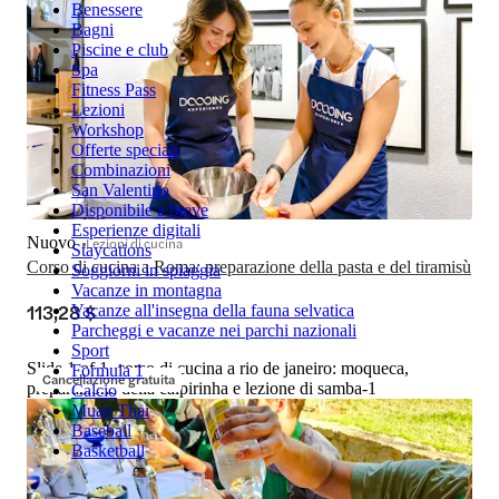
Benessere
Bagni
Piscine e club
Spa
Fitness Pass
Lezioni
Workshop
Offerte speciali
Combinazioni
San Valentino
Disponibile a breve
Esperienze digitali
Nuovo
Lezioni di cucina
Staycations
Corso di cucina a Roma: preparazione della pasta e del tiramisù
Soggiorni in spiaggia
Vacanze in montagna
113,28 $
Vacanze all'insegna della fauna selvatica
Parcheggi e vacanze nei parchi nazionali
Sport
Slide 1 of 1, corso di cucina a rio de janeiro: moqueca,
Formula 1
Cancellazione gratuita
preparazione della caipirinha e lezione di samba-1
Calcio
Muay Thai
Baseball
Basketball