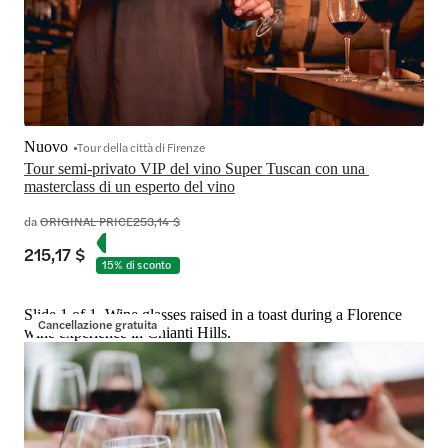
Nuovo
Tour della città di Firenze
Tour semi-privato VIP del vino Super Tuscan con una 
masterclass di un esperto del vino
da
ORIGINAL PRICE
253,14 $
215,17 $
15% di sconto
Slide 1 of 1, Wine glasses raised in a toast during a Florence
Cancellazione gratuita
wine experience in Chianti Hills.