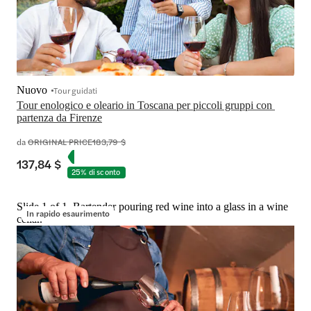
Nuovo
Tour guidati
Tour enologico e oleario in Toscana per piccoli gruppi con 
partenza da Firenze
da
ORIGINAL PRICE
183,79 $
137,84 $
25% di sconto
Slide 1 of 1, Bartender pouring red wine into a glass in a wine
In rapido esaurimento
cellar.