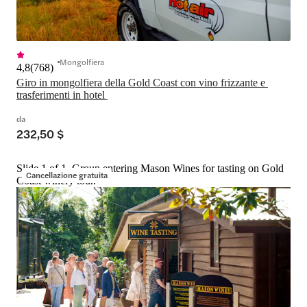
Mongolfiera
4,8
(
768
)
Giro in mongolfiera della Gold Coast con vino frizzante e 
trasferimenti in hotel 
da
232,50 $
Slide 1 of 1, Group entering Mason Wines for tasting on Gold
Cancellazione gratuita
Coast winery tour.