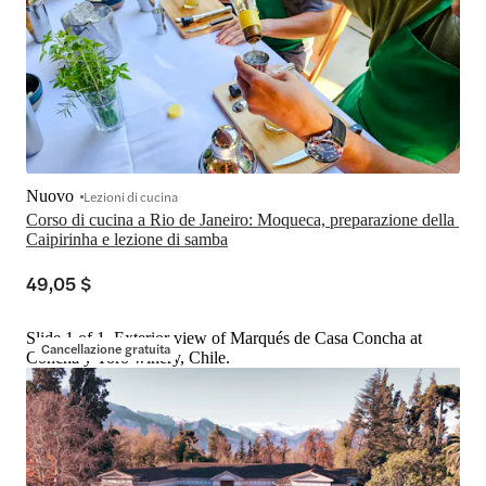
Nuovo
Lezioni di cucina
Corso di cucina a Rio de Janeiro: Moqueca, preparazione della 
Caipirinha e lezione di samba
49,05 $
Slide 1 of 1, Exterior view of Marqués de Casa Concha at
Cancellazione gratuita
Concha y Toro winery, Chile.