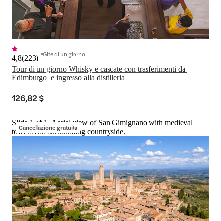
Gite di un giorno
4,8
(
223
)
Tour di un giorno Whisky e cascate con trasferimenti da 
Edimburgo  e ingresso alla distilleria
126,82 $
Slide 1 of 1, Aerial view of San Gimignano with medieval
Cancellazione gratuita
towers and surrounding countryside.