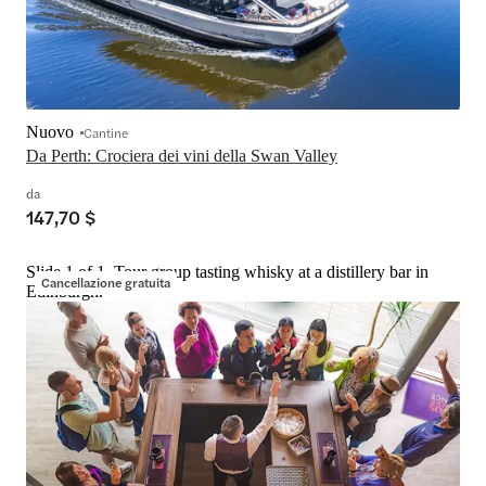
Nuovo
Cantine
Da Perth: Crociera dei vini della Swan Valley
da
147,70 $
Slide 1 of 1, Tour group tasting whisky at a distillery bar in
Cancellazione gratuita
Edinburgh.