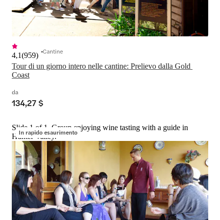
Cantine
4,1
(
959
)
Tour di un giorno intero nelle cantine: Prelievo dalla Gold 
Coast
da
134,27 $
Slide 1 of 1, Group enjoying wine tasting with a guide in
In rapido esaurimento
Hunter Valley.