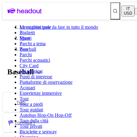
IT
USD
Le migliori cose da fare in tutto il mondo
Menu principale
Biglietti
Musei
Sport
Parchi a tema
Zoo
Baseball
Parchi
Parchi acquatici
City Card
Baseball
Siti religiosi
Punti di interesse
Piattaforme di osservazione
Acquari
Esperienze immersive
Tour
Tutti
Tour a piedi
Tour guidati
Autobus Hop-On Hop-Off
Tour della città
Formula 1
Tour privati
Biciclette e segway