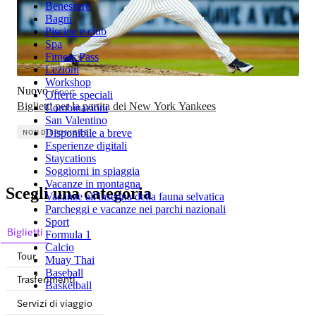
Benessere
Bagni
Piscine e club
Spa
Fitness Pass
Lezioni
Workshop
Nuovo
Sport
Offerte speciali
Biglietti per la partita dei New York Yankees
Combinazioni
San Valentino
NON DISPONIBILE
Disponibile a breve
Esperienze digitali
Staycations
Soggiorni in spiaggia
Vacanze in montagna
Scegli una categoria
Vacanze all'insegna della fauna selvatica
Parcheggi e vacanze nei parchi nazionali
Sport
Biglietti
Formula 1
Calcio
Tour
Muay Thai
Baseball
Trasferimenti
Basketball
Servizi di viaggio