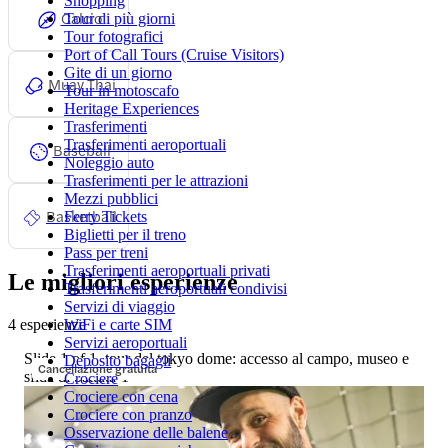
Shopping
Calcio
Tour di più giorni
Tour fotografici
Port of Call Tours (Cruise Visitors)
Gite di un giorno
Muay Thai
Tour in motoscafo
Heritage Experiences
Trasferimenti
Trasferimenti aeroportuali
Baseball
Noleggio auto
Trasferimenti per le attrazioni
Mezzi pubblici
Basketball
Ferry Tickets
Biglietti per il treno
Pass per treni
Trasferimenti aeroportuali privati
Le migliori esperienze
Trasferimenti aeroportuali condivisi
Servizi di viaggio
4 esperienze
WiFi e carte SIM
Servizi aeroportuali
Slide 1 of 1, tour del tokyo dome: accesso al campo, museo e
Deposito bagagli
Cancellazione gratuita
sfida di battuta-1
Crociere
Crociere con cena
Crociere con pranzo
Osservazione delle balene