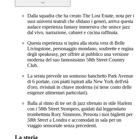
Dalla squadra che ha creato The Lost Estate, nota per i
suoi universi teatrali che sfidano i generi, arriva questa
audace esperienza fantasy immersiva che unisce jazz
dal vivo, narrazione, cabaret e cucina raffinata.
Questa esperienza si ispira alla storia vera di Belle
Livingstone, personaggio mondano, soubrette e regina
degli speakeasy, per offrire al pubblico una versione
moderna del suo famosissimo 58th Street Country
Club.
La serata prevede un sontuoso banchetto Park Avenue
di 6 portate, con piatti ispirati alla New York dell'età
d'oro, rivisitati in chiave moderna (si tiene conto delle
esigenze alimentari particolari).
Balla al ritmo di tre set di jazz sfrenato in stile Harlem
con i 58th Street Stompers, guidati dal leggendario
trombettista Rory Simmons. Prenota i tuoi biglietti per
58th Street
a Londra e accomodati in sala per un
viaggio sensoriale senza precedenti.
La storia