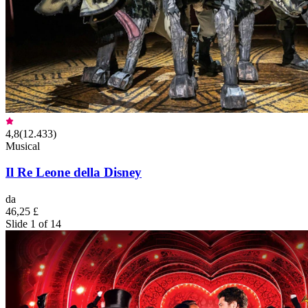
4,8
(
12.433
)
Musical
Il Re Leone della Disney
da
46,25 £
Slide 1 of 14