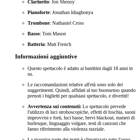
Clarinetto
: Jon Shenoy
Pianoforte
: Jonathan Idiagbonya
Trombone
: Nathaniel Cross
Basso
: Tom Mason
Batteria
: Matt French
Informazioni aggiuntive
Questo spettacolo è adatto ai bambini dagli 18 anni in
su.
Le raccomandazioni relative all'età sono solo dei
suggerimenti. Quindi, affidati al tuo buonsenso quando
prenoti i biglietti per qualsiasi spettacolo, e divertiti!
Avvertenza sui contenuti:
Lo spettacolo prevede
l'utilizzo di luci stroboscopiche, effetti di foschia, suoni
improvvisi e forti, luci basse, brevi blackout, numeri di
burlesque, linguaggio volgare, testi di canzoni che
fanno riferimento alla violenza razziale.
La maggior parte dei teatri è climatizzata tutto l'anno,