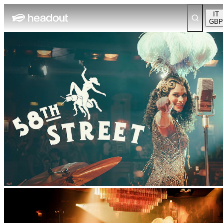
IT
GBP