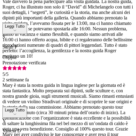
Vale davvero la pena partecipare alla visita guidata. La nostra guida,
Roger, ci ha illustrato non solo il “David” di Michelangelo con tutti i
suoi dettagli, i “segreti”, le curiosità e la storia, ma anche alcuni dei
dipinti più importanti della galleria. Quando abbiamo prenotato la
visita guidata, l’avevamo fissata per le 13:00, ma ci hanno chiamato
Leggi Tutto
per chiederci se potevamo spostarla alle 16:00. Nessun problema,
siamo in vacanza e siamo flessibili, e quando siamo arrivati alle
S
16:00 ci hanno offerto acqua, bibite e ci regaleranno delle bellissime
riproduzioni numerate di quadri di pittori leggendari. Tutto è stato
Sarah P
perfetto: l’accoglienza, la gentilezza e la nostra guida Roger
meritano un 10!
Coppia
Prenotazione verificata
5
/5
2 settimane fa
Mary è stata la nostra guida in lingua inglese per la giornata ed è
stata fantastica. Molto preparata sui dipinti, sulle sculture e, con
nostra grande gioia, sugli strumenti musicali. Siamo rimasti entusiasti
di vedere un violino Stradivari originale e di scoprire le sue origini e
la storia della sua commissione. Abbiamo prenotato questo tour
Leggi Tutto
all’ultimo minuto (circa 30 minuti prima dell’orario di inizio). La
comunicazione con l’organizzatore è stata eccellente e la possibilità
V
di saltare la lunghissima fila nel bel mezzo di un’ondata di caldo è
stata una vera benedizione. Consiglio al 100% questo tour. Grazie
Vanesa D
Mary per aver condiviso le tue conoscenze e aver reso il tour