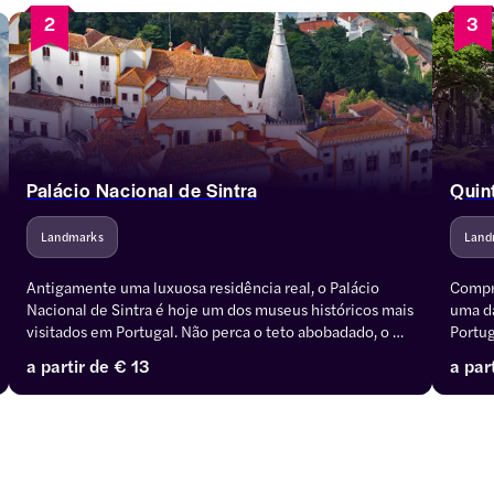
2
3
Palácio Nacional de Sintra
Quin
Landmarks
Land
Antigamente uma luxuosa residência real, o Palácio 
Compre
Nacional de Sintra é hoje um dos museus históricos mais 
uma da
visitados em Portugal. Não perca o teto abobadado, o 
Portug
salão nobre, os quartos reais, a capela. Compre ingressos 
guarda
a partir de
€ 13
a par
para o Palácio Nacional de Sintra e aproveite o acesso 
Locali
sem fila e ilimitado a todas as áreas.
Patri