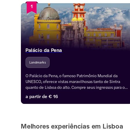
1
Palácio da Pena
Landmarks
O Palácio da Pena, o famoso Patrimônio Mundial da 
UNESCO, oferece vistas maravilhosas tanto de Sintra 
quanto de Lisboa do alto. Compre seus ingressos para o 
Palácio da Pena e aproveite tours guiados encantadores, 
a partir de
€ 16
passeios de um dia com traslados de ida e volta e opções 
combinadas.
Melhores experiências em Lisboa