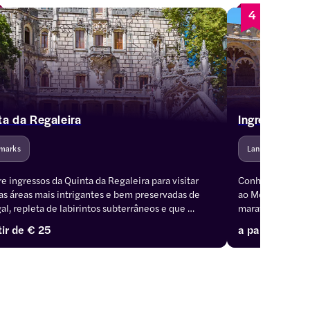
4
ta da Regaleira
Ingressos pa
marks
Landmarks
 ingressos da Quinta da Regaleira para visitar 
Conheça a cultura
s áreas mais intrigantes e bem preservadas de 
ao Mosteiro dos 
al, repleta de labirintos subterrâneos e que 
maravilha arquit
 segredos e histórias sobre ordens religiosas. 
jardim cercado d
tir de
€ 25
a partir de
€ 1
zada na Serra de Sintra, a Quinta da Regaleira é 
Mosteiro dos Je
mônio Mundial da UNESCO desde 1995.