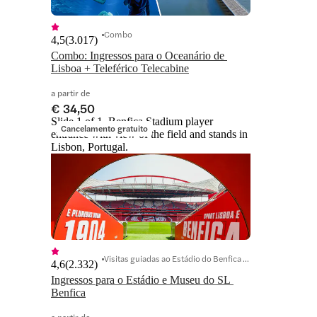
Combo
4,5
(
3.017
)
Combo: Ingressos para o Oceanário de 
Lisboa + Teleférico Telecabine
a partir de
€ 34,50
Slide 1 of 1, Benfica Stadium player
Cancelamento gratuito
entrance with view of the field and stands in
Lisbon, Portugal.
Visitas guiadas ao Estádio do Benfica e ao Museu do SL Benfica
4,6
(
2.332
)
Ingressos para o Estádio e Museu do SL 
Benfica