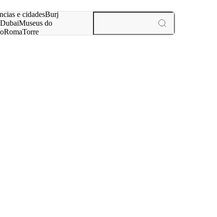
ar
ncias e cidades
Burj
Dubai
Museus do
no
Roma
Torre
aris
experiências e cidades