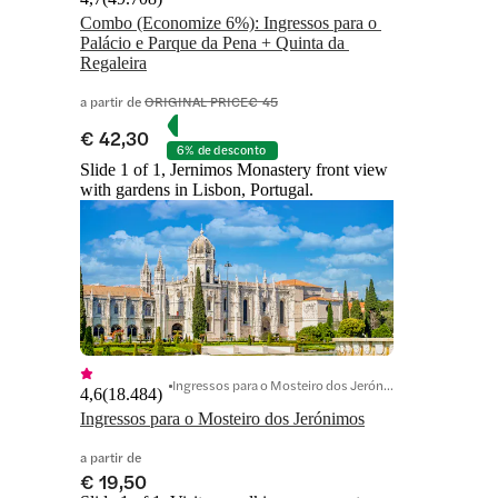
Combo (Economize 6%): Ingressos para o 
Palácio e Parque da Pena + Quinta da 
Regaleira
a partir de
ORIGINAL PRICE
€ 45
€ 42,30
6% de desconto
Slide 1 of 1, Jernimos Monastery front view
with gardens in Lisbon, Portugal.
Ingressos para o Mosteiro dos Jerónimos
4,6
(
18.484
)
Ingressos para o Mosteiro dos Jerónimos
a partir de
€ 19,50