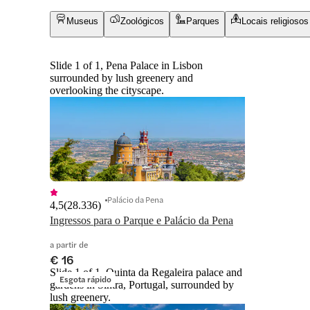
Museus
Zoológicos
Parques
Locais religiosos
Slide 1 of 1, Pena Palace in Lisbon
surrounded by lush greenery and
overlooking the cityscape.
Palácio da Pena
4,5
(
28.336
)
Ingressos para o Parque e Palácio da Pena
a partir de
€ 16
Slide 1 of 1, Quinta da Regaleira palace and
Esgota rápido
gardens in Sintra, Portugal, surrounded by
lush greenery.