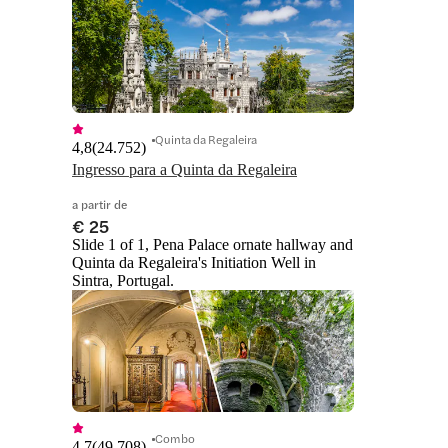
Quinta da Regaleira
4,8
(
24.752
)
Ingresso para a Quinta da Regaleira
a partir de
€ 25
Slide 1 of 1, Pena Palace ornate hallway and
Quinta da Regaleira's Initiation Well in
Sintra, Portugal.
Combo
4,7
(
49.708
)