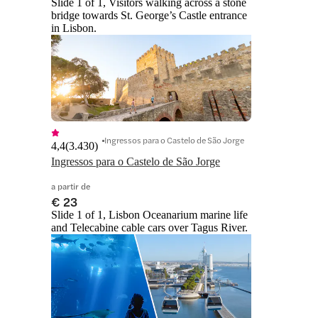
Slide 1 of 1, Visitors walking across a stone
bridge towards St. George’s Castle entrance
in Lisbon.
Ingressos para o Castelo de São Jorge
4,4
(
3.430
)
Ingressos para o Castelo de São Jorge
a partir de
€ 23
Slide 1 of 1, Lisbon Oceanarium marine life
and Telecabine cable cars over Tagus River.