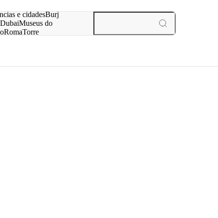
ar
ncias e cidades
Burj
Dubai
Museus do
no
Roma
Torre
aris
experiências e cidades