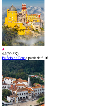
4,6
(
99,8K
)
Palácio da Pena
a partir de € 16