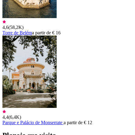
4,6
(
58,2K
)
Torre de Belém
a partir de € 16
4,4
(
6,4K
)
Parque e Palácio de Monserrate
a partir de € 12