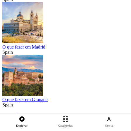
O que fazer em Madrid
Spain
O que fazer em Granada
Spain
Página inicial
O que fazer em Lisbo...
Explorar
Categorias
Conta