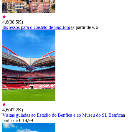
4,6
(
38,5K
)
Ingressos para o Castelo de São Jorge
a partir de € 6
4,6
(
47,2K
)
Visitas guiadas ao Estádio do Benfica e ao Museu do SL Benfica
a
partir de € 14,99