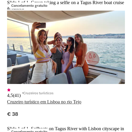
Slide 1 of 1, Group taking a selfie on a Tagus River boat cruise
Cancelamento gratuito
at sunset.
Cruzeiros turísticos
4,5
(
41
)
Cruzeiro turístico em Lisboa no rio Tejo
€ 38
Slide 1 of 1, Sailboats on Tagus River with Lisbon cityscape in
Cancelamento gratuito