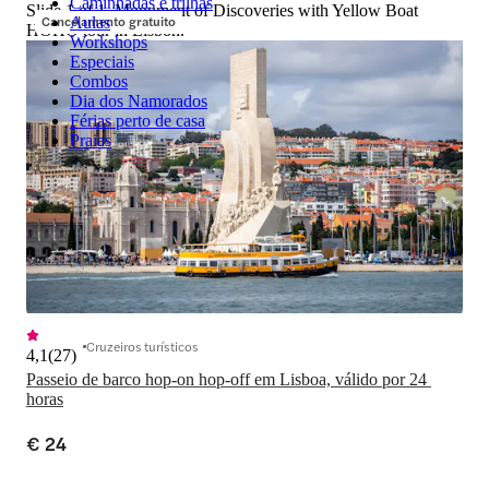
Caminhadas e trilhas
Slide 1 of 1, Monument of Discoveries with Yellow Boat
Cancelamento gratuito
Aulas
HOHO tour in Lisbon.
Workshops
Especiais
Combos
Dia dos Namorados
Férias perto de casa
Praias
Cruzeiros turísticos
4,1
(
27
)
Passeio de barco hop-on hop-off em Lisboa, válido por 24 
horas
€ 24