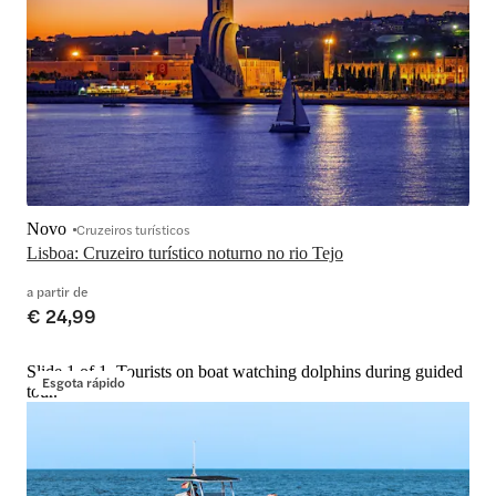
Novo
Cruzeiros turísticos
Lisboa: Cruzeiro turístico noturno no rio Tejo
a partir de
€ 24,99
Slide 1 of 1, Tourists on boat watching dolphins during guided
Esgota rápido
tour.