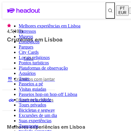
PT
EUR
Melhores experiências em Lisboa
4,5
(
103
Ingressos
)
Museus
Cruzeiros em Lisboa
Zoológicos
Parques
City Cards
Locais religiosos
Tudo
Pontos turísticos
Plataformas de observação
Aquários
Cruzeiros com jantar
Tours
Passeios a pé
Visitas guiadas
Passeios hop-on hop-off Lisboa
Cruzeiros turísticos
Tours pela cidade
Tours privados
Bicicletas e segway
Excursões de um dia
Suas experiências
Melhores experiências em Lisboa
Transporte