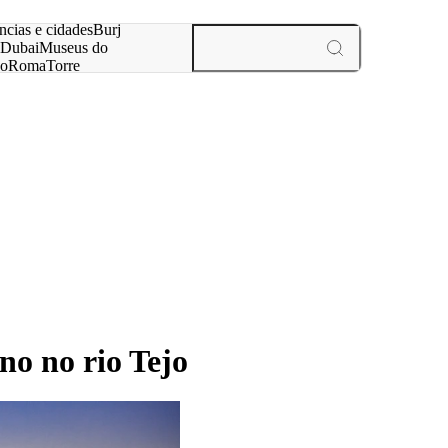
ar
ncias e cidades
Burj
Dubai
Museus do
no
Roma
Torre
aris
experiências e cidades
no no rio Tejo