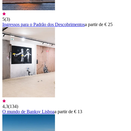
5
(
3
)
Ingressos para o Padrão dos Descobrimentos
a partir de € 25
4,3
(
134
)
O mundo de Banksy Lisboa
a partir de € 13