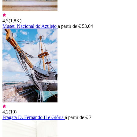
4,5
(
1,8K
)
Museu Nacional do Azulejo
a partir de € 53,04
4,2
(
10
)
Fragata D. Fernando II e Glória
a partir de € 7