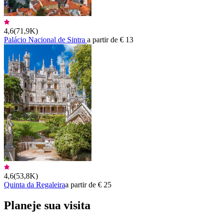
4,6
(
71,9K
)
Palácio Nacional de Sintra
a partir de € 13
4,6
(
53,8K
)
Quinta da Regaleira
a partir de € 25
Planeje sua visita