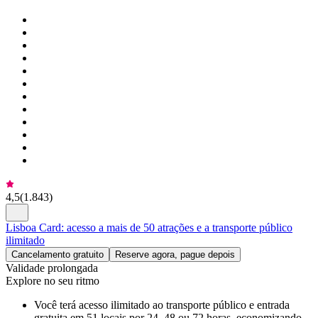
4,5
(
1.843
)
Lisboa Card: acesso a mais de 50 atrações e a transporte público
ilimitado
Cancelamento gratuito
Reserve agora, pague depois
Validade prolongada
Explore no seu ritmo
Você terá acesso ilimitado ao transporte público e entrada
gratuita em 51 locais por 24, 48 ou 72 horas, economizando