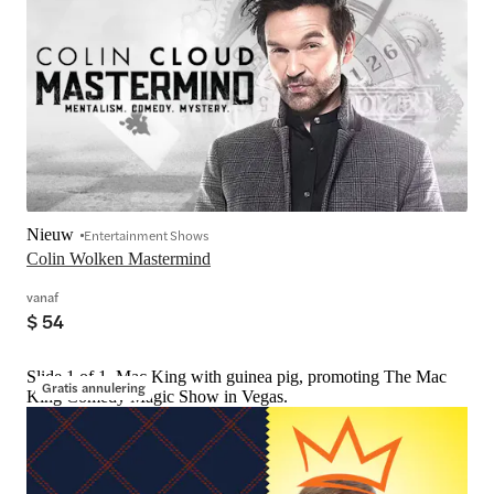
Nieuw
Entertainment Shows
Colin Wolken Mastermind
vanaf
$ 54
Slide 1 of 1, Mac King with guinea pig, promoting The Mac
Gratis annulering
King Comedy Magic Show in Vegas.