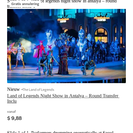
Slide 1 of 1, land of legends night show in antalya – round
Gratis annulering
transfer inclu-1
Nieuw
The Land of Legends
Land of Legends Night Show in Antalya – Round Transfer 
Inclu
vanaf
$ 9,88
Slide 1 of 1, Performers drumming energetically at Seoul