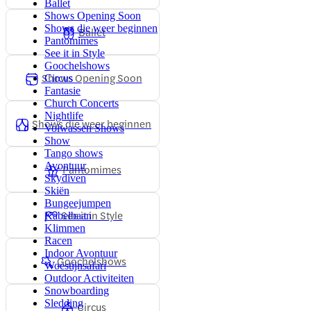
Ballet
Shows Opening Soon
Shows die weer beginnen
Ballet
Pantomimes
See it in Style
Goochelshows
Shows Opening Soon
Circus
Fantasie
Church Concerts
Nightlife
Shows die weer beginnen
Volwassen Shows
Show
Tango shows
Avontuur
Pantomimes
Skydiven
Skiën
Bungeejumpen
See it in Style
Kabelbaan
Klimmen
Racen
Indoor Avontuur
Goochelshows
Woestijnsafari
Outdoor Activiteiten
Snowboarding
Sledding
Circus