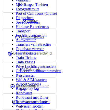
Winkelen
Toneelstuk
Meerdaagse Tochten
Fotografietours
Port of Call Tours (Cruise)
Dagtochten
Nieuw
Speedboottours
Heritage Experiences
Transport
Luchthaventransfers
Familie shows
Autoverhuur
Transfers van attracties
Openbaar vervoer
Dans shows wereldwijd
Ferry Tickets
Train Tickets
Train Passes
Privé Luchthaventransfers
Cabaret
Gedeelde luchthaventransfers
Reisdiensten
Wifi & SIM-kaarten
Airport Services
Meeslepend theater
Bagage-opslag
Rondvaart
Rondvaart met Diner
Theaterconcerten
Rondvaart met Lunch
Walvissen spotten