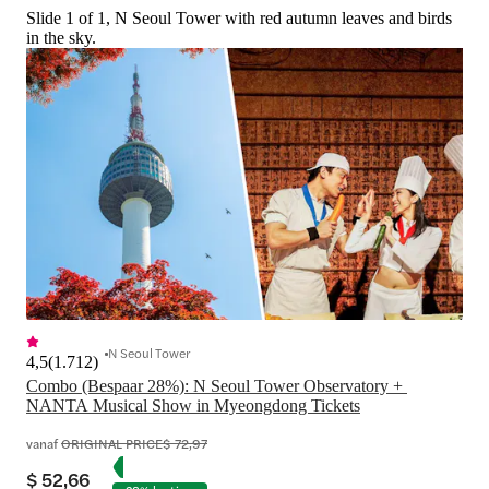
Slide 1 of 1, N Seoul Tower with red autumn leaves and birds
in the sky.
N Seoul Tower
4,5
(
1.712
)
Combo (Bespaar 28%): N Seoul Tower Observatory + 
NANTA Musical Show in Myeongdong Tickets
vanaf
ORIGINAL PRICE
$ 72,97
$ 52,66