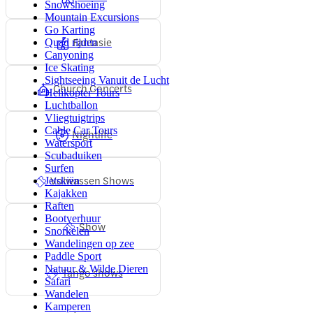
Snowshoeing
Mountain Excursions
Go Karting
Fantasie
Quad rijden
Canyoning
Ice Skating
Sightseeing Vanuit de Lucht
Church Concerts
Helikopter Tours
Luchtballon
Vliegtuigtrips
Cable Car Tours
Nightlife
Watersport
Scubaduiken
Surfen
Volwassen Shows
Jetskiën
Kajakken
Raften
Bootverhuur
Show
Snorkelen
Wandelingen op zee
Paddle Sport
Natuur & Wilde Dieren
Tango shows
Safari
Wandelen
Kamperen