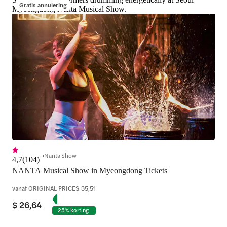
Gratis annulering
Myeongdong Nanta Musical Show.
Nanta Show
4,7
(
104
)
NANTA Musical Show in Myeongdong Tickets
vanaf
ORIGINAL PRICE
$ 35,51
$ 26,64
25% korting