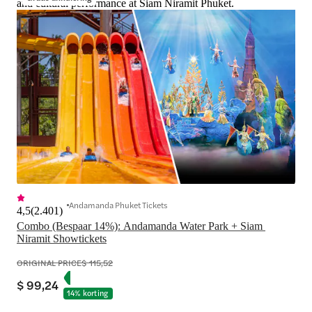
and cultural performance at Siam Niramit Phuket.
Andamanda Phuket Tickets
4,5
(
2.401
)
Combo (Bespaar 14%): Andamanda Water Park + Siam 
Niramit Showtickets
ORIGINAL PRICE
$ 115,52
$ 99,24
14% korting