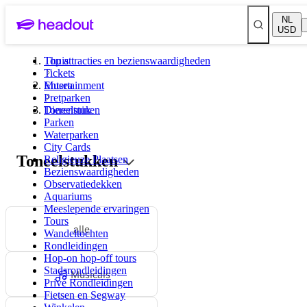
NL
USD
Top attracties en bezienswaardigheden
Thuis
Tickets
Musea
Entertainment
Pretparken
Dierentuinen
Toneelstuk
Parken
Waterparken
City Cards
Toneelstukken
Religieuze Plaatsen
Bezienswaardigheden
Observatiedekken
Aquariums
Meeslepende ervaringen
Tours
alle
Wandeltochten
Rondleidingen
Hop-on hop-off tours
Stadsrondleidingen
Musicals
Privé Rondleidingen
Fietsen en Segway