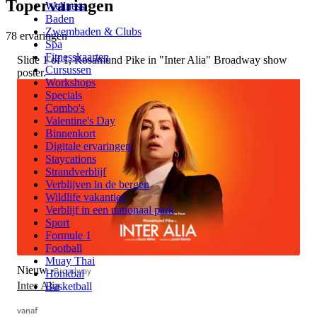
Topervaringen
Wellness
Baden
Zwembaden & Clubs
78 ervaringen
Spa
Fitnesskaarten
Slide 1 of 1, Rosamund Pike in "Inter Alia" Broadway show
Cursussen
poster.
Workshops
Specials
Combo's
Valentine's Day
Binnenkort
Digitale ervaringen
Staycations
Strandverblijf
Verblijven in de bergen
Wildlife vakanties
Verblijf in een nationaal park
Sport
Formule 1
Football
Muay Thai
Nieuw
Broadway
Honkbal
Inter Alia
Basketball
vanaf