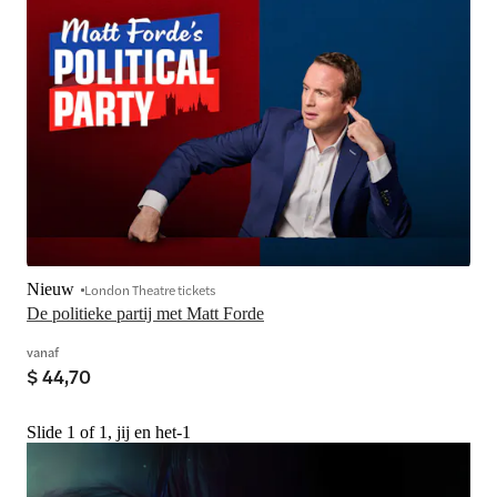
Nieuw
London Theatre tickets
De politieke partij met Matt Forde
vanaf
$ 44,70
Slide 1 of 1, jij en het-1