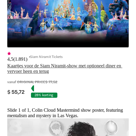
Siam Niramit Tickets
4,5
(
1.891
)
Kaartjes voor de Siam Niramit-show met optioneel diner en 
vervoer heen en terug
vanaf
ORIGINAL PRICE
$ 77,52
$ 55,72
28% korting
Slide 1 of 1, Colin Cloud Mastermind show poster, featuring
mentalism and mystery in Las Vegas.