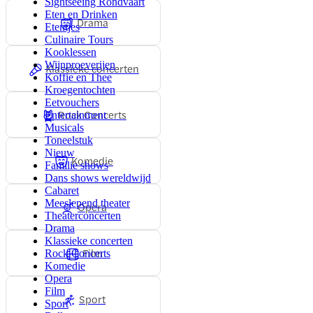
Sightseeing Rondvaart
Eten en Drinken
Drama
Etentjes
Culinaire Tours
Kooklessen
Wijnproeverijen
Klassieke concerten
Koffie en Thee
Kroegentochten
Eetvouchers
Rock Concerts
Entertainment
Musicals
Toneelstuk
Nieuw
Komedie
Familie shows
Dans shows wereldwijd
Cabaret
Meeslepend theater
Opera
Theaterconcerten
Drama
Klassieke concerten
Film
Rock Concerts
Komedie
Opera
Film
Sport
Sport