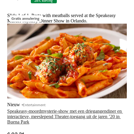
28% korting
Slide 1 of 1, Pasta with meatballs served at the Speakeasy
Gratis annulering
Murder Mystery Dinner Show in Orlando.
Nieuw
Entertainment
Speakeasy-moordmysterie-show met een driegangendiner en 
interactieve, meeslepend Theater-toegang uit de jaren ’20 in 
Buena Park
$ 93,31