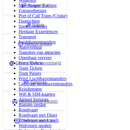
Winkelen
Toneelstuk
Meerdaagse Tochten
Fotografietours
Port of Call Tours (Cruise)
Dagtochten
Nieuw
Speedboottours
Heritage Experiences
Transport
Luchthaventransfers
Familie shows
Autoverhuur
Transfers van attracties
Openbaar vervoer
Dans shows wereldwijd
Ferry Tickets
Train Tickets
Train Passes
Privé Luchthaventransfers
Cabaret
Gedeelde luchthaventransfers
Reisdiensten
Wifi & SIM-kaarten
Airport Services
Meeslepend theater
Bagage-opslag
Rondvaart
Rondvaart met Diner
Theaterconcerten
Rondvaart met Lunch
Walvissen spotten