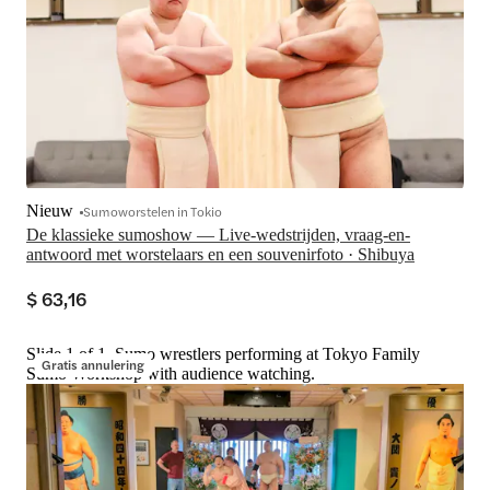
Nieuw
Sumoworstelen in Tokio
De klassieke sumoshow — Live-wedstrijden, vraag-en-
antwoord met worstelaars en een souvenirfoto · Shibuya
$ 63,16
Slide 1 of 1, Sumo wrestlers performing at Tokyo Family
Gratis annulering
Sumo Workshop with audience watching.