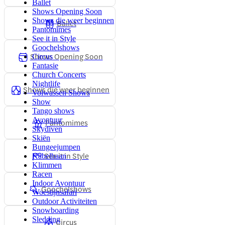
Ballet
Shows Opening Soon
Shows die weer beginnen
Ballet
Pantomimes
See it in Style
Goochelshows
Shows Opening Soon
Circus
Fantasie
Church Concerts
Nightlife
Shows die weer beginnen
Volwassen Shows
Show
Tango shows
Avontuur
Pantomimes
Skydiven
Skiën
Bungeejumpen
See it in Style
Kabelbaan
Klimmen
Racen
Indoor Avontuur
Goochelshows
Woestijnsafari
Outdoor Activiteiten
Snowboarding
Sledding
Circus