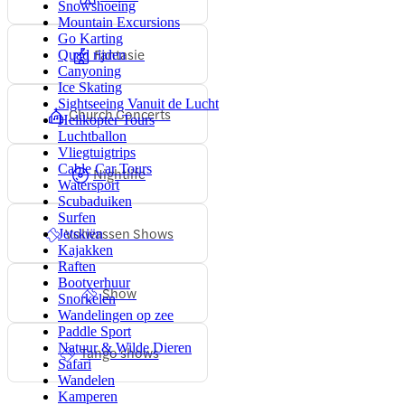
Snowshoeing
Mountain Excursions
Go Karting
Fantasie
Quad rijden
Canyoning
Ice Skating
Sightseeing Vanuit de Lucht
Church Concerts
Helikopter Tours
Luchtballon
Vliegtuigtrips
Cable Car Tours
Nightlife
Watersport
Scubaduiken
Surfen
Volwassen Shows
Jetskiën
Kajakken
Raften
Bootverhuur
Show
Snorkelen
Wandelingen op zee
Paddle Sport
Natuur & Wilde Dieren
Tango shows
Safari
Wandelen
Kamperen