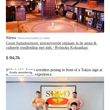
Nieuw
Sumoworstelen in Tokio
Groot Sumotoernooi: gereserveerde zitplaats in de arena & 
culturele rondleiding met gids · Ryōgoku Kokugikan 
$ 94,74
Slide 1 of 1, Sumo wrestlers posing in front of a Tokyo sign at
Gratis annulering
an authentic sumo experience.