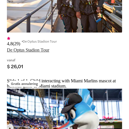
De Optus Stadion Tour
4,8
(
29
)
De Optus Stadion Tour
vanaf
$ 26,01
Slide 1 of 1, Child interacting with Miami Marlins mascot at
Gratis annulering
baseball game in Miami stadium.