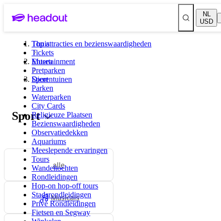
NL
USD
Top attracties en bezienswaardigheden
Thuis
Tickets
Musea
Entertainment
Pretparken
Dierentuinen
Sport
Parken
Waterparken
City Cards
Sport
Religieuze Plaatsen
Bezienswaardigheden
Observatiedekken
Aquariums
Meeslepende ervaringen
Tours
alle
Wandeltochten
Rondleidingen
Hop-on hop-off tours
Stadsrondleidingen
Musicals
Privé Rondleidingen
Fietsen en Segway