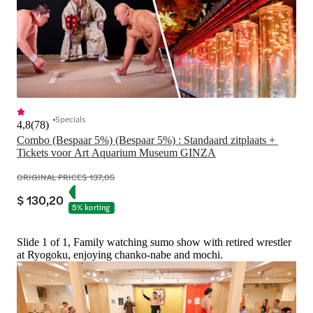
Specials
4,8
(
78
)
Combo (Bespaar 5%) (Bespaar 5%) : Standaard zitplaats + 
Tickets voor Art Aquarium Museum GINZA
ORIGINAL PRICE
$ 137,05
$ 130,20
5% korting
Slide 1 of 1, Family watching sumo show with retired wrestler
at Ryogoku, enjoying chanko-nabe and mochi.