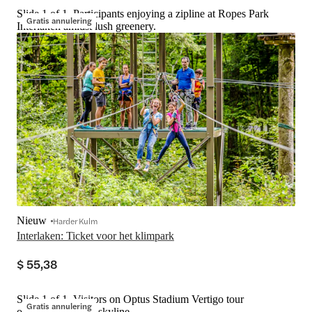
Slide 1 of 1, Participants enjoying a zipline at Ropes Park
Gratis annulering
Interlaken amidst lush greenery.
Nieuw
Harder Kulm
Interlaken: Ticket voor het klimpark
$ 55,38
Slide 1 of 1, Visitors on Optus Stadium Vertigo tour
Gratis annulering
overlooking Perth skyline.