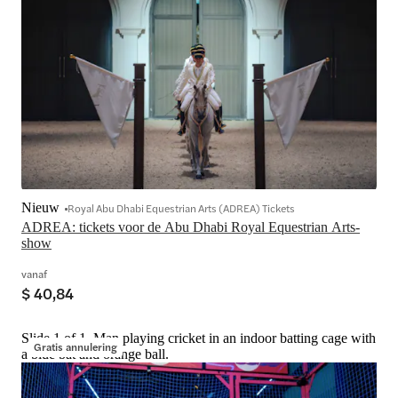
Nieuw
Royal Abu Dhabi Equestrian Arts (ADREA) Tickets
ADREA: tickets voor de Abu Dhabi Royal Equestrian Arts-
show
vanaf
$ 40,84
Slide 1 of 1, Man playing cricket in an indoor batting cage with
Gratis annulering
a blue bat and orange ball.