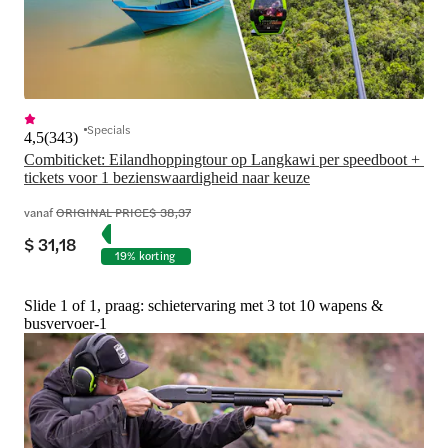
Specials
4,5
(
343
)
Combiticket: Eilandhoppingtour op Langkawi per speedboot + 
tickets voor 1 bezienswaardigheid naar keuze
vanaf
ORIGINAL PRICE
$ 38,37
$ 31,18
19% korting
Slide 1 of 1, praag: schietervaring met 3 tot 10 wapens &
busvervoer-1