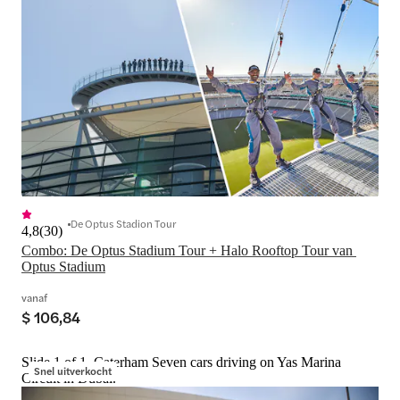
De Optus Stadion Tour
4,8
(
30
)
Combo: De Optus Stadium Tour + Halo Rooftop Tour van 
Optus Stadium
vanaf
$ 106,84
Slide 1 of 1, Caterham Seven cars driving on Yas Marina
Snel uitverkocht
Circuit in Dubai.