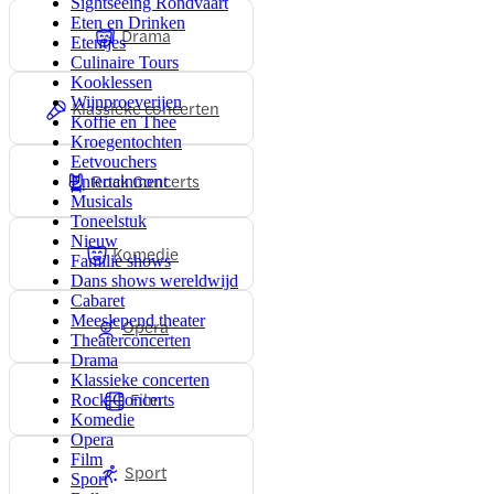
Sightseeing Rondvaart
Eten en Drinken
Drama
Etentjes
Culinaire Tours
Kooklessen
Wijnproeverijen
Klassieke concerten
Koffie en Thee
Kroegentochten
Eetvouchers
Rock Concerts
Entertainment
Musicals
Toneelstuk
Nieuw
Komedie
Familie shows
Dans shows wereldwijd
Cabaret
Meeslepend theater
Opera
Theaterconcerten
Drama
Klassieke concerten
Film
Rock Concerts
Komedie
Opera
Film
Sport
Sport