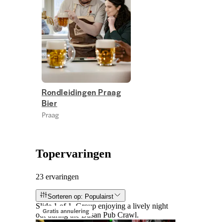
Rondleidingen Praag
Bier
Praag
Topervaringen
23 ervaringen
Sorteren op: Populairst
Slide 1 of 1, Group enjoying a lively night
Gratis annulering
out during the Busan Pub Crawl.