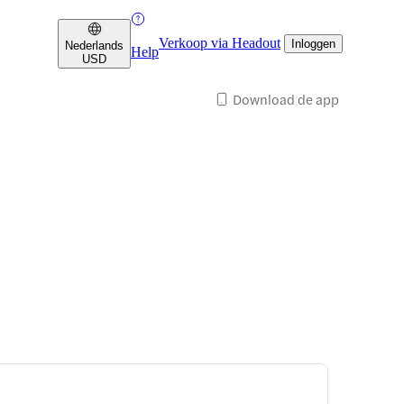
Verkoop via Headout
Inloggen
Nederlands
Help
USD
Download de app