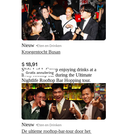
Nieuw
Eten en Drinken
Kroegentocht Busan
$ 18,91
Slide 1 of 1, Group enjoying drinks at a
Gratis annulering
lively rooftop bar during the Ultimate
Nightlife Rooftop Bar Hopping tour.
Nieuw
Eten en Drinken
De ultieme rooftop-bar-tour door het 