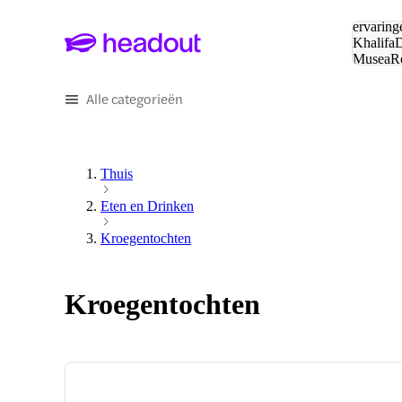
Zoeken:
ervaring
Khalifa
D
Musea
R
en stede
Alle categorieën
Thuis
Eten en Drinken
Kroegentochten
Kroegentochten