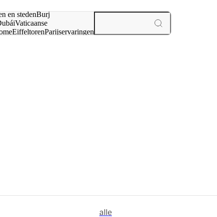
en en steden
Burj
ubái
Vaticaanse
ome
Eiffeltoren
Parijs
ervaringen
n
alle