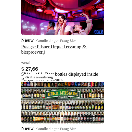
Nieuw
Rondleidingen Praag Bier
Praagse Pilsner Urquell ervaring & 
bierproeverij
vanaf
$ 27,66
Slide 1 of 1, Beer bottles displayed inside
Gratis annulering
Prague Beer Museum.
Nieuw
Rondleidingen Praag Bier