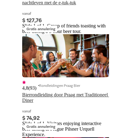
nachtleven met de e-tuk-tuk
vanaf
$ 127,76
Slide 1 of 1, Group of friends toasting with
Gratis annulering
beer during a 3-hour beer tour.
Rondleidingen Praag Bier
4,8
(
93
)
Bierrondleiding door Praag met Traditioneel 
Diner
vanaf
$ 74,92
Slide 1 of 1, Visitors enjoying interactive
Gratis annulering
beer tasting at Prague Pilsner Urquell
Experience.