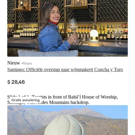
Nieuw
Tours
Santiago: Officiële overstap naar wijnmakerij Concha y Toro
$ 28,46
Slide 1 of 1, Tourists in front of Baháʼí House of Worship,
Gratis annulering
Santiago, with Andes Mountains backdrop.