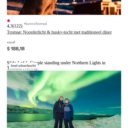
Aurora Boreaal
4,3
(
122
)
Tromsø: Noorderlicht & husky-tocht met traditioneel diner
vanaf
$ 188,18
Slide 1 of 1, Couple standing under Northern Lights in
Snel uitverkocht
Tromso, Norway.