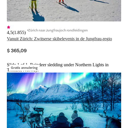
Zürich naar Jungfraujoch rondleidingen
4,5
(
1.855
)
Vanuit Zürich: Zwitserse skibelevenis in de Jungfrau-regio
$ 365,09
Slide 1 of 1, Reindeer sledding under Northern Lights in
Gratis annulering
Tromso, Norway.