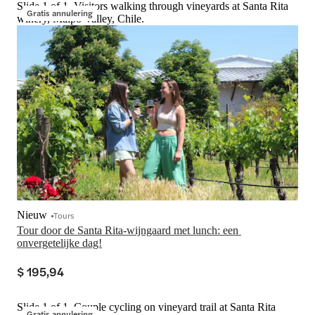
Slide 1 of 1, Visitors walking through vineyards at Santa Rita
Gratis annulering
winery, Maipo Valley, Chile.
Nieuw
Tours
Tour door de Santa Rita-wijngaard met lunch: een 
onvergetelijke dag!
$ 195,94
Slide 1 of 1, Couple cycling on vineyard trail at Santa Rita
Gratis annulering