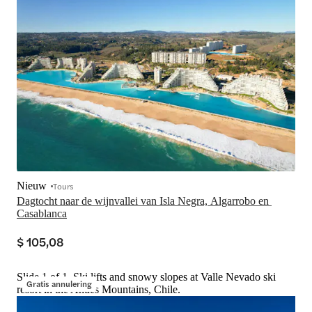
Nieuw
Tours
Dagtocht naar de wijnvallei van Isla Negra, Algarrobo en 
Casablanca
$ 105,08
Slide 1 of 1, Ski lifts and snowy slopes at Valle Nevado ski
Gratis annulering
resort in the Andes Mountains, Chile.