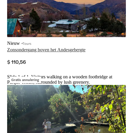
Nieuw
Tours
Zonsondergang boven het Andesgebergte
$ 110,56
Slide 1 of 1, Visitors walking on a wooden footbridge at
Gratis annulering
Parque Tricao, surrounded by lush greenery.