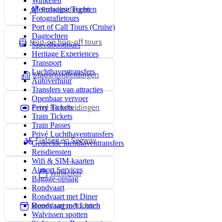
Winkelen
Rondleidingen
Meerdaagse Tochten
Fotografietours
Port of Call Tours (Cruise)
Dagtochten
Hop-on hop-off tours
Speedboottours
Heritage Experiences
Transport
Luchthaventransfers
Stadsrondleidingen
Autoverhuur
Transfers van attracties
Openbaar vervoer
Privé Rondleidingen
Ferry Tickets
Train Tickets
Train Passes
Privé Luchthaventransfers
Fietsen en Segway
Gedeelde luchthaventransfers
Reisdiensten
Wifi & SIM-kaarten
Airport Services
Winkelen
Bagage-opslag
Rondvaart
Rondvaart met Diner
Meerdaagse Tochten
Rondvaart met Lunch
Walvissen spotten