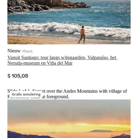
Nieuw
Tours
Vanuit Santiago: tour langs wijngaarden, Valparaíso, het 
Neruda-museum en Viña del Mar
$ 105,08
Slide 1 of 1, Sunset over the Andes Mountains with village of
Gratis annulering
Farellones, Chile in foreground.