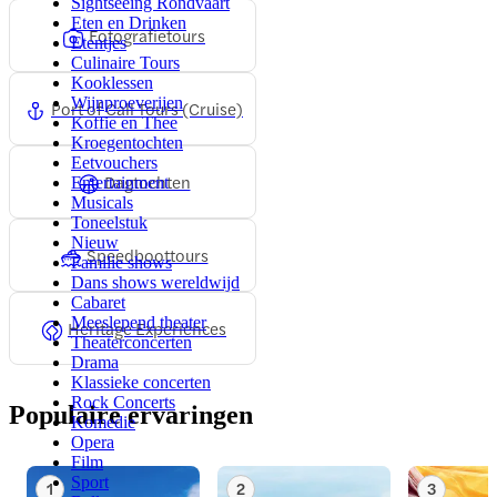
Sightseeing Rondvaart
Eten en Drinken
Fotografietours
Etentjes
Culinaire Tours
Kooklessen
Wijnproeverijen
Port of Call Tours (Cruise)
Koffie en Thee
Kroegentochten
Eetvouchers
Dagtochten
Entertainment
Musicals
Toneelstuk
Nieuw
Speedboottours
Familie shows
Dans shows wereldwijd
Cabaret
Meeslepend theater
Heritage Experiences
Theaterconcerten
Drama
Klassieke concerten
Rock Concerts
Populaire ervaringen
Komedie
Opera
Film
Sport
1
2
3