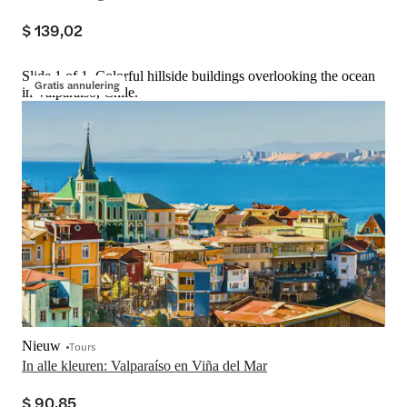
$ 139,02
Slide 1 of 1, Colorful hillside buildings overlooking the ocean
Gratis annulering
in Valparaíso, Chile.
Nieuw
Tours
In alle kleuren: Valparaíso en Viña del Mar
$ 90,85