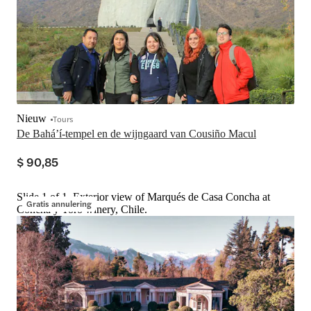
Nieuw
Tours
De Bahá’í-tempel en de wijngaard van Cousiño Macul
$ 90,85
Slide 1 of 1, Exterior view of Marqués de Casa Concha at
Gratis annulering
Concha y Toro winery, Chile.