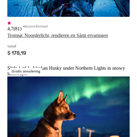
Aurora Boreaal
4,7
(
81
)
Tromsø: Noorderlicht, rendieren en Sámi ervaringen
vanaf
$ 178,19
Slide 1 of 1, Alaskan Husky under Northern Lights in snowy
Gratis annulering
landscape.