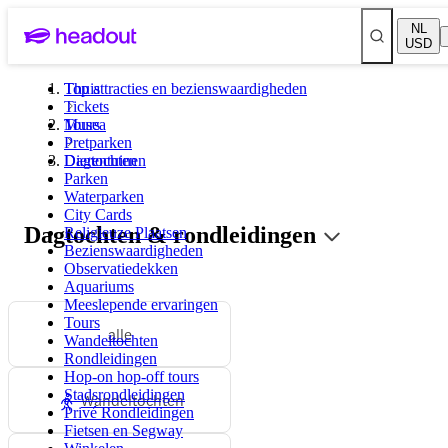
NL
USD
Top attracties en bezienswaardigheden
Thuis
Tickets
Musea
Tours
Pretparken
Dierentuinen
Dagtochten
Parken
Waterparken
City Cards
Dagtochten & rondleidingen
Religieuze Plaatsen
Bezienswaardigheden
Observatiedekken
Aquariums
Meeslepende ervaringen
Tours
alle
Wandeltochten
Rondleidingen
Hop-on hop-off tours
Stadsrondleidingen
Wandeltochten
Privé Rondleidingen
Fietsen en Segway