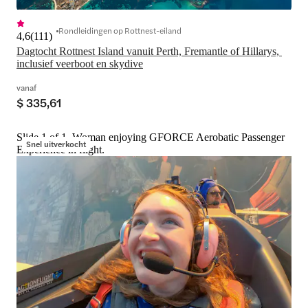
Rondleidingen op Rottnest-eiland
4,6
(
111
)
Dagtocht Rottnest Island vanuit Perth, Fremantle of Hillarys, 
inclusief veerboot en skydive
vanaf
$ 335,61
Slide 1 of 1, Woman enjoying GFORCE Aerobatic Passenger
Snel uitverkocht
Experience in flight.