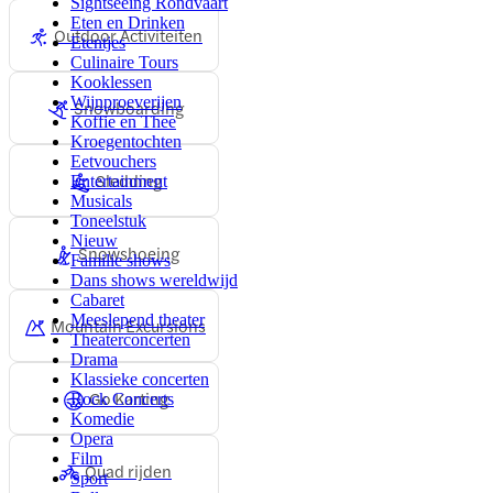
Sightseeing Rondvaart
Eten en Drinken
Outdoor Activiteiten
Etentjes
Culinaire Tours
Kooklessen
Wijnproeverijen
Snowboarding
Koffie en Thee
Kroegentochten
Eetvouchers
Sledding
Entertainment
Musicals
Toneelstuk
Nieuw
Snowshoeing
Familie shows
Dans shows wereldwijd
Cabaret
Meeslepend theater
Mountain Excursions
Theaterconcerten
Drama
Klassieke concerten
Go Karting
Rock Concerts
Komedie
Opera
Film
Quad rijden
Sport