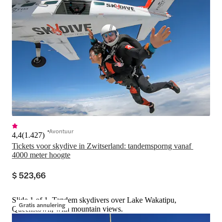
Avontuur
4,4
(
1.427
)
Tickets voor skydive in Zwitserland: tandemsporng vanaf 
4000 meter hoogte
$ 523,66
Slide 1 of 1, Tandem skydivers over Lake Wakatipu,
Gratis annulering
Queenstown, with mountain views.