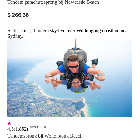
Tandem parachutesprong bij Newcastle Beach
$ 266,66
Slide 1 of 1, Tandem skydive over Wollongong coastline near
Sydney.
Avontuur
4,3
(
1.852
)
Tandemsprong bij Wollongong Beach