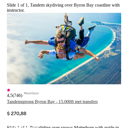
Slide 1 of 1, Tandem skydiving over Byron Bay coastline with
instructor.
Avontuur
4,5
(
746
)
Tandemsprong Byron Bay - 15.000ft met transfers
$ 270,88
Slide 1 of 1, Paragliding over snowy Matterhorn with guide in