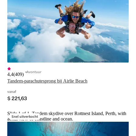
Avontuur
4,4
(
409
)
Tandem-parachutesprong bij Airlie Beach
vanaf
$ 221,63
Slide 1 of 1, Tandem skydive over Rottnest Island, Perth, with
Snel uitverkocht
aerial view of coastline and ocean.