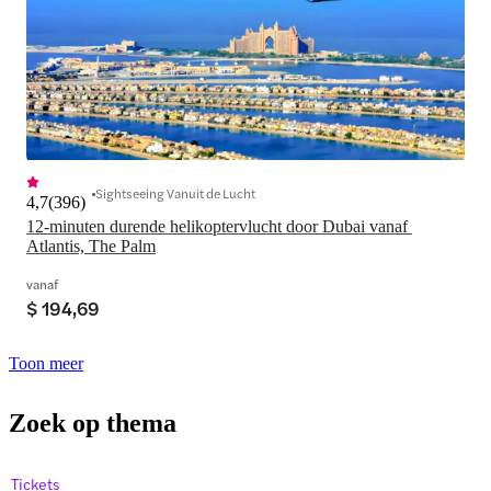
Sightseeing Vanuit de Lucht
4,7
(
396
)
12-minuten durende helikoptervlucht door Dubai vanaf 
Atlantis, The Palm
vanaf
$ 194,69
Toon meer
Zoek op thema
Tickets