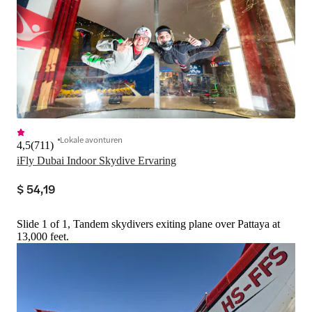
Lokale avonturen
4,5
(
711
)
iFly Dubai Indoor Skydive Ervaring
$ 54,19
Slide 1 of 1, Tandem skydivers exiting plane over Pattaya at
13,000 feet.