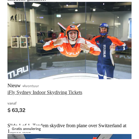
Nieuw
Avontuur
vanaf
$ 63,32
Slide 1 of 1, Tandem skydive from plane over Switzerland at
Gratis annulering
13,000 feet.