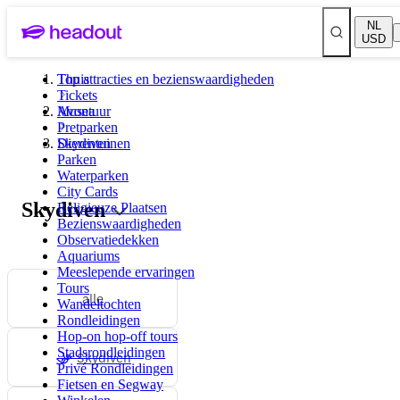
NL
USD
Top attracties en bezienswaardigheden
Thuis
Tickets
Musea
Avontuur
Pretparken
Dierentuinen
Skydiven
Parken
Waterparken
City Cards
Skydiven
Religieuze Plaatsen
Bezienswaardigheden
Observatiedekken
Aquariums
Meeslepende ervaringen
Tours
alle
Wandeltochten
Rondleidingen
Hop-on hop-off tours
Stadsrondleidingen
Skydiven
Privé Rondleidingen
Fietsen en Segway