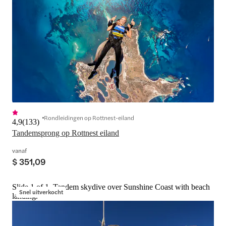
Rondleidingen op Rottnest-eiland
4,9
(
133
)
Tandemsprong op Rottnest eiland
vanaf
$ 351,09
Slide 1 of 1, Tandem skydive over Sunshine Coast with beach
Snel uitverkocht
landing.