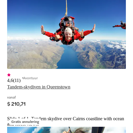
Avontuur
4,6
(
11
)
Tandem-skydiven in Queenstown
vanaf
$ 210,71
Slide 1 of 1, Tandem skydive over Cairns coastline with ocean
Gratis annulering
and forest views.