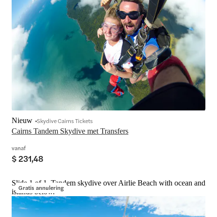
Nieuw
Skydive Cairns Tickets
Cairns Tandem Skydive met Transfers
vanaf
$ 231,48
Slide 1 of 1, Tandem skydive over Airlie Beach with ocean and
Gratis annulering
islands below.