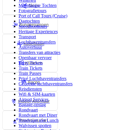
Winkelen
Skiën
Meerdaagse Tochten
Fotografietours
Port of Call Tours (Cruise)
Dagtochten
Bungeejumpen
Speedboottours
Heritage Experiences
Transport
Luchthaventransfers
Kabelbaan
Autoverhuur
Transfers van attracties
Openbaar vervoer
Klimmen
Ferry Tickets
Train Tickets
Train Passes
Privé Luchthaventransfers
Racen
Gedeelde luchthaventransfers
Reisdiensten
Wifi & SIM-kaarten
Airport Services
Indoor Avontuur
Bagage-opslag
Rondvaart
Rondvaart met Diner
Woestijnsafari
Rondvaart met Lunch
Walvissen spotten