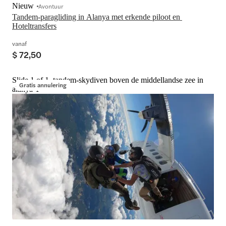
Nieuw
Avontuur
Tandem-paragliding in Alanya met erkende piloot en 
Hoteltransfers
vanaf
$ 72,50
Slide 1 of 1, tandem-skydiven boven de middellandse zee in
Gratis annulering
alanya-1