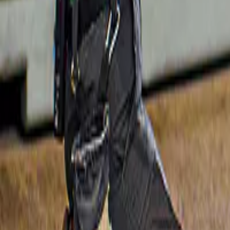
4,3
(
1.835
)
Combo (Bespaar 5%): Bergen & Kristallen 
Top of Innsbruck & Swarovski Kristal 
Wereld Tickets
vanaf
ORIGINAL PRICE
€ 81
€ 76,95
5% korting
Slide 1 of 1, Tyrolean folk musicians
Gratis annulering
performing with traditional attire and
instruments.
Tiroolse avonden met de familie Gundolf
4,6
(
10
)
Tickets voor Tiroolse Avond Volksshow 
met Familie Gundolf