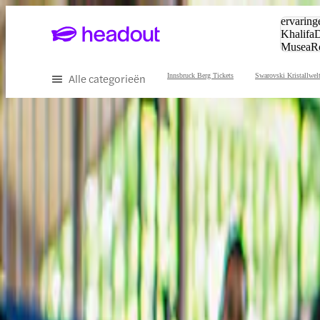
Zoeken:
ervaring
Khalifa
D
Musea
R
en stede
Alle categorieën
Innsbruck Berg Tickets
Swarovski Kristallwel
Ervaar het beste van Innsbruck