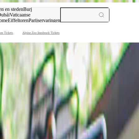
en en steden
Burj
ubái
Vaticaanse
ome
Eiffeltoren
Parijs
ervaringen
n
ten Tickets
Alpine Zoo Innsbruck Tickets