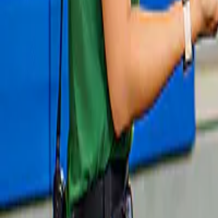
Swarovski Kristallwelten Tickets
4,5
(
290
)
Tickets met snelle toegang voor Swarovski 
Kristallwelten
€ 25
Slide 1 of 1, Nordkettenbahn funicular in
Gratis annulering
Innsbruck and Swarovski Crystal Worlds
display.
Combo