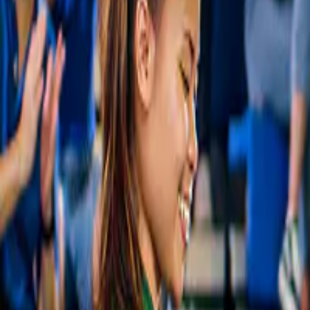
Gratis annulering
ascending through lush greenery in
Innsbruck, Austria.
Nordkette Innsbruck Tickets
4,1
(
3.161
)
Retourtickets naar Hungerburg met 
optionele Alpine Zoo
vanaf
€ 14
Slide 1 of 1, Funicular station interior at Top
Gratis annulering
of Innsbruck PLUS, Austria.