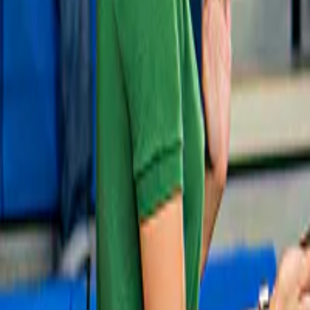
Schönbrunn
€ 17
Slide 1 of 1, Hafelekar mountain station in
Gratis annulering
Austria with snowy peaks and visitors
exploring.
Nordkette Innsbruck Tickets
4,2
(
722
)
Top of Innsbruck: Happy Hour-tickets voor 
de Nordkettenbahn
€ 44,80
Slide 1 of 1, Performers in colorful costumes
Gratis annulering
at Swarovski Crystal Worlds, Innsbruck,
with the iconic grass-covered head
sculpture.