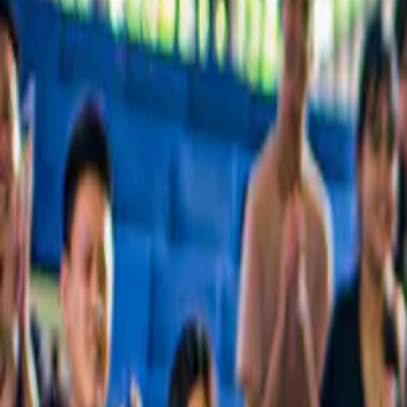
De beste rondleidingen, bekende bezienswaardigheden en dingen die j
Geliefd bij ruim 54 miljoen gasten over de hele wereld
Waarom miljoenen gasten ons vertrouwen
De beste ervaringen in Innsbruck