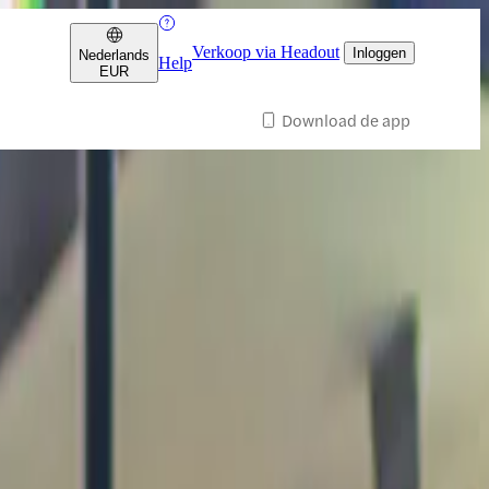
Verkoop via Headout
Inloggen
Nederlands
Help
EUR
Download de app