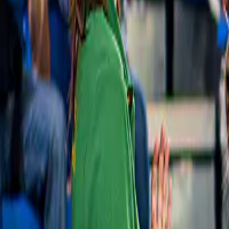
Nordkette Innsbruck Tickets
4,7
(
175
)
Nordkette PLUS: Tickets heen en terug 
naar Top of Innsbruck & Kaartje Alpine 
Zoo
€ 61
Slide 1 of 1, Schönbrunn Palace Panorama
Gratis annulering
Train in Vienna park setting.
Schloss Schönbrunn
4,6
(
154
)
Kaarten voor panoramatrein Schloss 