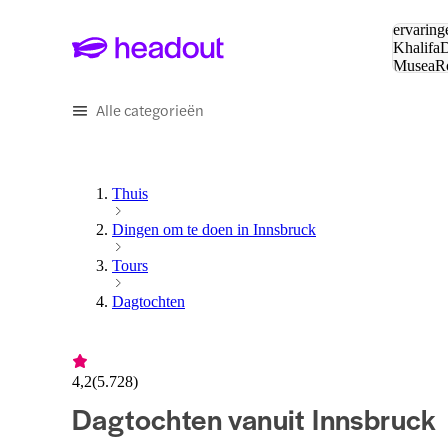
Zoeken:
ervaring
Khalifa
D
Musea
R
en stede
Alle categorieën
Thuis
Dingen om te doen in Innsbruck
Tours
Dagtochten
4,2
(
5.728
)
Dagtochten vanuit Innsbruck