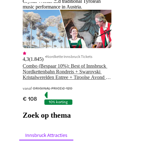
Crystal Worlds and traditional Tyrolean
music performance in Austria.
Nordkette Innsbruck Tickets
4,3
(
1.845
)
Combo (Bespaar 10%): Best of Innsbruck 
Nordkettenbahn Rondreis + Swarovski 
Kristalwerelden Entree + Tiroolse Avond 
Volksvoorstelling
vanaf
ORIGINAL PRICE
€ 120
€ 108
10% korting
Zoek op thema
Innsbruck Attracties