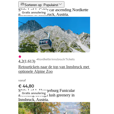
Sorteren op: Populairst
Slide 1 of 1, Cable car ascending Nordkette
Gratis annulering
mountain in Innsbruck, Austria.
Nordkette Innsbruck Tickets
4,2
(
1.613
)
Retourtickets naar de top van Innsbruck met 
optionele Alpine Zoo
vanaf
€ 44,80
Slide 1 of 1, Hungerburg Funicular
Gratis annulering
ascending through lush greenery in
Innsbruck, Austria.