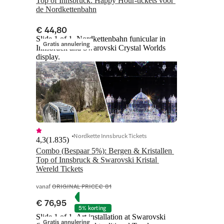
Top of Innsbruck: Happy Hour-tickets voor 
de Nordkettenbahn
€ 44,80
Slide 1 of 1, Nordkettenbahn funicular in
Gratis annulering
Innsbruck and Swarovski Crystal Worlds
display.
Nordkette Innsbruck Tickets
4,3
(
1.835
)
Combo (Bespaar 5%): Bergen & Kristallen 
Top of Innsbruck & Swarovski Kristal 
Wereld Tickets
vanaf
ORIGINAL PRICE
€ 81
€ 76,95
5% korting
Slide 1 of 1, Art installation at Swarovski
Gratis annulering