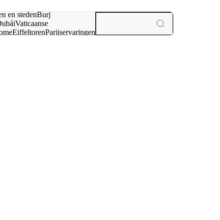
en en steden
Burj
ubái
Vaticaanse
ome
Eiffeltoren
Parijs
ervaringen
n