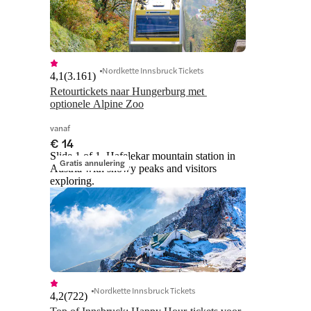
Nordkette Innsbruck Tickets
4,1
(
3.161
)
Retourtickets naar Hungerburg met 
optionele Alpine Zoo
vanaf
€ 14
Slide 1 of 1, Hafelekar mountain station in
Gratis annulering
Austria with snowy peaks and visitors
exploring.
Nordkette Innsbruck Tickets
4,2
(
722
)