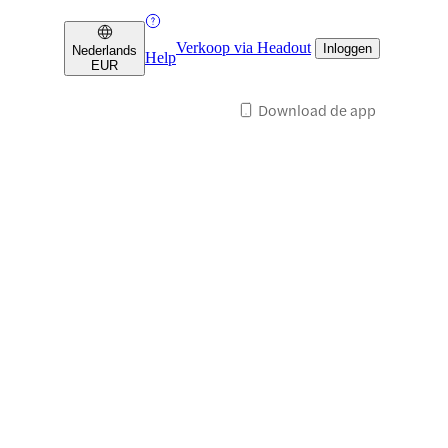
Verkoop via Headout
Inloggen
Nederlands
Help
EUR
Download de app