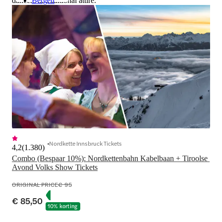
dancers in traditional attire.
Bergen
Nordkette Innsbruck Tickets
4,2
(
1.380
)
Combo (Bespaar 10%): Nordkettenbahn Kabelbaan + Tiroolse 
Avond Volks Show Tickets
ORIGINAL PRICE
€ 95
€ 85,50
10% korting