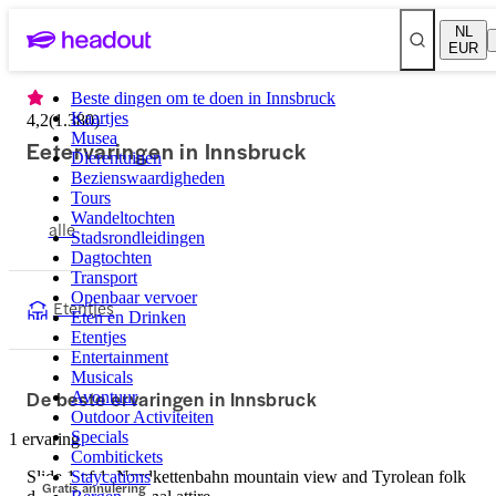
NL
EUR
Beste dingen om te doen in Innsbruck
Kaartjes
4,2
(
1.380
)
Musea
Eetervaringen in Innsbruck
Dierentuinen
Bezienswaardigheden
Tours
Wandeltochten
alle
Stadsrondleidingen
Dagtochten
Transport
Openbaar vervoer
Etentjes
Eten en Drinken
Etentjes
Entertainment
Musicals
De beste ervaringen in Innsbruck
Avontuur
Outdoor Activiteiten
Specials
1 ervaring
Combitickets
Slide 1 of 1, Nordkettenbahn mountain view and Tyrolean folk
Staycations
Gratis annulering