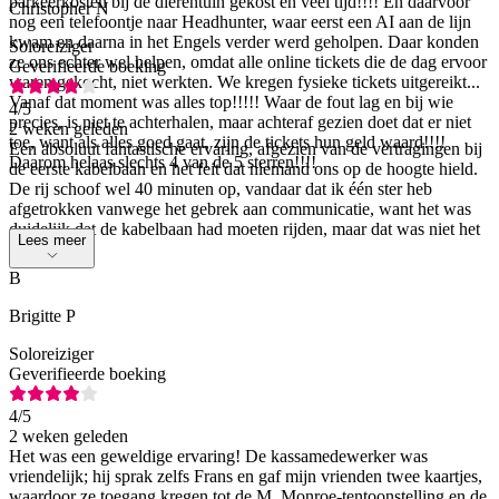
parkeerkosten bij de dierentuin gekost en veel tijd!!!! En daarvoor
Christopher N
nog een telefoontje naar Headhunter, waar eerst een AI aan de lijn
kwam en daarna in het Engels verder werd geholpen. Daar konden
Soloreiziger
ze ons echter wel helpen, omdat alle online tickets die de dag ervoor
Geverifieerde boeking
waren gekocht, niet werkten. We kregen fysieke tickets uitgereikt...
Vanaf dat moment was alles top!!!!! Waar de fout lag en bij wie
4
/5
precies, is niet te achterhalen, maar achteraf gezien doet dat er niet
2 weken geleden
toe, want als alles goed gaat, zijn de tickets hun geld waard!!!!
Een absoluut fantastische ervaring, afgezien van de vertragingen bij
Daarom helaas slechts 4 van de 5 sterren!!!!
de eerste kabelbaan en het feit dat niemand ons op de hoogte hield.
De rij schoof wel 40 minuten op, vandaar dat ik één ster heb
afgetrokken vanwege het gebrek aan communicatie, want het was
duidelijk dat de kabelbaan had moeten rijden, maar dat was niet het
Lees meer
geval.
B
Brigitte P
Soloreiziger
Geverifieerde boeking
4
/5
2 weken geleden
Het was een geweldige ervaring! De kassamedewerker was
vriendelijk; hij sprak zelfs Frans en gaf mijn vrienden twee kaartjes,
waardoor ze toegang kregen tot de M. Monroe-tentoonstelling en de