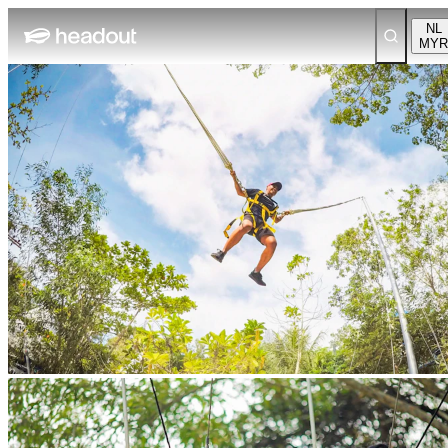
NL
MYR