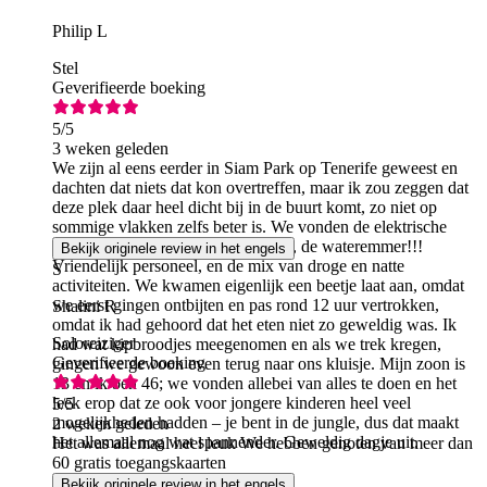
Philip L
Stel
Geverifieerde boeking
5
/5
3 weken geleden
We zijn al eens eerder in Siam Park op Tenerife geweest en
dachten dat niets dat kon overtreffen, maar ik zou zeggen dat
deze plek daar heel dicht bij in de buurt komt, zo niet op
sommige vlakken zelfs beter is. We vonden de elektrische
scooters geweldig, geen wachtrijen, de wateremmer!!!
Bekijk originele review in het engels
Vriendelijk personeel, en de mix van droge en natte
S
activiteiten. We kwamen eigenlijk een beetje laat aan, omdat
we eerst gingen ontbijten en pas rond 12 uur vertrokken,
Shalini R
omdat ik had gehoord dat het eten niet zo geweldig was. Ik
Soloreiziger
had wat kipbroodjes meegenomen en als we trek kregen,
Geverifieerde boeking
gingen we gewoon even terug naar ons kluisje. Mijn zoon is
13 en ik ben 46; we vonden allebei van alles te doen en het
leek erop dat ze ook voor jongere kinderen heel veel
5
/5
mogelijkheden hadden – je bent in de jungle, dus dat maakt
2 weken geleden
het allemaal nog wat spannender. Geweldig dagje uit.
Het was allemaal heel leuk We hebben genoten van meer dan
60 gratis toegangskaarten
Bekijk originele review in het engels