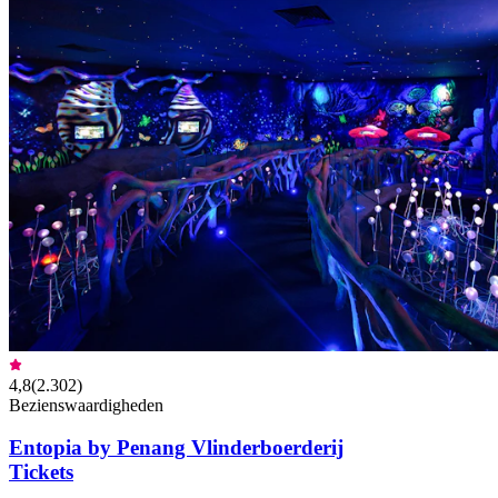
4,8
(
2.302
)
Bezienswaardigheden
Entopia by Penang Vlinderboerderij
Tickets