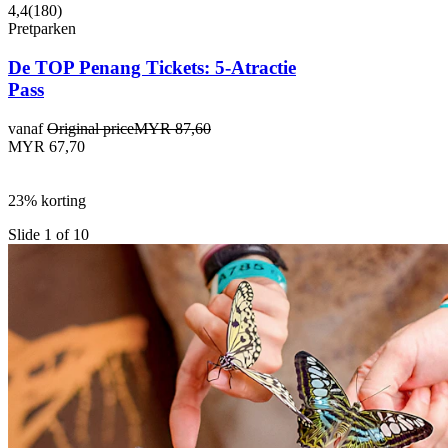
4,4
(
180
)
Pretparken
De TOP Penang Tickets: 5-Atractie
Pass
vanaf
Original price
MYR 87,60
MYR 67,70
23% korting
Slide 1 of 10