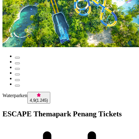
Waterparken
4,9
(
1.245
)
ESCAPE Themapark Penang Tickets