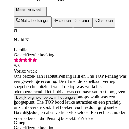
Meest relevant
Met afbeeldingen
4+ sterren
3 sterren
< 3 sterren
N
Nidhi K
Familie
Geverifieerde boeking
5
/5
Vorige week
Ons bezoek aan Habitat Penang Hill en The TOP Penang was
een geweldige ervaring. De rit met de kabelbaan verliep
soepel en het uitzicht vanaf de top was werkelijk
adembenemend. Het Habitat was een oase van rust, omgeven
door weelderig regenwoud, en de canopy walk was een
Bekijk originele review in het engels
hoogtepunt. The TOP bood leuke attracties en een prachtig
D
uitzicht over de stad. Het boeken via Headout ging snel en
zonder gedoe, en alles verliep vlekkeloos. Een echte aanrader
David M
voor iedereen die Penang bezoekt! ⭐⭐⭐⭐⭐
Groep
Geverifieerde boeking