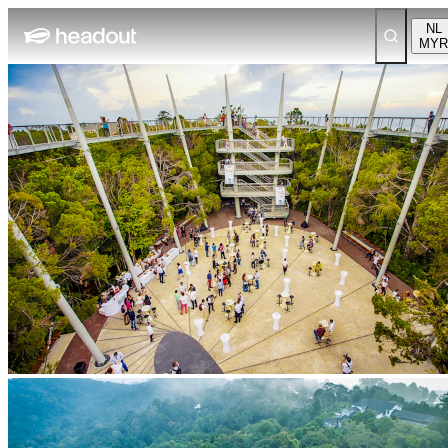
NL
MYR