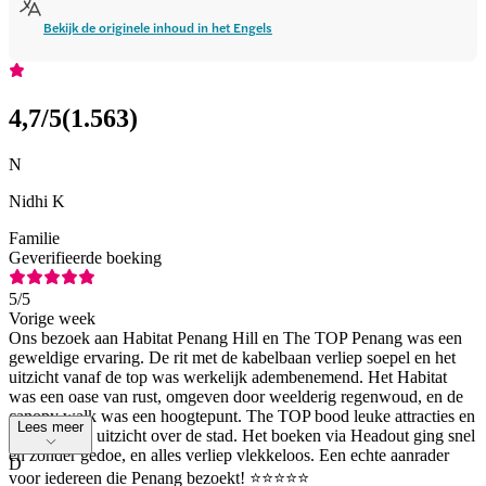
Bekijk de originele inhoud in het Engels
4,7
/5
(
1.563
)
N
Nidhi K
Familie
Geverifieerde boeking
5
/5
Vorige week
Ons bezoek aan Habitat Penang Hill en The TOP Penang was een
geweldige ervaring. De rit met de kabelbaan verliep soepel en het
uitzicht vanaf de top was werkelijk adembenemend. Het Habitat
was een oase van rust, omgeven door weelderig regenwoud, en de
canopy walk was een hoogtepunt. The TOP bood leuke attracties en
Lees meer
een prachtig uitzicht over de stad. Het boeken via Headout ging snel
en zonder gedoe, en alles verliep vlekkeloos. Een echte aanrader
D
voor iedereen die Penang bezoekt! ⭐⭐⭐⭐⭐