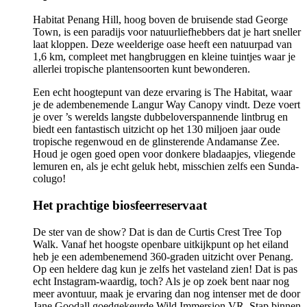
Habitat Penang Hill, hoog boven de bruisende stad George
Town, is een paradijs voor natuurliefhebbers dat je hart sneller
laat kloppen. Deze weelderige oase heeft een natuurpad van
1,6 km, compleet met hangbruggen en kleine tuintjes waar je
allerlei tropische plantensoorten kunt bewonderen.
Een echt hoogtepunt van deze ervaring is The Habitat, waar
je de adembenemende Langur Way Canopy vindt. Deze voert
je over ’s werelds langste dubbeloverspannende lintbrug en
biedt een fantastisch uitzicht op het 130 miljoen jaar oude
tropische regenwoud en de glinsterende Andamanse Zee.
Houd je ogen goed open voor donkere bladaapjes, vliegende
lemuren en, als je echt geluk hebt, misschien zelfs een Sunda-
colugo!
Het prachtige biosfeerreservaat
De ster van de show? Dat is dan de Curtis Crest Tree Top
Walk. Vanaf het hoogste openbare uitkijkpunt op het eiland
heb je een adembenemend 360-graden uitzicht over Penang.
Op een heldere dag kun je zelfs het vasteland zien! Dat is pas
echt Instagram-waardig, toch? Als je op zoek bent naar nog
meer avontuur, maak je ervaring dan nog intenser met de door
Jane Goodall goedgekeurde Wild Immersion VR. Stap binnen