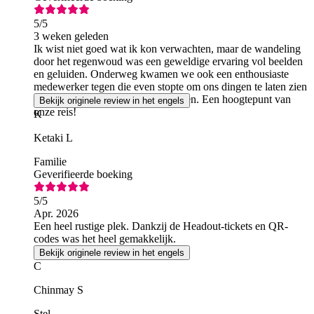
5
/5
3 weken geleden
Ik wist niet goed wat ik kon verwachten, maar de wandeling
door het regenwoud was een geweldige ervaring vol beelden
en geluiden. Onderweg kwamen we ook een enthousiaste
medewerker tegen die even stopte om ons dingen te laten zien
die we anders gemist zouden hebben. Een hoogtepunt van
Bekijk originele review in het engels
onze reis!
K
Ketaki L
Familie
Geverifieerde boeking
5
/5
Apr. 2026
Een heel rustige plek. Dankzij de Headout-tickets en QR-
codes was het heel gemakkelijk.
Bekijk originele review in het engels
C
Chinmay S
Stel