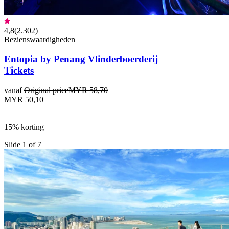
4,8
(
2.302
)
Bezienswaardigheden
Entopia by Penang Vlinderboerderij
Tickets
vanaf
Original price
MYR 58,70
MYR 50,10
15% korting
Slide 1 of 7