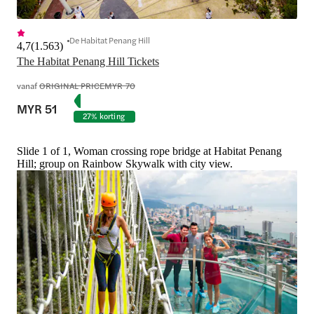
De Habitat Penang Hill
4,7
(
1.563
)
The Habitat Penang Hill Tickets
vanaf
ORIGINAL PRICE
MYR 70
MYR 51
27% korting
Slide 1 of 1, Woman crossing rope bridge at Habitat Penang
Hill; group on Rainbow Skywalk with city view.