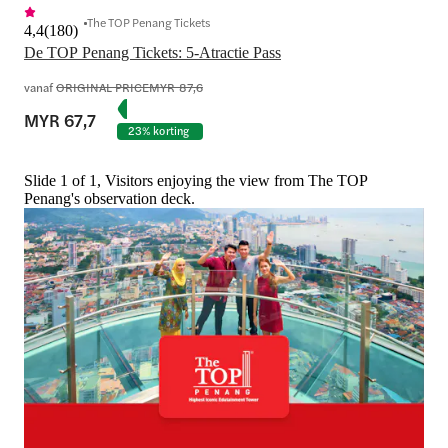
The TOP Penang Tickets
4,4
(
180
)
De TOP Penang Tickets: 5-Atractie Pass
vanaf
ORIGINAL PRICE
MYR 87,6
MYR 67,7
23% korting
Slide 1 of 1, Visitors enjoying the view from The TOP
Penang's observation deck.