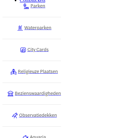
Combitickets
Parken
Waterparken
City Cards
Religieuze Plaatsen
Bezienswaardigheden
Observatiedekken
Aquaria