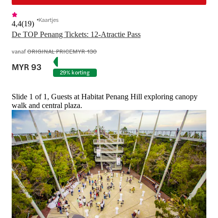
Kaartjes
4,4
(
19
)
De TOP Penang Tickets: 12-Atractie Pass
vanaf
ORIGINAL PRICE
MYR 130
MYR 93
29% korting
Slide 1 of 1, Guests at Habitat Penang Hill exploring canopy
walk and central plaza.