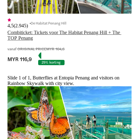
De Habitat Penang Hill
4,5
(
2.945
)
Combiticket: Tickets voor The Habitat Penang Hill + The 
TOP Penang
vanaf
ORIGINAL PRICE
MYR 164,6
MYR 116,9
29% korting
Slide 1 of 1, Butterflies at Entopia Penang and visitors on
Rainbow Skywalk with city view.