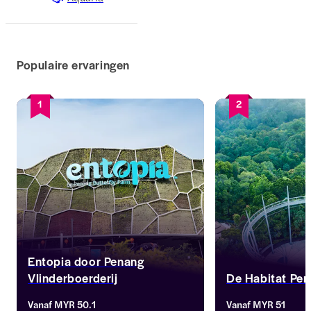
Populaire ervaringen
1
2
Entopia door Penang
Vlinderboerderij
De Habitat Pen
Ontdek een wereld van fladderende 
Ontdek de rijke biod
Vanaf
MYR 50.1
Vanaf
MYR 51