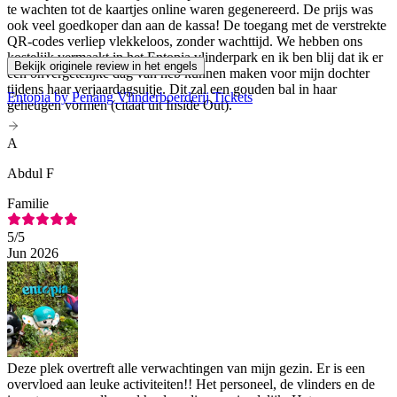
te wachten tot de kaartjes online waren gegenereerd. De prijs was
ook veel goedkoper dan aan de kassa! De toegang met de verstrekte
QR-codes verliep vlekkeloos, zonder wachttijd. We hebben ons
kostelijk vermaakt in het Entopia vlinderpark en ik ben blij dat ik er
Bekijk originele review in het engels
een onvergetelijke dag van heb kunnen maken voor mijn dochter
tijdens haar verjaardagsuitje. Dit zal een gouden bal in haar
Entopia by Penang Vlinderboerderij Tickets
geheugen vormen (citaat uit Inside Out).
A
Abdul F
Familie
5
/5
Jun 2026
Deze plek overtreft alle verwachtingen van mijn gezin. Er is een
overvloed aan leuke activiteiten!! Het personeel, de vlinders en de