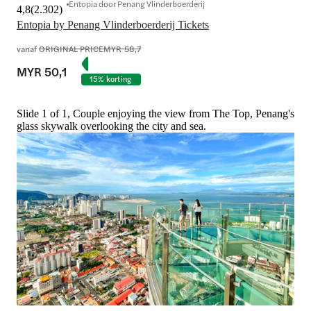
Entopia door Penang Vlinderboerderij
4,8
(
2.302
)
Entopia by Penang Vlinderboerderij Tickets
vanaf
ORIGINAL PRICE
MYR 58,7
MYR 50,1
15% korting
Slide 1 of 1, Couple enjoying the view from The Top, Penang's
glass skywalk overlooking the city and sea.