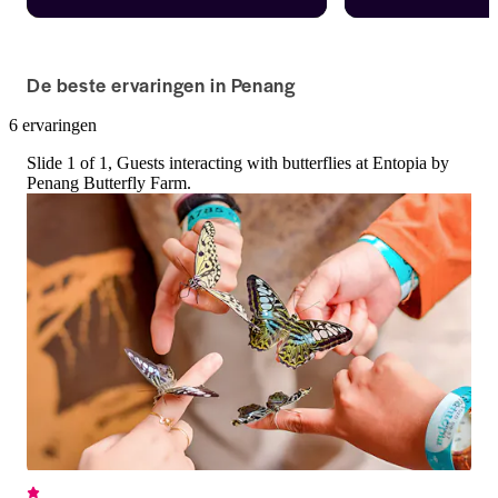
schoonheid bij Entopia Penang, 
Penang Hill met kaa
Maleisië. Ontdek met je mobiele 
Habitat Penang Hill
tickets een grote verscheidenheid 
beoordeling van 4,4,
aan vlinders, insecten en wezens in 
bevestiging, mobiel
De beste ervaringen in Penang
hun natuurlijke omgeving.
flexibele duur, erv
canopy walks.
6 ervaringen
Slide 1 of 1, Guests interacting with butterflies at Entopia by
Penang Butterfly Farm.