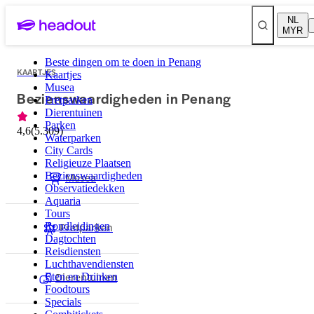
NL
MYR
Beste dingen om te doen in Penang
KAARTJES
Kaartjes
Musea
Bezienswaardigheden in Penang
Pretparken
Dierentuinen
Parken
4,6
(
5.309
)
Waterparken
City Cards
Religieuze Plaatsen
Bezienswaardigheden
Musea
Observatiedekken
Aquaria
Tours
Pretparken
Rondleidingen
Dagtochten
Reisdiensten
Luchthavendiensten
Dierentuinen
Eten en Drinken
Foodtours
Specials