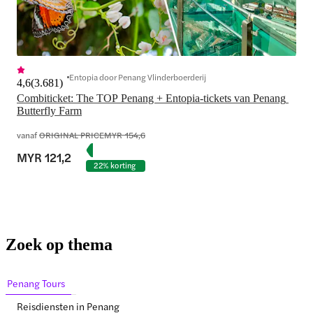
Entopia door Penang Vlinderboerderij
4,6
(
3.681
)
Combiticket: The TOP Penang + Entopia-tickets van Penang 
Butterfly Farm
vanaf
ORIGINAL PRICE
MYR 154,6
MYR 121,2
22% korting
Zoek op thema
Penang Tours
Reisdiensten in Penang