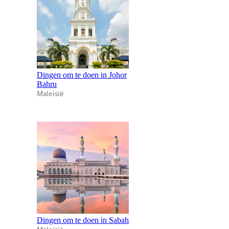
Dingen om te doen in Johor
Bahru
Maleisië
Dingen om te doen in Sabah
Maleisië