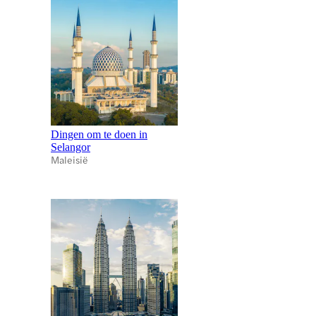
Dingen om te doen in
Selangor
Maleisië