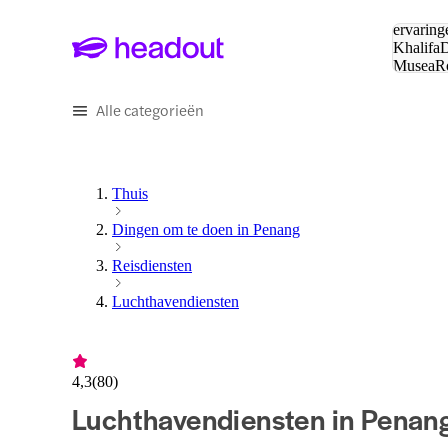
Zoeken:
ervaring
Khalifa
D
Musea
R
en stede
Alle categorieën
Thuis
Dingen om te doen in Penang
Reisdiensten
Luchthavendiensten
4,3
(
80
)
Luchthavendiensten in Penan