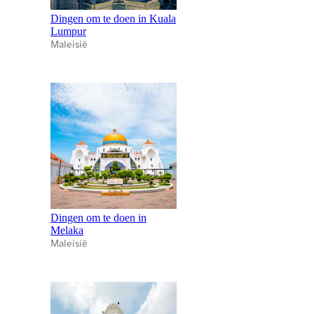
Dingen om te doen in Kuala
Lumpur
Maleisië
Dingen om te doen in
Melaka
Maleisië