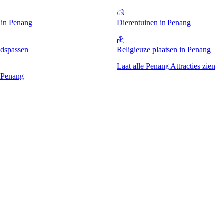
 in Penang
Dierentuinen in Penang
adspassen
Religieuze plaatsen in Penang
Laat alle Penang Attracties zien
 Penang