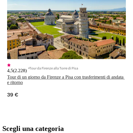
Tour da Firenze alla Torre di Pisa
4,5
(
2.228
)
Tour di un giorno da Firenze a Pisa con trasferimenti di andata 
e ritorno
39 €
Scegli una categoria