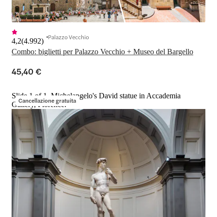
Palazzo Vecchio
4,2
(
4.992
)
Combo: biglietti per Palazzo Vecchio + Museo del Bargello
45,40 €
Slide 1 of 1, Michelangelo's David statue in Accademia
Cancellazione gratuita
Gallery, Florence.