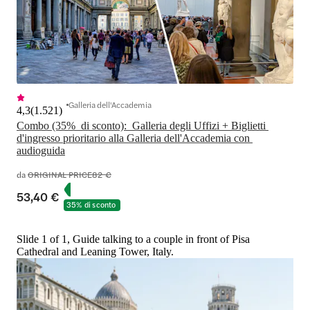
Galleria dell'Accademia
4,3
(
1.521
)
Combo (35%  di sconto):  Galleria degli Uffizi + Biglietti 
d'ingresso prioritario alla Galleria dell'Accademia con 
audioguida
da
ORIGINAL PRICE
82 €
53,40 €
35% di sconto
Slide 1 of 1, Guide talking to a couple in front of Pisa
Cathedral and Leaning Tower, Italy.