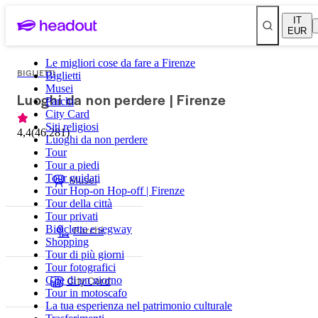
IT
EUR
Le migliori cose da fare a Firenze
BIGLIETTI
Biglietti
Musei
Luoghi da non perdere | Firenze
Parchi
City Card
Siti religiosi
4,4
(
46.281
)
Luoghi da non perdere
Tour
Tour a piedi
Tour guidati
Musei
Tour Hop-on Hop-off | Firenze
Tour della città
Tour privati
Parchi
Biciclette e segway
Shopping
Tour di più giorni
Tour fotografici
City Card
Gite di un giorno
Tour in motoscafo
La tua esperienza nel patrimonio culturale