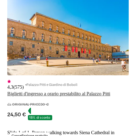
Palazzo Pitti e Giardino di Boboli
4,3
(
575
)
Biglietti d'ingresso a orario prestabilito al Palazzo Pitti
da
ORIGINAL PRICE
30 €
24,50 €
18% di sconto
Slide 1 of 1, Person walking towards Siena Cathedral in
Cancellazione gratuita