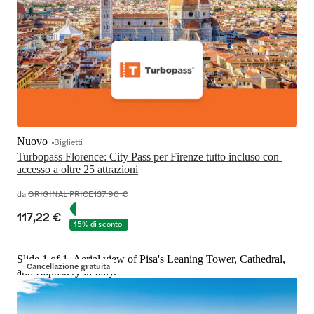
Nuovo
Biglietti
Turbopass Florence: City Pass per Firenze tutto incluso con 
accesso a oltre 25 attrazioni
da
ORIGINAL PRICE
137,90 €
117,22 €
15% di sconto
Slide 1 of 1, Aerial view of Pisa's Leaning Tower, Cathedral,
Cancellazione gratuita
and Baptistery in Italy.