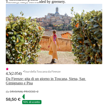
Tuscany, Italy, surrounded by greenery.
Tour della Toscana da Firenze
4,5
(
2.054
)
Da Firenze: gita di un giorno in Toscana, Siena, San 
Gimignano e Pisa
da
ORIGINAL PRICE
65 €
58,50 €
10% di sconto