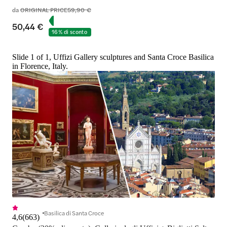
da
ORIGINAL PRICE
59,90 €
50,44 €
16% di sconto
Slide 1 of 1, Uffizi Gallery sculptures and Santa Croce Basilica
in Florence, Italy.
Basilica di Santa Croce
4,6
(
663
)