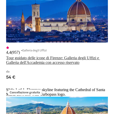
Galleria degli Uffizi
4,4
(
957
)
Tour guidato delle icone di Firenze: Galleria degli Uffizi e 
Galleria dell'Accademia con accesso riservato
da
54 €
Slide 1 of 1, Florence skyline featuring the Cathedral of Santa
Cancellazione gratuita
Maria del Fiore with Turbopass logo.