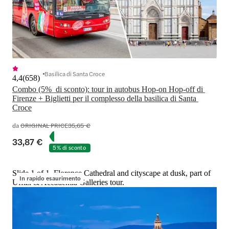
Basilica di Santa Croce
4,4
(
658
)
Combo (5%  di sconto): tour in autobus Hop-on Hop-off di 
Firenze + Biglietti per il complesso della basilica di Santa 
Croce
da
ORIGINAL PRICE
35,65 €
33,87 €
5% di sconto
Slide 1 of 1, Florence Cathedral and cityscape at dusk, part of
In rapido esaurimento
Uffizi & Accademia Galleries tour.