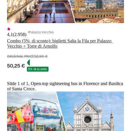
Palazzo Vecchio
4,1
(
2.958
)
Combo (5%  di sconto): biglietti Salta la Fila per Palazzo 
Vecchio + Torre di Arnolfo
ORIGINAL PRICE
52,90 €
50,25 €
5% di sconto
Slide 1 of 1, Open-top sightseeing bus in Florence and Basilica
of Santa Croce.