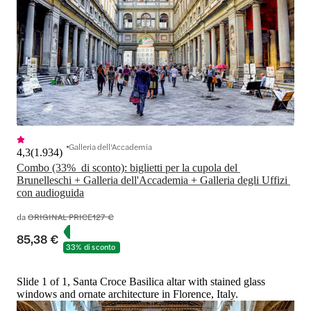
Galleria dell'Accademia
4,3
(
1.934
)
Combo (33%  di sconto): biglietti per la cupola del 
Brunelleschi + Galleria dell'Accademia + Galleria degli Uffizi 
con audioguida
da
ORIGINAL PRICE
127 €
85,38 €
33% di sconto
Slide 1 of 1, Santa Croce Basilica altar with stained glass
windows and ornate architecture in Florence, Italy.