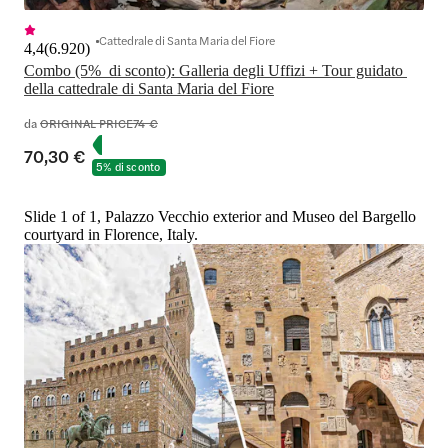
Cattedrale di Santa Maria del Fiore
4,4
(
6.920
)
Combo (5%  di sconto): Galleria degli Uffizi + Tour guidato 
della cattedrale di Santa Maria del Fiore
da
ORIGINAL PRICE
74 €
70,30 €
5% di sconto
Slide 1 of 1, Palazzo Vecchio exterior and Museo del Bargello
courtyard in Florence, Italy.