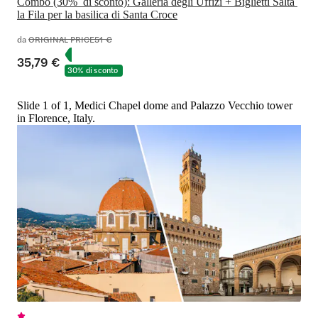
Combo (30%  di sconto): Galleria degli Uffizi + Biglietti Salta 
la Fila per la basilica di Santa Croce
da
ORIGINAL PRICE
51 €
35,79 €
30% di sconto
Slide 1 of 1, Medici Chapel dome and Palazzo Vecchio tower
in Florence, Italy.