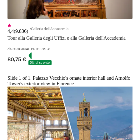
Galleria dell'Accademia
4,4
(
9.836
)
Tour alla Galleria degli Uffizi e alla Galleria dell'Accademia 
da
ORIGINAL PRICE
85 €
80,75 €
5% di sconto
Slide 1 of 1, Palazzo Vecchio's ornate interior hall and Arnolfo
Tower's exterior view in Florence.