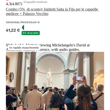
Cappelle medicee
4,3
(
4.807
)
Combo (5%  di sconto): biglietti Salta la Fila per le cappelle 
medicee + Palazzo Vecchio
ORIGINAL PRICE
43,40 €
41,22 €
5% di sconto
Slide 1 of 1, Visitors viewing Michelangelo's David at
In rapido esaurimento
Academia Gallery, Florence, with audio guides.