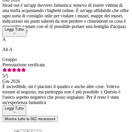
Head out è un'app davvero fantastica: temevo di essere vittima di
una truffa acquistando i biglietti online. È un'app affidabile che offre
ogni sorta di consiglio utile per visitare i musei, mappe dei musei,
indicazioni sui punti salienti da non perdere e chiarimenti su cosa è
consentito portare con sé (è possibile portare una bottiglia d'acqua).
Leggi Tutto
Grazie, Italia!
A
Ali A
Gruppo
Prenotazione verificata
5
/5
Giu 2026
È incredibile, mi è piaciuto il quadro e anche altre cose. Volevo
tornare al negozio, ma purtroppo non è più possibile :( Questo è
l'unico aspetto negativo che posso segnalare. Per il resto è stata
un'esperienza fantastica
Leggi Tutto
Mostra tutte le 662 recensioni