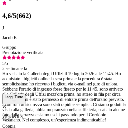
4,6
/5
(
662
)
J
Jacob K
Gruppo
Prenotazione verificata
5
/5
2 settimane fa
Ho visitato la Galleria degli Uffizi il 19 luglio 2026 alle 11:45. Ho
acquistato i biglietti online la sera prima e la procedura è stata
semplicissima; ho ricevuto i biglietti via e-mail nel giro di un'ora.
Sebbene l'orario di ingresso fosse fissato per le 11:45, sono arrivato
alla Galleria degli Uffizi mezz'ora prima, ho atteso in fila per circa
Leggi Tutto
10 minuti e mi è stato permesso di entrare prima dell'orario previsto.
I controlli di sicurezza sono stati rapidi e semplici. Ci siamo goduti la
W
visita alla galleria, abbiamo pranzato nella caffetteria, scattato alcune
foto dalla terrazza e siamo usciti passando per il Corridoio
Wojciech S
Vasariano. Nel complesso, un’esperienza indimenticabile!
Coppia