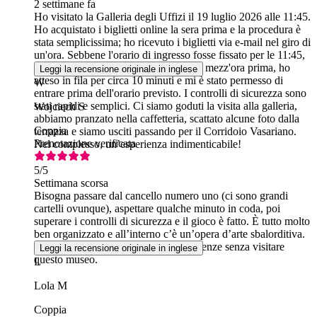
2 settimane fa
Ho visitato la Galleria degli Uffizi il 19 luglio 2026 alle 11:45.
Ho acquistato i biglietti online la sera prima e la procedura è
stata semplicissima; ho ricevuto i biglietti via e-mail nel giro di
un'ora. Sebbene l'orario di ingresso fosse fissato per le 11:45,
sono arrivato alla Galleria degli Uffizi mezz'ora prima, ho
Leggi la recensione originale in inglese
atteso in fila per circa 10 minuti e mi è stato permesso di
W
entrare prima dell'orario previsto. I controlli di sicurezza sono
stati rapidi e semplici. Ci siamo goduti la visita alla galleria,
Wojciech S
abbiamo pranzato nella caffetteria, scattato alcune foto dalla
Coppia
terrazza e siamo usciti passando per il Corridoio Vasariano.
Prenotazione verificata
Nel complesso, un’esperienza indimenticabile!
5
/5
Settimana scorsa
Bisogna passare dal cancello numero uno (ci sono grandi
cartelli ovunque), aspettare qualche minuto in coda, poi
superare i controlli di sicurezza e il gioco è fatto. È tutto molto
ben organizzato e all’interno c’è un’opera d’arte sbalorditiva.
Non potrei immaginare di essere a Firenze senza visitare
Leggi la recensione originale in inglese
questo museo.
L
Lola M
Coppia