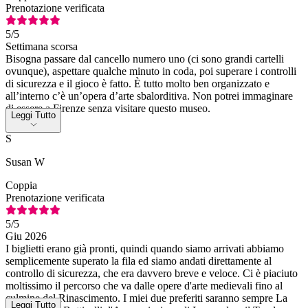
Prenotazione verificata
5
/5
Settimana scorsa
Bisogna passare dal cancello numero uno (ci sono grandi cartelli
ovunque), aspettare qualche minuto in coda, poi superare i controlli
di sicurezza e il gioco è fatto. È tutto molto ben organizzato e
all’interno c’è un’opera d’arte sbalorditiva. Non potrei immaginare
di essere a Firenze senza visitare questo museo.
Leggi Tutto
S
Susan W
Coppia
Prenotazione verificata
5
/5
Giu 2026
I biglietti erano già pronti, quindi quando siamo arrivati abbiamo
semplicemente superato la fila ed siamo andati direttamente al
controllo di sicurezza, che era davvero breve e veloce. Ci è piaciuto
moltissimo il percorso che va dalle opere d'arte medievali fino al
culmine del Rinascimento. I miei due preferiti saranno sempre La
Leggi Tutto