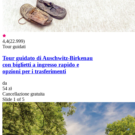
4,4
(
22.999
)
Tour guidati
Tour guidato di Auschwitz-Birkenau
con biglietti a ingresso rapido e
opzioni per i trasferimenti
da
54 zł
Cancellazione gratuita
Slide 1 of 5