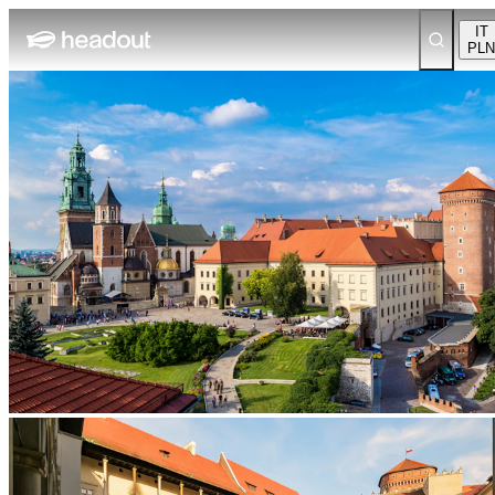
IT
PLN