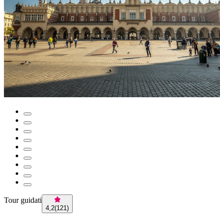
Tour guidati
4,2
(
121
)