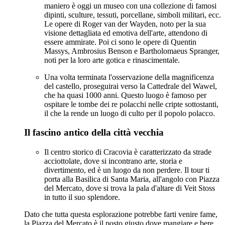
maniero è oggi un museo con una collezione di famosi
dipinti, sculture, tessuti, porcellane, simboli militari, ecc.
Le opere di Roger van der Wayden, noto per la sua
visione dettagliata ed emotiva dell'arte, attendono di
essere ammirate. Poi ci sono le opere di Quentin
Massys, Ambrosius Benson e Bartholomaeus Spranger,
noti per la loro arte gotica e rinascimentale.
Una volta terminata l'osservazione della magnificenza
del castello, proseguirai verso la Cattedrale del Wawel,
che ha quasi 1000 anni. Questo luogo è famoso per
ospitare le tombe dei re polacchi nelle cripte sottostanti,
il che la rende un luogo di culto per il popolo polacco.
Il fascino antico della città vecchia
Il centro storico di Cracovia è caratterizzato da strade
acciottolate, dove si incontrano arte, storia e
divertimento, ed è un luogo da non perdere. Il tour ti
porta alla Basilica di Santa Maria, all'angolo con Piazza
del Mercato, dove si trova la pala d'altare di Veit Stoss
in tutto il suo splendore.
Dato che tutta questa esplorazione potrebbe farti venire fame,
la Piazza del Mercato è il posto giusto dove mangiare e bere