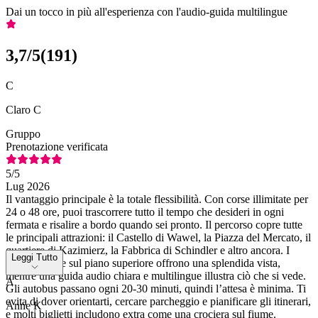
Dai un tocco in più all'esperienza con l'audio-guida multilingue
3,7
/5
(
191
)
C
Claro C
Gruppo
Prenotazione verificata
5
/5
Lug 2026
Il vantaggio principale è la totale flessibilità. Con corse illimitate per
24 o 48 ore, puoi trascorrere tutto il tempo che desideri in ogni
fermata e risalire a bordo quando sei pronto. Il percorso copre tutte
le principali attrazioni: il Castello di Wawel, la Piazza del Mercato, il
quartiere di Kazimierz, la Fabbrica di Schindler e altro ancora. I
Leggi Tutto
posti a sedere sul piano superiore offrono una splendida vista,
mentre una guida audio chiara e multilingue illustra ciò che si vede.
A
Gli autobus passano ogni 20-30 minuti, quindi l’attesa è minima. Ti
evita di dover orientarti, cercare parcheggio e pianificare gli itinerari,
Anne K
e molti biglietti includono extra come una crociera sul fiume.