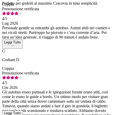
Perfetto per goderti al massimo Cracovia in tutta semplicità.
Coppia
Prenotazione verificata
4
/5
Lug 2026
Personale gentile su entrambi gli autobus. Autisti abili nei cantieri e
nei vicoli stretti. Purtroppo ha piovuto e c’era corrente d’aria. Per
farsi un’idea generale, il viaggio di 90 minuti è andato bene.
Leggi Tutto
G
Graham D
Coppia
Prenotazione verificata
4
/5
Giu 2026
Gli autobus erano puntuali e le spiegazioni fornite erano utili, così
come lo erano le guide a bordo. Un ottimo modo per visitare gran
parte della città senza dover camminare sotto un’ondata di caldo.
Tuttavia, quando siamo andati a fare il giro in gondola, il biglietto
non veniva più scansionato e risultava scaduto. Abbiamo dovuto
Leggi Tutto