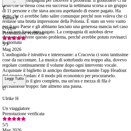
chiamare la compagnia per risolvere il problema. Il gondoliere ci ha
detto che la stessa cosa era successa la settimana scorsa a un gruppo
T
di 11 persone e che stava ancora aspettando di essere pagato. Ha
detto che ci avrebbe fatto salire comunque perché non voleva che ci
Tamas P
restasse una brutta impressione della Polonia. È stato un vero vanto
per il suo Paese e gli abbiamo lasciato una generosa mancia nel caso
Coppia
in cui non fosse stato pagato. La compagnia di autobus deve
Prenotazione verificata
davvero risolvere questo problema, perché avrebbe potuto rovinarci
la giornata
5
/5
Mag 2026
L'audioguida è istruttiva e interessante: a Cracovia ci sono tantissime
cose da raccontare. La musica di sottofondo era troppo alta, dovevo
regolare continuamente il volume dopo ogni intervento vocale.
Acquistate il biglietto in anticipo direttamente tramite l'app Headout
del gruppo Jordan: è il modo più economico per procurarselo.
Leggi Tutto
Abbiamo fatto il giro completo, ma un'ora e mezza di fila è
decisamente troppo: fate almeno una pausa.
U
Ulrike H
Un viaggiatore
Prenotazione verificata
5
/5
Mag 2026