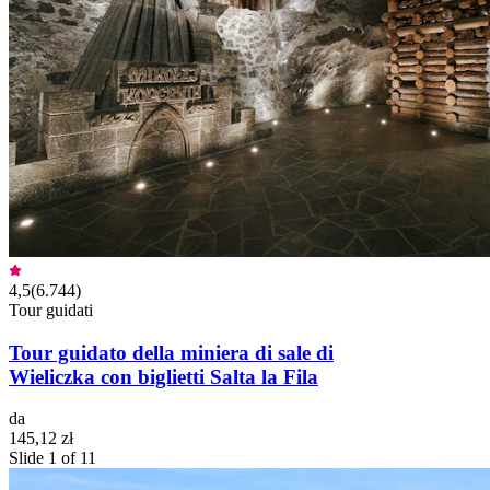
4,5
(
6.744
)
Tour guidati
Tour guidato della miniera di sale di
Wieliczka con biglietti Salta la Fila
da
145,12 zł
Slide 1 of 11