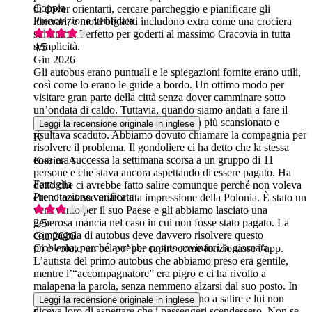
Coppia
di dover orientarti, cercare parcheggio e pianificare gli
Prenotazione verificata
itinerari, e molti biglietti includono extra come una crociera
sul fiume. Perfetto per goderti al massimo Cracovia in tutta
semplicità.
4
/5
Giu 2026
Gli autobus erano puntuali e le spiegazioni fornite erano utili,
così come lo erano le guide a bordo. Un ottimo modo per
visitare gran parte della città senza dover camminare sotto
un’ondata di caldo. Tuttavia, quando siamo andati a fare il
giro in gondola, il biglietto non veniva più scansionato e
Leggi la recensione originale in inglese
risultava scaduto. Abbiamo dovuto chiamare la compagnia per
K
risolvere il problema. Il gondoliere ci ha detto che la stessa
cosa era successa la settimana scorsa a un gruppo di 11
Katrina A
persone e che stava ancora aspettando di essere pagato. Ha
Famiglia
detto che ci avrebbe fatto salire comunque perché non voleva
Prenotazione verificata
che ci restasse una brutta impressione della Polonia. È stato un
vero vanto per il suo Paese e gli abbiamo lasciato una
generosa mancia nel caso in cui non fosse stato pagato. La
3
/5
compagnia di autobus deve davvero risolvere questo
Giu 2026
problema, perché avrebbe potuto rovinarci la giornata
Ci è voluto un bel po’ per capire come funzionasse l’app.
L’autista del primo autobus che abbiamo preso era gentile,
mentre l’“accompagnatore” era pigro e ci ha rivolto a
malapena la parola, senza nemmeno alzarsi dal suo posto. In
alcune fermate le persone si affrettavano a salire e lui non
Leggi la recensione originale in inglese
diceva loro di aspettare che i passeggeri scendessero. Non se