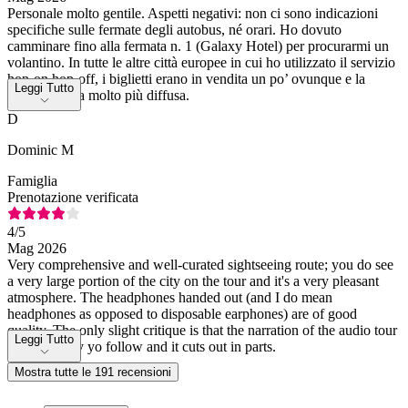
Personale molto gentile. Aspetti negativi: non ci sono indicazioni
specifiche sulle fermate degli autobus, né orari. Ho dovuto
camminare fino alla fermata n. 1 (Galaxy Hotel) per procurarmi un
volantino. In tutte le altre città europee in cui ho utilizzato il servizio
hop-on hop-off, i biglietti erano in vendita un po’ ovunque e la
Leggi Tutto
pubblicità era molto più diffusa.
D
Dominic M
Famiglia
Prenotazione verificata
4
/5
Mag 2026
Very comprehensive and well-curated sightseeing route; you do see
a very large portion of the city on the tour and it's a very pleasant
atmosphere. The headphones handed out (and I do mean
headphones as opposed to disposable earphones) are of good
quality. The only slight critique is that the narration of the audio tour
Leggi Tutto
is not so easy yo follow and it cuts out in parts.
Mostra tutte le 191 recensioni