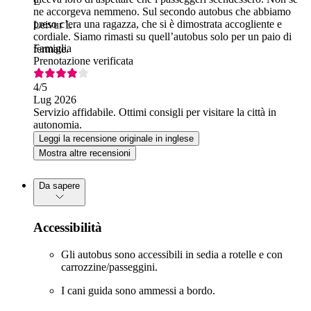
L
ne accorgeva nemmeno. Sul secondo autobus che abbiamo
preso c’era una ragazza, che si è dimostrata accogliente e
Leivur L
cordiale. Siamo rimasti su quell’autobus solo per un paio di
Famiglia
fermate.
Prenotazione verificata
4
/5
Lug 2026
Servizio affidabile. Ottimi consigli per visitare la città in
autonomia.
Leggi la recensione originale in inglese
Mostra altre recensioni
Da sapere
Accessibilità
Gli autobus sono accessibili in sedia a rotelle e con
carrozzine/passeggini.
I cani guida sono ammessi a bordo.