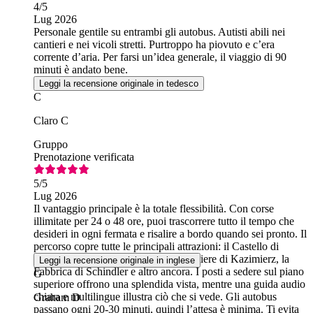
4
/5
Lug 2026
Personale gentile su entrambi gli autobus. Autisti abili nei
cantieri e nei vicoli stretti. Purtroppo ha piovuto e c’era
corrente d’aria. Per farsi un’idea generale, il viaggio di 90
minuti è andato bene.
Leggi la recensione originale in tedesco
C
Claro C
Gruppo
Prenotazione verificata
5
/5
Lug 2026
Il vantaggio principale è la totale flessibilità. Con corse
illimitate per 24 o 48 ore, puoi trascorrere tutto il tempo che
desideri in ogni fermata e risalire a bordo quando sei pronto. Il
percorso copre tutte le principali attrazioni: il Castello di
Wawel, la Piazza del Mercato, il quartiere di Kazimierz, la
Leggi la recensione originale in inglese
Fabbrica di Schindler e altro ancora. I posti a sedere sul piano
G
superiore offrono una splendida vista, mentre una guida audio
chiara e multilingue illustra ciò che si vede. Gli autobus
Graham D
passano ogni 20-30 minuti, quindi l’attesa è minima. Ti evita