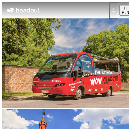
IT
PLN