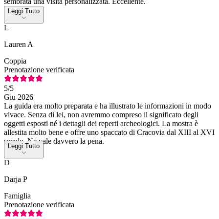
sembrata una visita personalizzata. Eccellente.
Leggi Tutto
L
Lauren A
Coppia
Prenotazione verificata
5
/5
Giu 2026
La guida era molto preparata e ha illustrato le informazioni in modo
vivace. Senza di lei, non avremmo compreso il significato degli
oggetti esposti né i dettagli dei reperti archeologici. La mostra è
allestita molto bene e offre uno spaccato di Cracovia dal XIII al XVI
secolo. Ne vale davvero la pena.
Leggi Tutto
D
Darja P
Famiglia
Prenotazione verificata