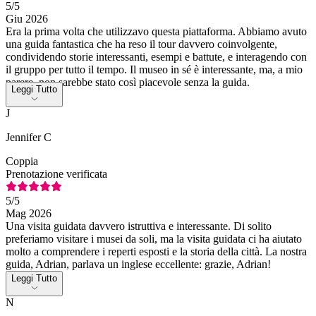
5
/5
Giu 2026
Era la prima volta che utilizzavo questa piattaforma. Abbiamo avuto
una guida fantastica che ha reso il tour davvero coinvolgente,
condividendo storie interessanti, esempi e battute, e interagendo con
il gruppo per tutto il tempo. Il museo in sé è interessante, ma, a mio
parere, non sarebbe stato così piacevole senza la guida.
Leggi Tutto
J
Jennifer C
Coppia
Prenotazione verificata
5
/5
Mag 2026
Una visita guidata davvero istruttiva e interessante. Di solito
preferiamo visitare i musei da soli, ma la visita guidata ci ha aiutato
molto a comprendere i reperti esposti e la storia della città. La nostra
guida, Adrian, parlava un inglese eccellente: grazie, Adrian!
Leggi Tutto
N