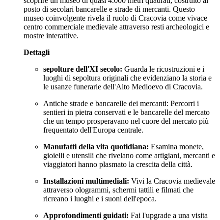
scoprire un museo di quasi 4.000 metri quadrati, costruito al
posto di secolari bancarelle e strade di mercanti. Questo
museo coinvolgente rivela il ruolo di Cracovia come vivace
centro commerciale medievale attraverso resti archeologici e
mostre interattive.
Dettagli
sepolture dell'XI secolo:
Guarda le ricostruzioni e i
luoghi di sepoltura originali che evidenziano la storia e
le usanze funerarie dell'Alto Medioevo di Cracovia.
Antiche strade e bancarelle dei mercanti: Percorri i
sentieri in pietra conservati e le bancarelle del mercato
che un tempo prosperavano nel cuore del mercato più
frequentato dell'Europa centrale.
Manufatti della vita quotidiana:
Esamina monete,
gioielli e utensili che rivelano come artigiani, mercanti e
viaggiatori hanno plasmato la crescita della città.
Installazioni multimediali:
Vivi la Cracovia medievale
attraverso ologrammi, schermi tattili e filmati che
ricreano i luoghi e i suoni dell'epoca.
Approfondimenti guidati:
Fai l'upgrade a una visita