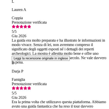
L
Lauren A
Coppia
Prenotazione verificata
5
/5
Giu 2026
La guida era molto preparata e ha illustrato le informazioni in
modo vivace. Senza di lei, non avremmo compreso il
significato degli oggetti esposti né i dettagli dei reperti
archeologici. La mostra è allestita molto bene e offre uno
spaccato di Cracovia dal XIII al XVI secolo. Ne vale davvero
Leggi la recensione originale in inglese
la pena.
D
Darja P
Famiglia
Prenotazione verificata
5
/5
Giu 2026
Era la prima volta che utilizzavo questa piattaforma. Abbiamo
avuto una guida fantastica che ha reso il tour davvero