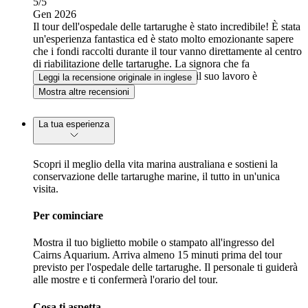
5
/5
Gen 2026
Il tour dell'ospedale delle tartarughe è stato incredibile! È stata
un'esperienza fantastica ed è stato molto emozionante sapere
che i fondi raccolti durante il tour vanno direttamente al centro
di riabilitazione delle tartarughe. La signora che fa
volontariato lì è molto appassionata e il suo lavoro è
Leggi la recensione originale in inglese
straordinario!
Mostra altre recensioni
La tua esperienza
Scopri il meglio della vita marina australiana e sostieni la
conservazione delle tartarughe marine, il tutto in un'unica
visita.
Per cominciare
Mostra il tuo biglietto mobile o stampato all'ingresso del
Cairns Aquarium. Arriva almeno 15 minuti prima del tour
previsto per l'ospedale delle tartarughe. Il personale ti guiderà
alle mostre e ti confermerà l'orario del tour.
Cosa ti aspetta