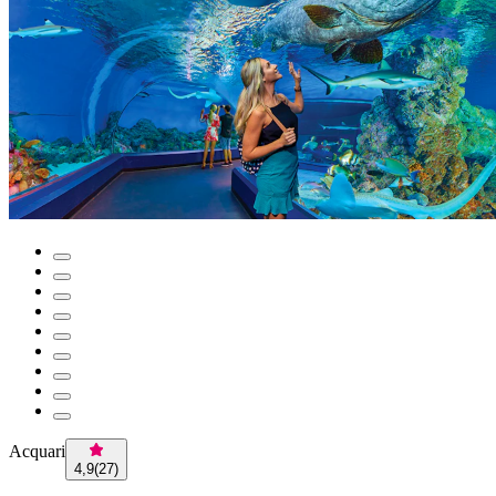
Acquari
4,9
(
27
)