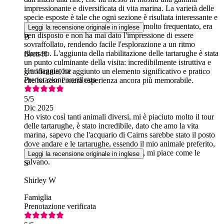
impressionante e diversificata di vita marina. La varietà delle
specie esposte è tale che ogni sezione è risultata interessante e
coinvolgente. Anche se l'acquario era molto frequentato, era
Leggi la recensione originale in inglese
ben disposto e non ha mai dato l'impressione di essere
B
sovraffollato, rendendo facile l'esplorazione a un ritmo
rilassato. L'aggiunta della riabilitazione delle tartarughe è stata
Brett H
un punto culminante della visita: incredibilmente istruttiva e
Un viaggiatore
gratificante, ha aggiunto un elemento significativo e pratico
Prenotazione verificata
che ha reso l'intera esperienza ancora più memorabile.
5
/5
Dic 2025
Ho visto così tanti animali diversi, mi è piaciuto molto il tour
delle tartarughe, è stato incredibile, dato che amo la vita
marina, sapevo che l'acquario di Cairns sarebbe stato il posto
dove andare e le tartarughe, essendo il mio animale preferito,
dovevo andare al tour delle tartarughe, mi piace come le
Leggi la recensione originale in inglese
salvano.
S
Shirley W
Famiglia
Prenotazione verificata