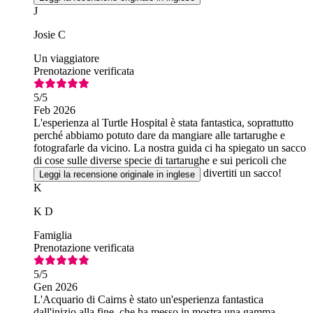
J
Josie C
Un viaggiatore
Prenotazione verificata
5
/5
Feb 2026
L'esperienza al Turtle Hospital è stata fantastica, soprattutto
perché abbiamo potuto dare da mangiare alle tartarughe e
fotografarle da vicino. La nostra guida ci ha spiegato un sacco
di cose sulle diverse specie di tartarughe e sui pericoli che
corrono. Ne è valsa la pena e ci siamo divertiti un sacco!
Leggi la recensione originale in inglese
K
K D
Famiglia
Prenotazione verificata
5
/5
Gen 2026
L'Acquario di Cairns è stato un'esperienza fantastica
dall'inizio alla fine, che ha messo in mostra una gamma