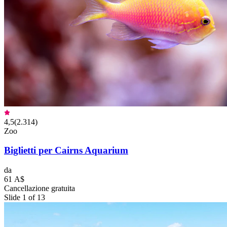
4,5
(
2.314
)
Zoo
Biglietti per Cairns Aquarium
da
61 A$
Cancellazione gratuita
Slide 1 of 13