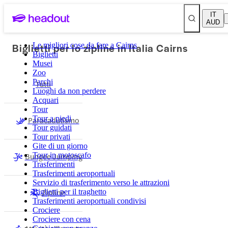
IT
AUD
Biglietti per lo zipline in Italia Cairns
Le migliori cose da fare a Cairns
Biglietti
Musei
Zoo
Parchi
Tutti
Luoghi da non perdere
Acquari
Tour
Tour a piedi
Paracadutismo
Tour guidati
Tour privati
Gite di un giorno
Bungee Jumping
Tour in motoscafo
Trasferimenti
Trasferimenti aeroportuali
Servizio di trasferimento verso le attrazioni
Zipline
Biglietti per il traghetto
Trasferimenti aeroportuali condivisi
Crociere
Crociere con cena