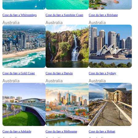
Cose da fare a Whitsundays
Cose da fare a Sunshine Coast
Cose da fare a Brisbane
Australia
Australia
Australia
Cose da fare a Gold Coast
Cose da fare a Darwin
Cose da fare a Sydney
Australia
Australia
Australia
Cose da fare a Adelaide
Cose da fare a Melbourne
Cose da fare a Hobart