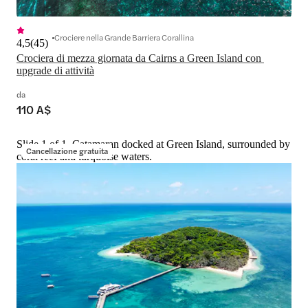
Crociere nella Grande Barriera Corallina
4,5
(
45
)
Crociera di mezza giornata da Cairns a Green Island con 
upgrade di attività
da
110 A$
Slide 1 of 1, Catamaran docked at Green Island, surrounded by
Cancellazione gratuita
coral reef and turquoise waters.