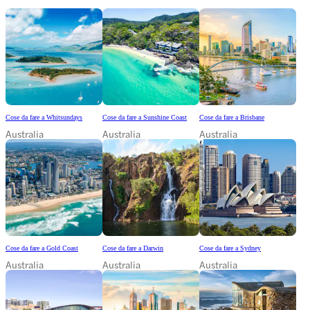
Cose da fare a Whitsundays
Cose da fare a Sunshine Coast
Cose da fare a Brisbane
Australia
Australia
Australia
Cose da fare a Gold Coast
Cose da fare a Darwin
Cose da fare a Sydney
Australia
Australia
Australia