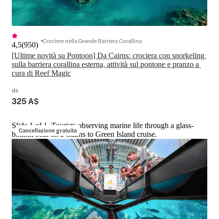
Crociere nella Grande Barriera Corallina
4,5
(
950
)
[Ultime novità su Pontoon] Da Cairns: crociera con snorkeling 
sulla barriera corallina esterna, attività sul pontone e pranzo a 
cura di Reef Magic
da
325 A$
Slide 1 of 1, Tourists observing marine life through a glass-
Cancellazione gratuita
bottom boat on a Cairns to Green Island cruise.