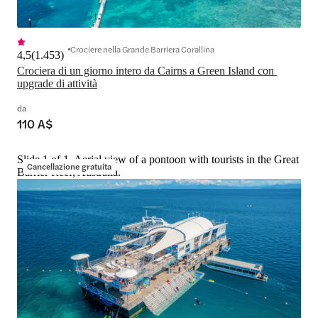
Crociere nella Grande Barriera Corallina
4,5
(
1.453
)
Crociera di un giorno intero da Cairns a Green Island con 
upgrade di attività
da
110 A$
Slide 1 of 1, Aerial view of a pontoon with tourists in the Great
Cancellazione gratuita
Barrier Reef, Australia.