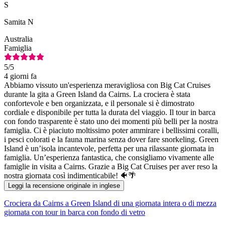
S
Samita N
Australia
Famiglia
5
/5
4 giorni fa
Abbiamo vissuto un'esperienza meravigliosa con Big Cat Cruises
durante la gita a Green Island da Cairns. La crociera è stata
confortevole e ben organizzata, e il personale si è dimostrato
cordiale e disponibile per tutta la durata del viaggio. Il tour in barca
con fondo trasparente è stato uno dei momenti più belli per la nostra
famiglia. Ci è piaciuto moltissimo poter ammirare i bellissimi coralli,
i pesci colorati e la fauna marina senza dover fare snorkeling. Green
Island è un’isola incantevole, perfetta per una rilassante giornata in
famiglia. Un’esperienza fantastica, che consigliamo vivamente alle
famiglie in visita a Cairns. Grazie a Big Cat Cruises per aver reso la
nostra giornata così indimenticabile! 🐠🌴
Leggi la recensione originale in inglese
Crociera da Cairns a Green Island di una giornata intera o di mezza
giornata con tour in barca con fondo di vetro