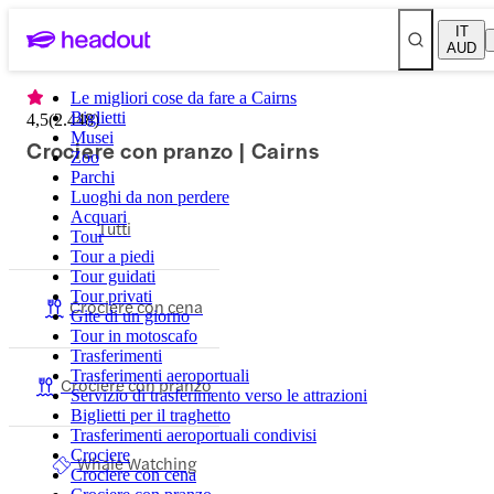
IT
AUD
Le migliori cose da fare a Cairns
Biglietti
4,5
(
2.448
)
Musei
Crociere con pranzo | Cairns
Zoo
Parchi
Luoghi da non perdere
Acquari
Tutti
Tour
Tour a piedi
Tour guidati
Tour privati
Crociere con cena
Gite di un giorno
Tour in motoscafo
Trasferimenti
Trasferimenti aeroportuali
Crociere con pranzo
Servizio di trasferimento verso le attrazioni
Biglietti per il traghetto
Trasferimenti aeroportuali condivisi
Crociere
Whale Watching
Crociere con cena