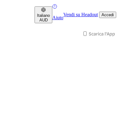
Vendi su Headout
Accedi
Italiano
Aiuto
AUD
Scarica l'App