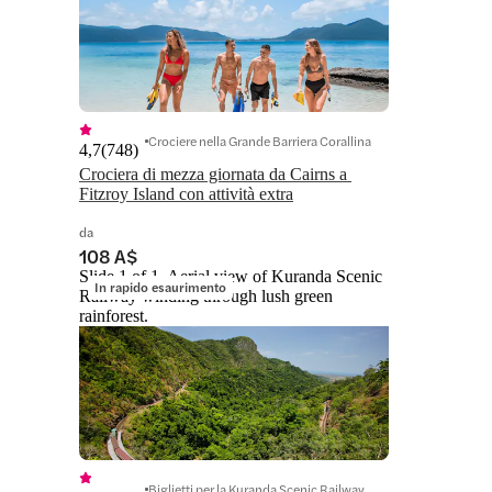
Crociere nella Grande Barriera Corallina
4,7
(
748
)
Crociera di mezza giornata da Cairns a 
Fitzroy Island con attività extra
da
108 A$
Slide 1 of 1, Aerial view of Kuranda Scenic
In rapido esaurimento
Railway winding through lush green
rainforest.
Biglietti per la Kuranda Scenic Railway