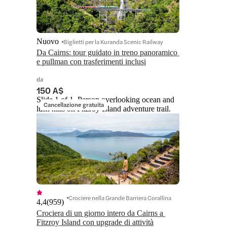
Nuovo
Biglietti per la Kuranda Scenic Railway
Da Cairns: tour guidato in treno panoramico 
e pullman con trasferimenti inclusi
da
150 A$
Slide 1 of 1, Person overlooking ocean and
Cancellazione gratuita
lush hills on Fitzroy Island adventure trail.
Crociere nella Grande Barriera Corallina
4,4
(
959
)
Crociera di un giorno intero da Cairns a 
Fitzroy Island con upgrade di attività