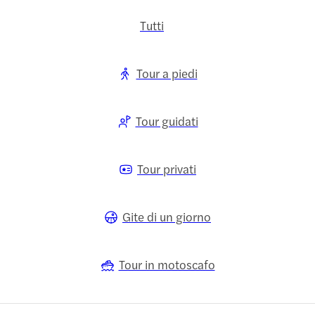
Tutti
Tour a piedi
Tour guidati
Tour privati
Gite di un giorno
Tour in motoscafo