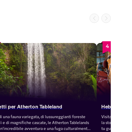
4
etti per Atherton Tableland
Heberton
i una fauna variegata, di lussureggianti foreste 
Visita la pittore
li e di magnifiche cascate, le Atherton Tablelands 
la storia e il pa
n'incredibile avventura e una fuga culturalmente 
tu guardi. Circon