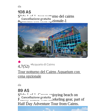
da
108 A$
Slide 1 of 1, tour notturno del cairns
Cancellazione gratuita
aquarium con cena opzionale-1
Acquario di Cairns
4,7
(
52
)
Tour notturno del Cairns Aquarium con 
cena opzionale
da
89 A$
Slide 1 of 1, Group enjoying beach on
Cancellazione gratuita
Fitzroy Island with snorkeling gear, part of
Half Day Adventure Tour from Cairns.