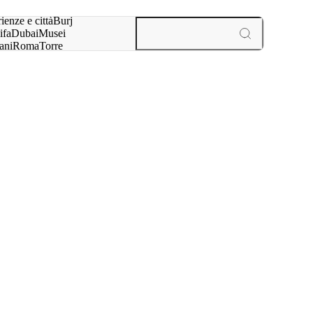
a:
ienze e città
Burj
ifa
Dubai
Musei
ani
Roma
Torre
l
Parigi
esperienze e città