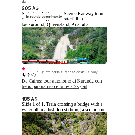
da
205 A$
Slide 1 of 1, Kuranda Scenic Railway train
In rapido esaurimento
crossing bridge with waterfall in
background, Queensland, Australia.
Biglietti per la Kuranda Scenic Railway
4,8
(
67
)
Da Cairns: tour autonomo di Kuranda con 
treno panoramico e funivia Skyrail
185 A$
Slide 1 of 1, Train crossing a bridge with a
waterfall in a lush forest during a scenic tour.