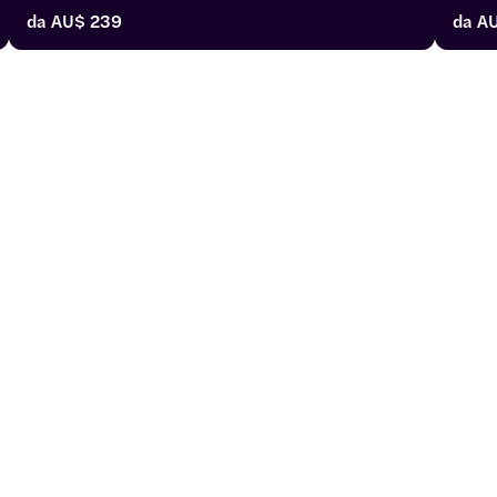
perfetta per le vacanze con un po' di cose per tutti. Che 
ricca 
da
AU$ 239
da
AU
si tratti di rilassarsi sotto il caldo sole o di indossare 
guidat
l'attrezzatura per un'avventura in acqua, il divertimento 
signif
è assicurato.