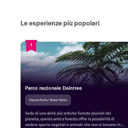
Le esperienze più popolari
1
Parco nazionale Daintree
Theme Parks/ Water Parks
Sede di una delle più antiche foreste pluviali del 
pianeta, questa antica foresta offre la possibilità di 
vedere specie vegetali e animali che non si trovano in 