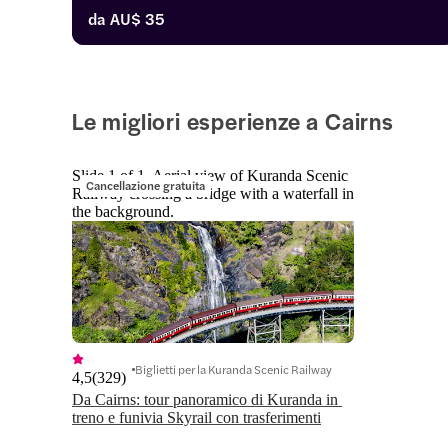
nessun altro luogo della Terra. Situato vicino alla Grande 
da
AU$ 35
barriera corallina, combina la tua esperienza nella 
foresta pluviale con avventure di snorkeling o 
immersioni.
Le migliori esperienze a Cairns
Slide 1 of 1, Aerial view of Kuranda Scenic
Cancellazione gratuita
Railway crossing a bridge with a waterfall in
the background.
Biglietti per la Kuranda Scenic Railway
4,5
(
329
)
Da Cairns: tour panoramico di Kuranda in 
treno e funivia Skyrail con trasferimenti