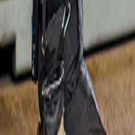
Grotte di Margaret River
4,6
(
621
)
Margaret River: Tour audio guidato della 
Grotta del Mammut
26 A$
Slide 1 of 1, Visitors exploring stalactites in
Cancellazione gratuita
Ngilgi Cave, Australia.
Grotte di Margaret River
4,8
(
101
)
L'esperienza della Grotta di Ngilgi nelle 
Terre Antiche
32 A$