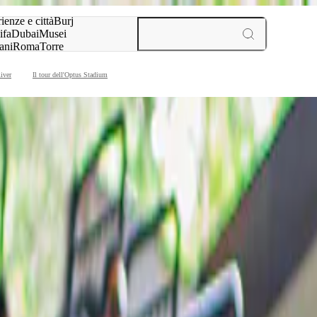
a:
ienze e città
Burj
ifa
Dubai
Musei
ani
Roma
Torre
l
Parigi
esperienze e città
iver
Il tour dell'Optus Stadium