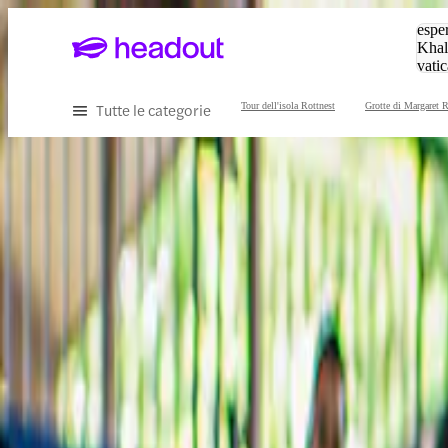
Cerc
esper
Khal
vatic
Eiffe
Tutte le categorie
Tour dell'isola Rottnest
Grotte di Margaret R
Scopri il meglio di Perth