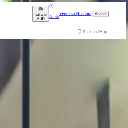
Vendi su Headout
Accedi
Italiano
Aiuto
AUD
Scarica l'App