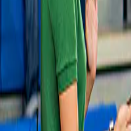
44 A$
Slide 1 of 1, Ferry cruising on clear blue
waters during Rottnest Island day trip from
Fremantle.
Tour dell'isola Rottnest
4,7
(
46
)
Da Perth: Tour guidato dell'isola Rottnest 
con autobus e traghetto andata e ritorno
da
170 A$
Slide 1 of 1, Tourists on a bus tour at
Rottnest Island with coastline view, Perth or
Fremantle return ferry.