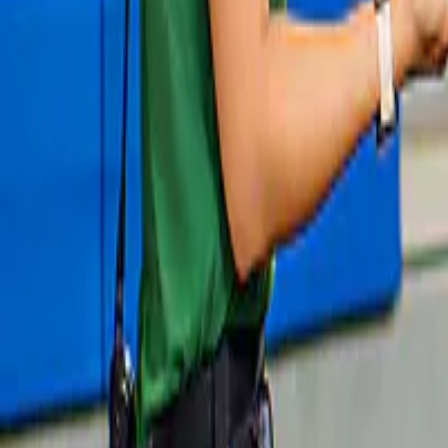
Tour dell'isola Rottnest
4,8
(
64
)
Da Fremantle: Tour guidato dell'isola 
Rottnest con traghetto andata e ritorno
da
126 A$
Slide 1 of 1, Visitor enjoying Mammoth
Cave Margaret River self-guided audio tour.