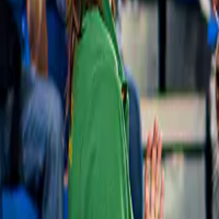
Tour dell'isola Rottnest
4,8
(
82
)
Da Fremantle: Traghetto di andata e ritorno 
per l'isola Rottnest con opzioni di tour in 
bicicletta o autobus
da
64 A$
Slide 1 of 1, Kids and tourists on a boat
watching a dolphin jump in the ocean.
Crociere panoramiche
4,2
(
781
)
Da Mandurah: Crociera con vista 
panoramica sui delfini