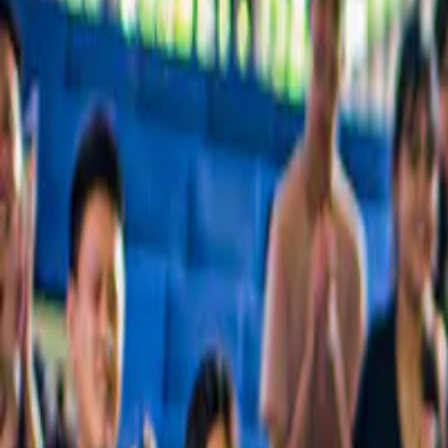
Una collezione accuratamente selezionata dei migliori tour della città,
Scelto da oltre 54 milioni di persone in tutto il mondo
Scopri perché milioni di clienti scelgono noi
Le migliori esperienze a Perth