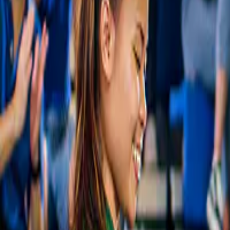
Jewel Cave, Margaret River guided tour.
Grotte di Margaret River
4,7
(
988
)
Margaret River: Tour guidato della Grotta 
del Gioiello
26 A$
Slide 1 of 1, Rottnest Express ferry creating
a wake, with Rottnest Island and lighthouse
visible in the distance.