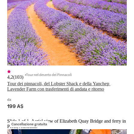
Tour nel deserto dei Pinnacoli
4,2
(
103
)
Tour dei pinnacoli, del Lobster Shack e della Yanchep 
Lavender Farm con trasferimenti di andata e ritorno
da
199 A$
Slide 1 of 1, Aerial view of Elizabeth Quay Bridge and ferry in
Cancellazione gratuita
Perth, Australia.