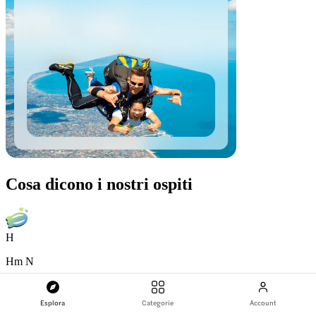
Cosa dicono i nostri ospiti
H
Hm N
Australia
Famiglia
Esplora
Categorie
Account