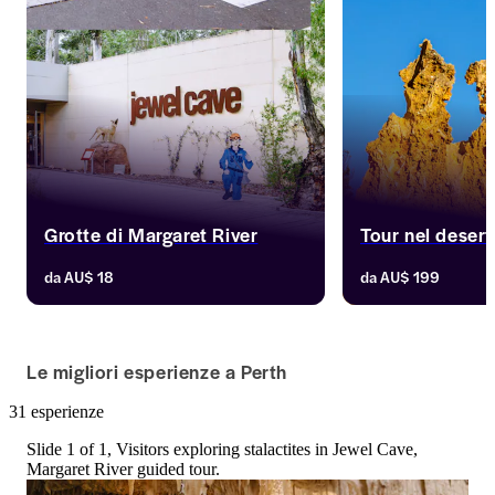
Grotte di Margaret River
Tour nel desert
Esplora una splendida grotta calcarea 
Famoso per le sue 
da
AU$ 18
da
AU$ 199
immersa in una foresta sommersa. 
formazioni calcaree,
Con il suo lago perenne e le sue 
Pinnacoli è uno spe
caratteristiche formazioni cristalline, 
che cattura il flusso
Lake Cave è una destinazione 
Partecipa a coinvolg
Le migliori esperienze a Perth
essenziale per gli amanti della natura.
della regione per sc
terra è cambiata ne
31 esperienze
il mare si è ritirato
fa.
Slide 1 of 1, Visitors exploring stalactites in Jewel Cave,
Margaret River guided tour.