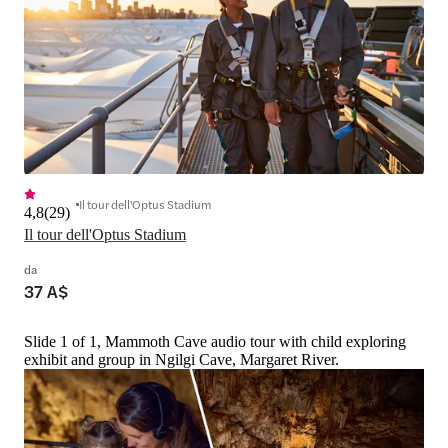
Il tour dell'Optus Stadium
4,8
(
29
)
Il tour dell'Optus Stadium
da
37 A$
Slide 1 of 1, Mammoth Cave audio tour with child exploring
exhibit and group in Ngilgi Cave, Margaret River.