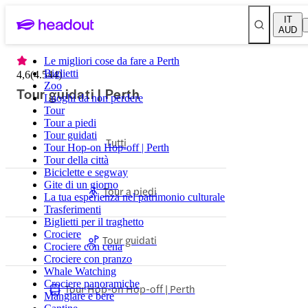
IT
AUD
Le migliori cose da fare a Perth
Biglietti
4,6
(
4.544
)
Zoo
Tour guidati | Perth
Luoghi da non perdere
Tour
Tour a piedi
Tour guidati
Tutti
Tour Hop-on Hop-off | Perth
Tour della città
Biciclette e segway
Gite di un giorno
Tour a piedi
La tua esperienza nel patrimonio culturale
Trasferimenti
Biglietti per il traghetto
Crociere
Tour guidati
Crociere con cena
Crociere con pranzo
Whale Watching
Crociere panoramiche
Tour Hop-on Hop-off | Perth
Mangiare e bere