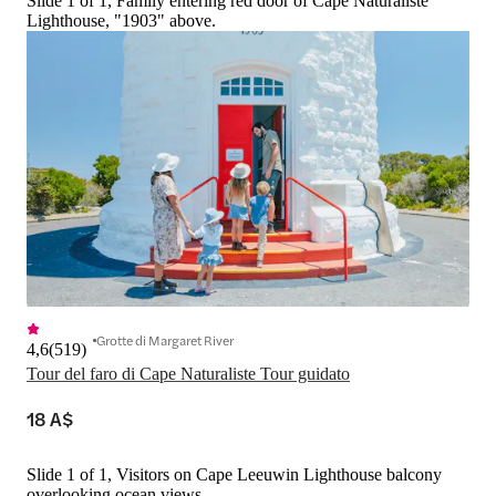
Slide 1 of 1, Family entering red door of Cape Naturaliste
Lighthouse, "1903" above.
Grotte di Margaret River
4,6
(
519
)
Tour del faro di Cape Naturaliste Tour guidato
18 A$
Slide 1 of 1, Visitors on Cape Leeuwin Lighthouse balcony
overlooking ocean views.