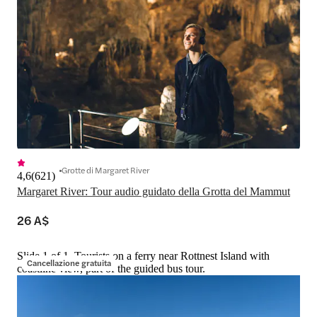
Grotte di Margaret River
4,6
(
621
)
Margaret River: Tour audio guidato della Grotta del Mammut
26 A$
Slide 1 of 1, Tourists on a ferry near Rottnest Island with
Cancellazione gratuita
coastline view, part of the guided bus tour.