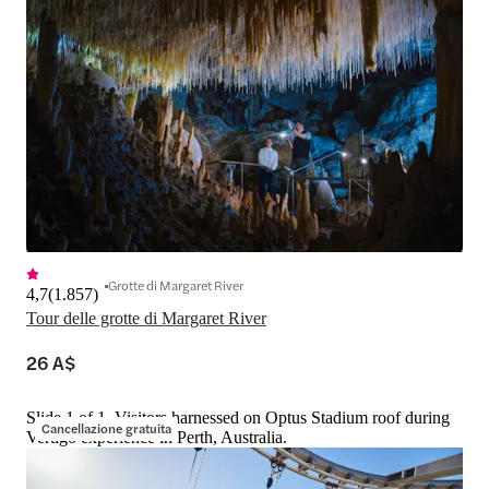
Grotte di Margaret River
4,7
(
1.857
)
Tour delle grotte di Margaret River
26 A$
Slide 1 of 1, Visitors harnessed on Optus Stadium roof during
Cancellazione gratuita
Vertigo experience in Perth, Australia.