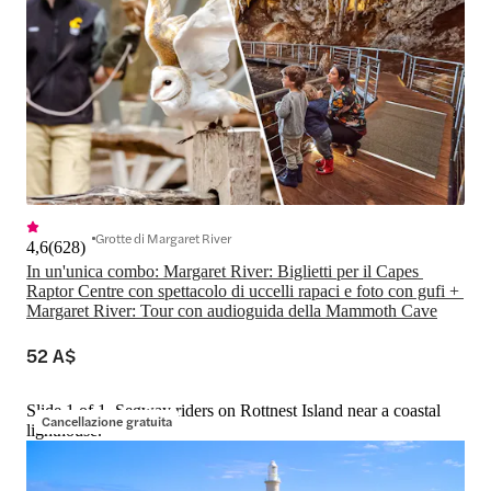
Grotte di Margaret River
4,6
(
628
)
In un'unica combo: Margaret River: Biglietti per il Capes 
Raptor Centre con spettacolo di uccelli rapaci e foto con gufi + 
Margaret River: Tour con audioguida della Mammoth Cave
52 A$
Slide 1 of 1, Segway riders on Rottnest Island near a coastal
Cancellazione gratuita
lighthouse.