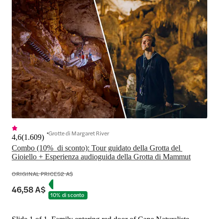
Grotte di Margaret River
4,6
(
1.609
)
Combo (10%  di sconto): Tour guidato della Grotta del 
Gioiello + Esperienza audioguida della Grotta di Mammut
ORIGINAL PRICE
52 A$
46,58 A$
10% di sconto