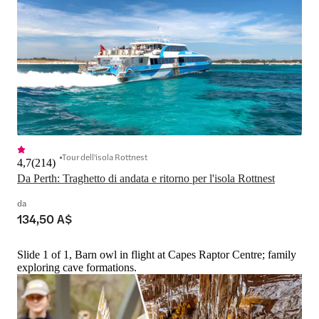
Tour dell'isola Rottnest
4,7
(
214
)
Da Perth: Traghetto di andata e ritorno per l'isola Rottnest
da
134,50 A$
Slide 1 of 1, Barn owl in flight at Capes Raptor Centre; family
exploring cave formations.