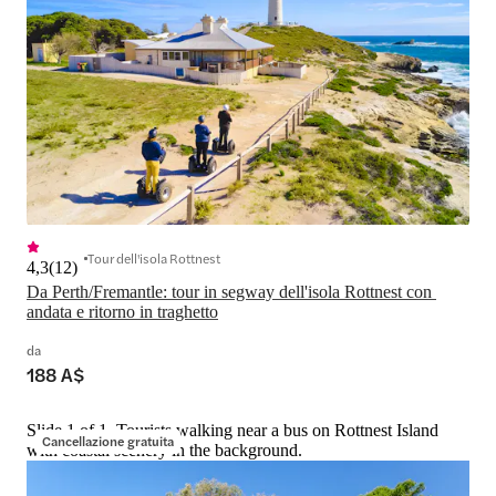
Tour dell'isola Rottnest
4,3
(
12
)
Da Perth/Fremantle: tour in segway dell'isola Rottnest con 
andata e ritorno in traghetto
da
188 A$
Slide 1 of 1, Tourists walking near a bus on Rottnest Island
Cancellazione gratuita
with coastal scenery in the background.