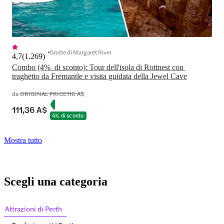
Grotte di Margaret River
4,7
(
1.269
)
Combo (4%  di sconto): Tour dell'isola di Rottnest con 
traghetto da Fremantle e visita guidata della Jewel Cave
da
ORIGINAL PRICE
116 A$
111,36 A$
4% di sconto
Mostra tutto
Scegli una categoria
Attrazioni di Perth