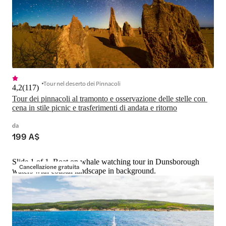
Tour nel deserto dei Pinnacoli
4,2
(
117
)
Tour dei pinnacoli al tramonto e osservazione delle stelle con 
cena in stile picnic e trasferimenti di andata e ritorno
da
199 A$
Slide 1 of 1, Boat on whale watching tour in Dunsborough
Cancellazione gratuita
waters with coastal landscape in background.