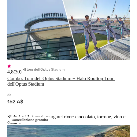
Il tour dell'Optus Stadium
4,8
(
30
)
Combo: Tour dell'Optus Stadium + Halo Rooftop Tour 
dell'Optus Stadium
da
152 A$
Slide 1 of 1, tour di margaret river: cioccolato, torrone, vino e
Cancellazione gratuita
costa-1