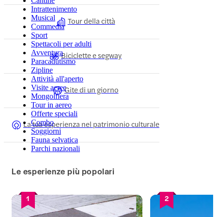
Cantine
Intrattenimento
Musical
Tour della città
Commedia
Sport
Spettacoli per adulti
Avventura
Biciclette e segway
Paracadutismo
Zipline
Attività all'aperto
Visite aeree
Gite di un giorno
Mongolfiera
Tour in aereo
Offerte speciali
Combo
La tua esperienza nel patrimonio culturale
Soggiorni
Fauna selvatica
Parchi nazionali
Le esperienze più popolari
1
2