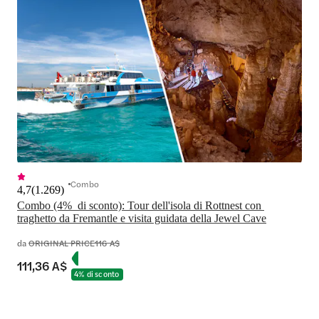
Combo
4,7
(
1.269
)
Combo (4%  di sconto): Tour dell'isola di Rottnest con 
traghetto da Fremantle e visita guidata della Jewel Cave
da
ORIGINAL PRICE
116 A$
111,36 A$
4% di sconto