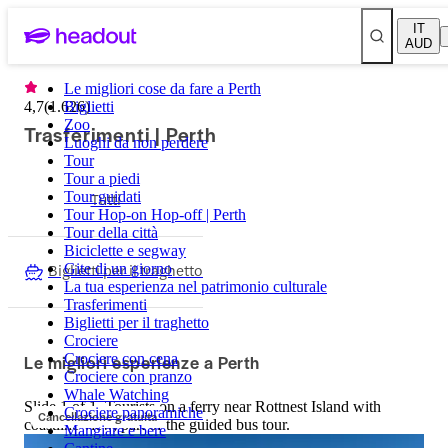
IT
AUD
Le migliori cose da fare a Perth
4,7
(
1.626
Biglietti
)
Zoo
Trasferimenti | Perth
Luoghi da non perdere
Tour
Tour a piedi
Tour guidati
Tutti
Tour Hop-on Hop-off | Perth
Tour della città
Biciclette e segway
Biglietti per il traghetto
Gite di un giorno
La tua esperienza nel patrimonio culturale
Trasferimenti
Biglietti per il traghetto
Crociere
Le migliori esperienze a Perth
Crociere con cena
Crociere con pranzo
Whale Watching
Slide 1 of 1, Tourists on a ferry near Rottnest Island with
Crociere panoramiche
Cancellazione gratuita
coastline view, part of the guided bus tour.
Mangiare e bere