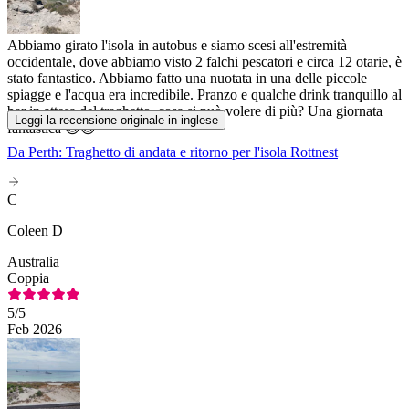
Abbiamo girato l'isola in autobus e siamo scesi all'estremità
occidentale, dove abbiamo visto 2 falchi pescatori e circa 12 otarie, è
stato fantastico. Abbiamo fatto una nuotata in una delle piccole
spiagge e l'acqua era incredibile. Pranzo e qualche drink tranquillo al
bar in attesa del traghetto, cosa si può volere di più? Una giornata
Leggi la recensione originale in inglese
fantastica 😊😊
Da Perth: Traghetto di andata e ritorno per l'isola Rottnest
C
Coleen D
Australia
Coppia
5
/5
Feb 2026