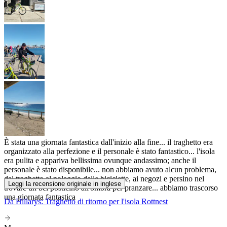
È stata una giornata fantastica dall'inizio alla fine... il traghetto era
organizzato alla perfezione e il personale è stato fantastico... l'isola
era pulita e appariva bellissima ovunque andassimo; anche il
personale è stato disponibile... non abbiamo avuto alcun problema,
dal traghetto al noleggio delle biciclette, ai negozi e persino nel
Leggi la recensione originale in inglese
trovare un bel posticino all'ombra per pranzare... abbiamo trascorso
una giornata fantastica
Da Hillarys: Traghetto di ritorno per l'isola Rottnest