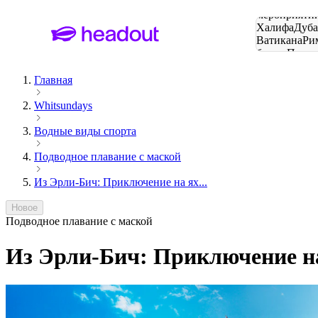
Поиск
мероприятий
Халифа
Дуб
Ватикана
Ри
башня
Пари
городов
Главная
Whitsundays
Водные виды спорта
Подводное плавание с маской
Из Эрли-Бич: Приключение на ях...
Новое
Подводное плавание с маской
Из Эрли-Бич: Приключение на