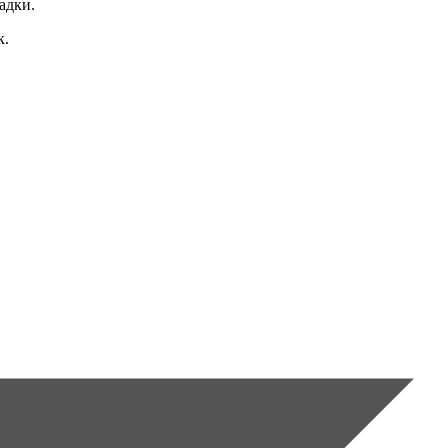
адки.
к.