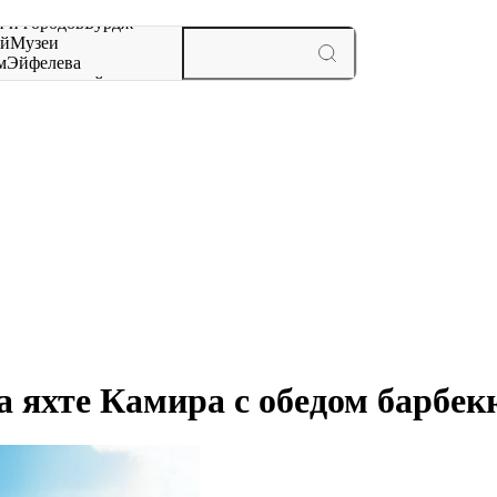
 и городов
Бурдж-
ай
Музеи
м
Эйфелева
ж
мероприятий и
 яхте Камира с обедом барбек