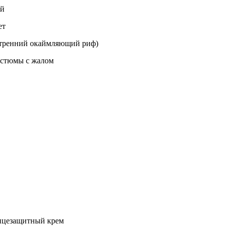
ой
ет
нутренний окаймляющий риф)
остюмы с жалом
лнцезащитный крем