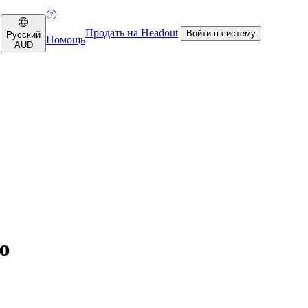
Продать на Headout
Войти в систему
Русский
Помощь
AUD
ю