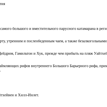
тия
- самого большого и вместительного парусного катамарана в рег
орту, утренним и послеобеденным чаем, а также безалкогольным
Дейдрим, Гамильтон и Хук, прежде чем прибыть на пляж Уайтхе
аймляющих рифов внутреннего Большого Барьерного рифа, прим
.
йтхейвен и Хилл-Инлет.