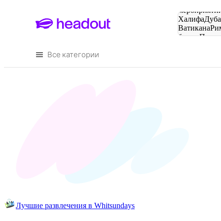
Поиск
мероприятий
Халифа
Дуб
Ватикана
Ри
башня
Пари
городов
Все категории
Лучшие развлечения в Whitsundays