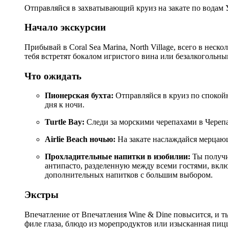
Отправляйся в захватывающий круиз на закате по водам У
Начало экскурсии
Прибывай в Coral Sea Marina, North Village, всего в нес
тебя встретят бокалом игристого вина или безалкогольн
Что ожидать
Пионерская бухта:
Отправляйся в круиз по спокой
дня к ночи.
Turtle Bay:
Следи за морскими черепахами в Черепа
Airlie Beach ночью:
На закате наслаждайся мерцаю
Прохладительные напитки в изобилии:
Ты получи
антипасто, разделенную между всеми гостями, вклю
дополнительных напитков с большим выбором.
Экстры
Впечатление от Впечатления Wine & Dine повысится, и т
филе глаза, блюдо из морепродуктов или изысканная пицц