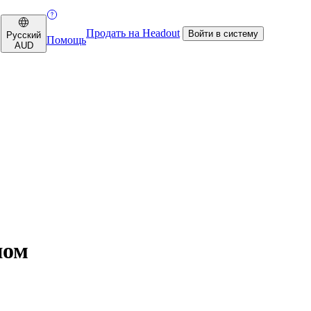
Продать на Headout
Войти в систему
Русский
Помощь
AUD
ном