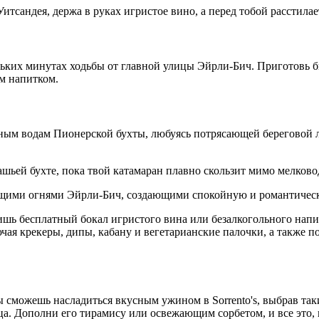
итсандея, держа в руках игристое вино, а перед тобой расстилае
кольких минутах ходьбы от главной улицы Эйрли-Бич. Приготовь б
ым напитком.
ным водам Пионерской бухты, любуясь потрясающей береговой 
шьей бухте, пока твой катамаран плавно скользит мимо мелковод
щими огнями Эйрли-Бич, создающими спокойную и романтическу
шь бесплатный бокал игристого вина или безалкогольного напит
чая крекеры, дипы, кабану и вегетарианские палочки, а также
ы сможешь насладиться вкусным ужином в Sorrento's, выбрав так
а. Дополни его тирамису или освежающим сорбетом, и все это, 