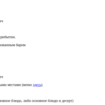
ич
прибытии.
ированным баром
ич
нными местами (меню
здесь
).
новное блюдо, либо основное блюдо и десерт)