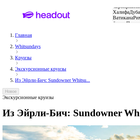
Поиск
мероприятий
Халифа
Дуб
Ватикана
Ри
башня
Пари
городов
Главная
Whitsundays
Круизы
Экскурсионные круизы
Из Эйрли-Бич: Sundowner Whitsu...
Новое
Экскурсионные круизы
Из Эйрли-Бич: Sundowner Whi