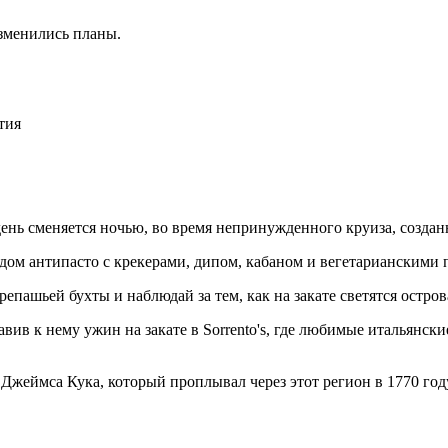
изменились планы.
тия
день сменяется ночью, во время непринужденного круиза, созд
м антипасто с крекерами, дипом, кабаном и вегетарианскими па
шьей бухты и наблюдай за тем, как на закате светятся остров
ив к нему ужин на закате в Sorrento's, где любимые итальянские
 Джеймса Кука, который проплывал через этот регион в 1770 год