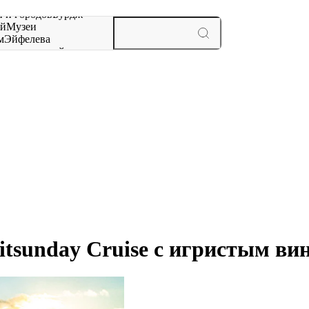
 и городов
Бурдж-
ай
Музеи
м
Эйфелева
ж
мероприятий и
tsunday Cruise с игристым ви