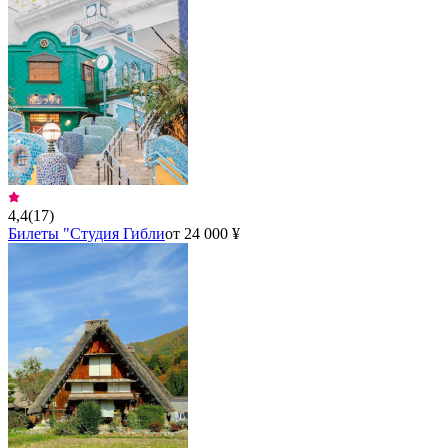
4,4
(
17
)
Билеты "Студия Гибли
от 24 000 ¥