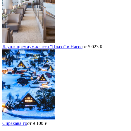
Лаунж премиум-класса "Плаза" в Нагое
от 5 023 ¥
Сиракава-го
от 9 100 ¥