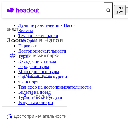
RU
JPY
Лучшие развлечения в Нагоя
БИЛЕТЫ
Билеты
Тематические парки
Зоопарки в Нагоя
Зоопарки
Парковки
Достопримечательности
Тематические парки
Туры
Экскурсии с гидом
городские туры
Многодневные туры
Зоопарки
Однодневные экскурсии
транспорт
Трансфер на достопримечательности
Билеты на поезд
Парковки
Туристические услуги
Услуги аэропорта
Достопримечательности