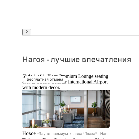
Нагоя - лучшие впечатления
Slide 1 of 1, Plaza Premium Lounge seating
Бесплатная отмена
area at Chubu Centrair International Airport
with modern decor.
Новое
Лаунж премиум-класса "Плаза" в Нагое