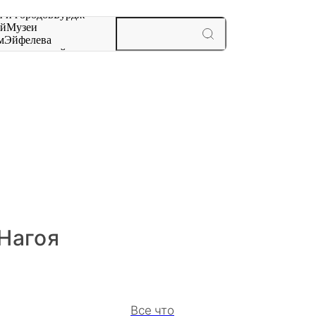
 и городов
Бурдж-
ай
Музеи
м
Эйфелева
ж
мероприятий и
 Нагоя
Все что