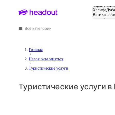
Поиск
мероприятий
Халифа
Дуб
Ватикана
Ри
башня
Пари
городов
Все категории
Главная
Нагоя: чем заняться
Туристические услуги
Туристические услуги в