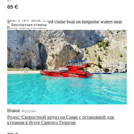
65 €
Slide 1 of 1, High-speed cruise boat on turquoise waters near
Бесплатная отмена
rocky cliffs, Rhodes.
Новое
Круизы
Родос: Скоростной круиз на Сими с остановкой для 
купания в бухте Святого Георгия