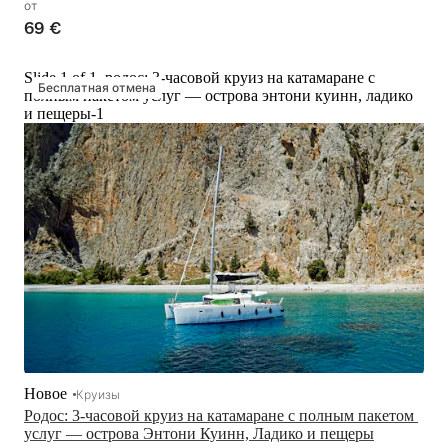
от
69 €
Slide 1 of 1, родос: 3-часовой круиз на катамаране с
Бесплатная отмена
полным пакетом услуг — острова энтони куинн, ладико
и пещеры-1
Новое
Круизы
Родос: 3-часовой круиз на катамаране с полным пакетом 
услуг — острова Энтони Куинн, Ладико и пещеры