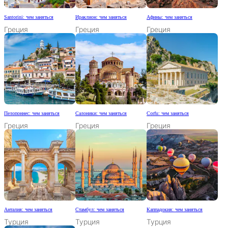
Santorini: чем заняться
Ираклион: чем заняться
Афины: чем заняться
Греция
Греция
Греция
Пелопоннес: чем заняться
Салоники: чем заняться
Corfu: чем заняться
Греция
Греция
Греция
Анталия: чем заняться
Стамбул: чем заняться
Каппадокия: чем заняться
Турция
Турция
Турция