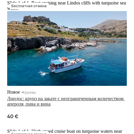
Slide 1 of 1, Boat cruising near Lindos cliffs with turquoise sea
Бесплатная отмена
water.
Новое
Круизы
Линдос: круиз на закате с неограниченным количеством 
апероля, пива и вина
40 €
Slide 1 of 1, High-speed cruise boat on turquoise waters near
Бесплатная отмена