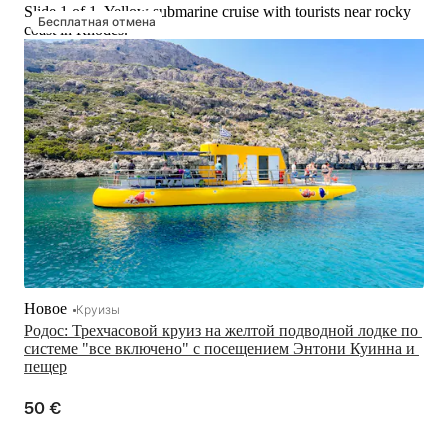
Slide 1 of 1, Yellow submarine cruise with tourists near rocky
Бесплатная отмена
coast in Rhodes.
Новое
Круизы
Родос: Трехчасовой круиз на желтой подводной лодке по 
системе "все включено" с посещением Энтони Куинна и 
пещер
50 €