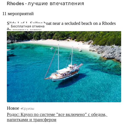
Rhodes - лучшие впечатления
11 мероприятий
Slide 1 of 1, Sailing boat near a secluded beach on a Rhodes
Бесплатная отмена
all-inclusive cruise.
Новое
Круизы
Родос: Круиз по системе "все включено" с обедом, 
напитками и трансфером