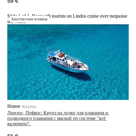
59 €
Slide 1 of 1, Boat with tourists on Lindos cruise over turquoise
Бесплатная отмена
sea water.
Новое
Круизы
Линдос, Пефкос: Круиз на лодке для плавания и 
подводного плавания с маской по системе "всё 
включено".