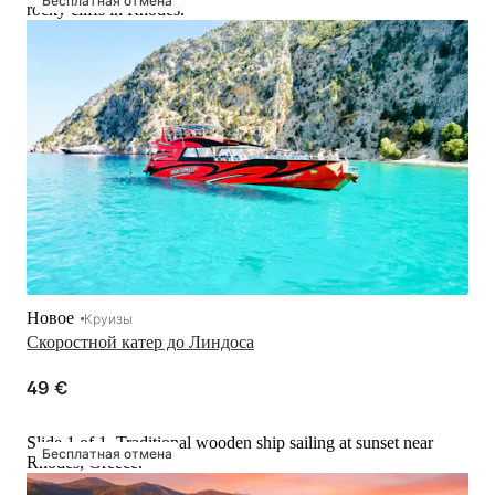
rocky cliffs in Rhodes.
Новое
Круизы
Скоростной катер до Линдоса
49 €
Slide 1 of 1, Traditional wooden ship sailing at sunset near
Бесплатная отмена
Rhodes, Greece.