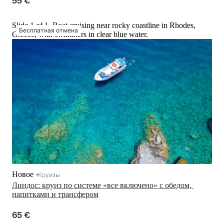
55 €
Slide 1 of 1, Boat cruising near rocky coastline in Rhodes,
Бесплатная отмена
Greece, with swimmers in clear blue water.
Новое
Круизы
Линдос: круиз по системе «все включено» с обедом, 
напитками и трансфером
65 €