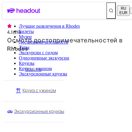
RU
EUR
Лучшие развлечения в Rhodes
Билеты
4,1
(
26
)
Музеи
Осмотр достопримечательностей в
Достопримечательности
Rhodes
Туры
Экскурсии с гидом
Однодневные экскурсии
Круизы
Круиз с ужином
Все что
Экскурсионные круизы
Круиз с ужином
Экскурсионные круизы