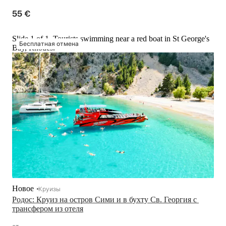
55 €
Slide 1 of 1, Tourists swimming near a red boat in St George's
Бесплатная отмена
Bay, Rhodes.
Новое
Круизы
Родос: Круиз на остров Сими и в бухту Св. Георгия с 
трансфером из отеля
от